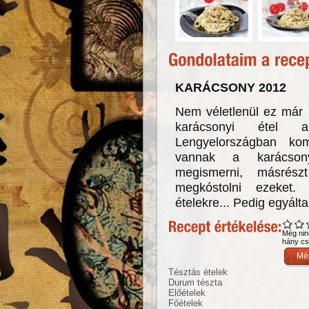
KARÁCSONY 2012
Nem véletlenül ez már
karácsonyi étel a
Lengyelországban kom
vannak a karácson
megismerni, másrész
megkóstolni ezeket.
ételekre... Pedig egyált
Még nin
hány csi
Tésztás ételek
Durum tészta
Előételek
Főételek