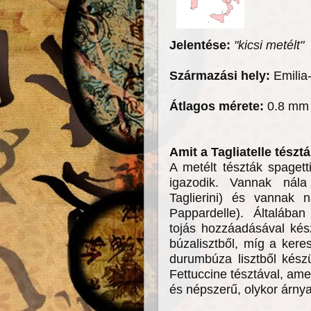
Jelentése:
"kicsi metélt"
Származási hely:
Emili
Átlagos mérete:
0.8 mm 
Amit a Tagliatelle tész
A metélt tészták spagett
igazodik. Vannak nál
Taglierini) és vannak 
Pappardelle). Általáb
tojás hozzáadásával kész
búzalisztből, míg a ker
durumbúza lisztből kész
Fettuccine tésztával, a
és népszerű, olykor árny