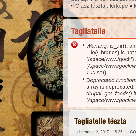
»
Olasz tészták térképe
»
Warning
: is_dir(): o
Hibaüzenet
File(/libraries) is no
(/space/www/gock/)
(
/space/www/gock/www
100
sor).
Deprecated function
array is deprecated
drupal_get_feeds()
f
(
/space/www/gock/w
|
december 2, 2017 - 18:25
GO