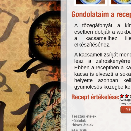
A tőzegáfonyát a kín
esetben dobják a wokba
a kacsamellhez ill
elkészítéséhez.
A kacsamell zsírját men
lesz a zsíroskenyérre
Ebben a receptben a ka
kacsa is elveszti a soka
helyette azonban ke
gyümölcsös közegbe ker
Averag
hány csi
Tésztás ételek
Főételek
Húsos ételek
szárnyas