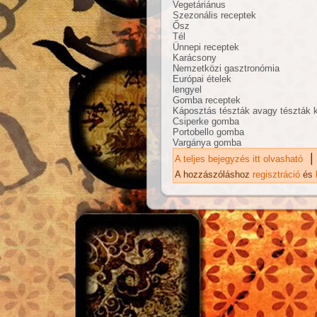
Vegetáriánus
Szezonális receptek
Ősz
Tél
Ünnepi receptek
Karácsony
Nemzetközi gasztronómia
Európai ételek
lengyel
Gomba receptek
Káposztás tészták avagy tészták 
Csiperke gomba
Portobello gomba
Vargánya gomba
|
A teljes bejegyzés itt olvasható
Ká
ka
A hozzászóláshoz
regisztráció
és