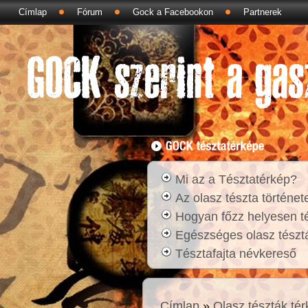
Címlap
Fórum
Gock a Facebookon
Partnerek
Mi az a Tésztatérkép?
Az olasz tészta történet
Hogyan főzz helyesen t
Egészséges olasz tésztá
Tésztafajta névkereső
Címlap
»
Olasz tészták té