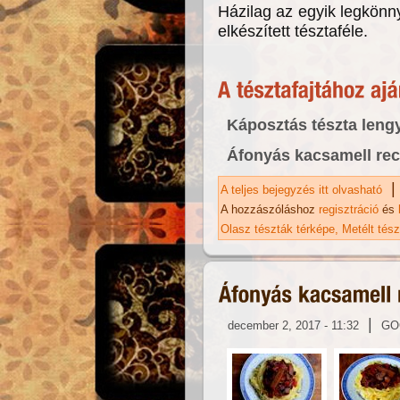
Házilag az egyik legkön
elkészített tésztaféle.
Káposztás tészta lengy
Áfonyás kacsamell rec
|
A teljes bejegyzés itt olvasható
Ta
A hozzászóláshoz
regisztráció
és
Olasz tészták térképe
Metélt tés
|
december 2, 2017 - 11:32
GO