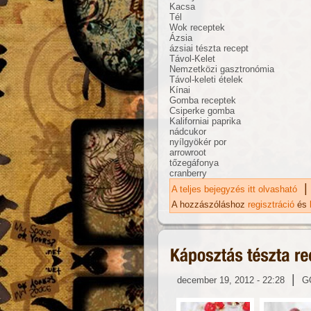
Kacsa
Tél
Wok receptek
Ázsia
ázsiai tészta recept
Távol-Kelet
Nemzetközi gasztronómia
Távol-keleti ételek
Kínai
Gomba receptek
Csiperke gomba
Kaliforniai paprika
nádcukor
nyílgyökér por
arrowroot
tőzegáfonya
cranberry
|
A teljes bejegyzés itt olvasható
Áf
ka
A hozzászóláshoz
regisztráció
és
|
december 19, 2012 - 22:28
G