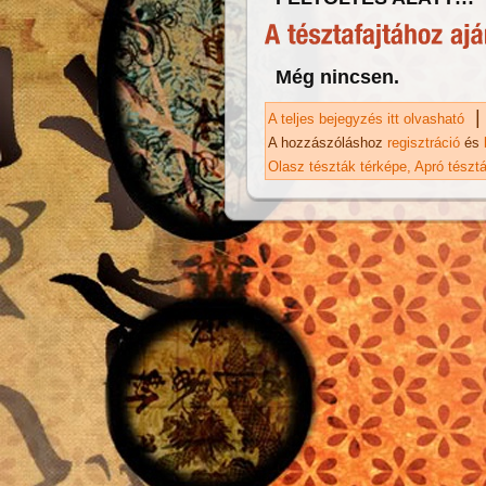
Még nincsen.
|
A teljes bejegyzés itt olvasható
Fi
A hozzászóláshoz
regisztráció
és
Olasz tészták térképe
Apró tészt