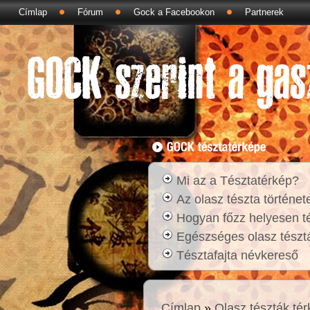
Címlap
Fórum
Gock a Facebookon
Partnerek
Mi az a Tésztatérkép?
Az olasz tészta történet
Hogyan főzz helyesen t
Egészséges olasz tésztá
Tésztafajta névkereső
Címlap
»
Olasz tészták té