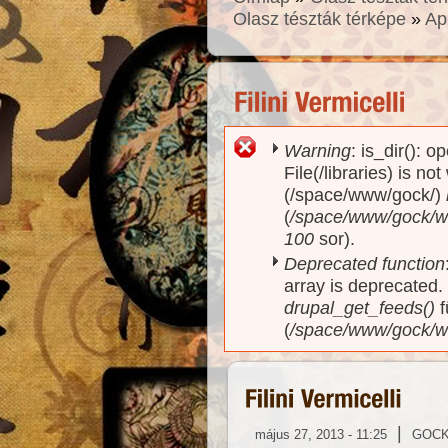
Olasz tészták térképe
»
Ap
Warning
: is_dir(): o
Hibaüzenet
File(/libraries) is no
(/space/www/gock/)
(
/space/www/gock/www
100
sor).
Deprecated function
array is deprecated
drupal_get_feeds()
f
(
/space/www/gock/w
|
május 27, 2013 - 11:25
GOC