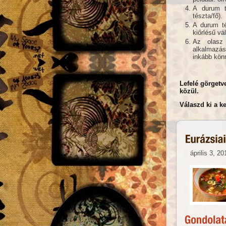
A durum t
tészta/fő).
A durum té
kiőrlésű vá
Az olasz 
alkalmazás
inkább kön
Lefelé görgetv
közül.
Válaszd ki a ke
április 3, 20