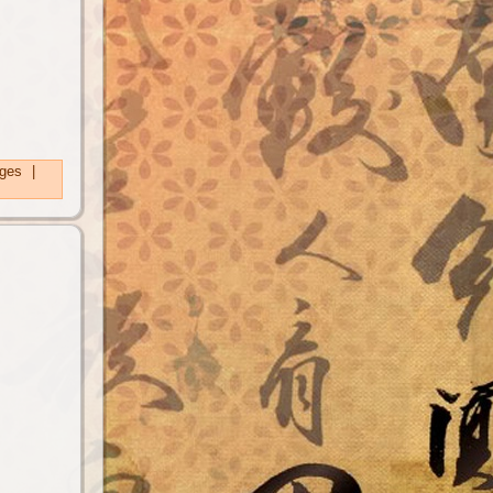
ges
|