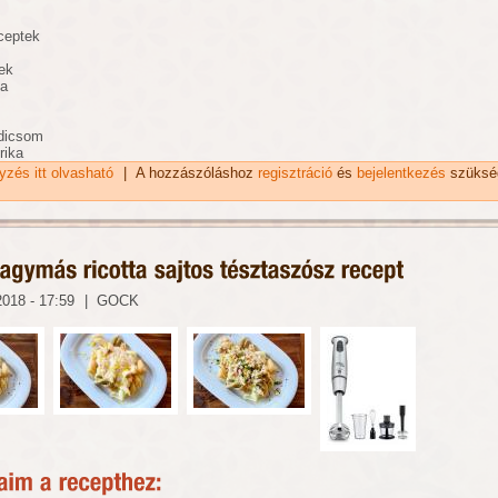
ceptek
ek
ja
adicsom
rika
gyzés itt olvasható
Bolondos piros pestoval töltött tészta recept tartalommal
|
A hozzászóláshoz
regisztráció
és
bejelentkezés
szüksé
kapcsolatosan
2018 - 17:59
|
GOCK