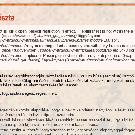
g
: is_dir(): open_basedir restriction in effect. File(/libraries) is not within the a
üzenet
): (/space/www/gock/)
libraries_get_libraries()
függvényben
/www/gock/www/sites/all/modules/libraries/libraries.module
100
sor).
ated function
: Array and string offset access syntax with curly braces is dep
_once()
függvényben (
/space/www/gock/www/includes/bootstrap.inc
3473
sor)
ated function
: implode(): Passing glue string after array is deprecated. Swap 
ters
drupal_get_feeds()
függvényben (
/space/www/gock/www/includes/commo
észták legtöbbször tojás hozzáadása nélkül, durum búza (semolina) lisztbő
 közül lehetőleg minőségi, eredeti olasz tésztát válassz, melyeket rendkí
án készítenek az olasz tésztakészítő üzemek.
k fogyasztása egészséges, mert:
es táplálkozás alappillére, hogy a bevitt kalóriának nagyjából a felét szén
ed. A durum tészta biztosítja ezt számodra.
sztből készült tésztában lévő szénhidrát lassan szabadul fel, így tápláló,
szú ideig fejti ki, növeli a testi és szellemi kapacitásodat.
trend szerint a tésztát leggyakrabban más, egészséges alapanyaggal fogya
ívaolaj, paradicsom, zöldségek, hal, sajt és színhúsok.