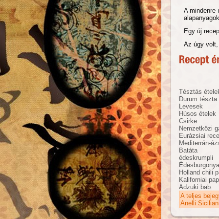
A mindenre n
alapanyagok
Egy új recep
Az úgy volt
Tésztás étele
Durum tészta
Levesek
Húsos ételek
Csirke
Nemzetközi g
Eurázsiai rec
Mediterrán-áz
Batáta
édeskrumpli
Édesburgony
Holland chili 
Kaliforniai pap
Adzuki bab
A teljes beje
Anelli Sicilian