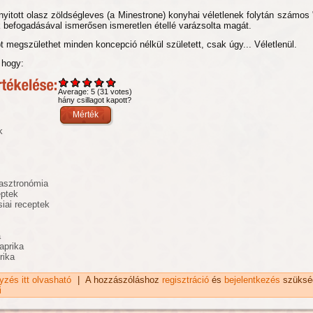
yitott olasz zöldségleves (a Minestrone) konyhai véletlenek folytán számos 
 befogadásával ismerősen ismeretlen étellé varázsolta magát.
t megszülethet minden koncepció nélkül született, csak úgy... Véletlenül.
, hogy:
Average:
5
(
31
votes)
hány csillagot kapott?
k
asztronómia
eptek
siai receptek
a
paprika
rika
gyzés itt olvasható
Eurázsiai zöldségleves recept tartalommal kapcsolatosan
|
A hozzászóláshoz
regisztráció
és
bejelentkezés
szüksé
i