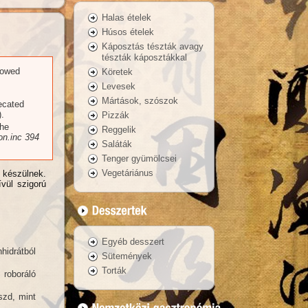
Halas ételek
Húsos ételek
Káposztás tészták avagy
tészták káposztákkal
llowed
Köretek
Levesek
Mártások, szószok
recated
.
Pizzák
the
Reggelik
n.inc
394
Saláták
Tenger gyümölcsei
Vegetáriánus
l készülnek.
vül szigorú
Egyéb desszert
hidrátból
Sütemények
Torták
 roboráló
szd, mint