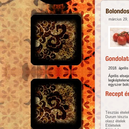
március 29,
2018. április
Április els
legképtelene
egyszer bol
Tésztás étele
Durum tészta
olasz ételek
Előételek