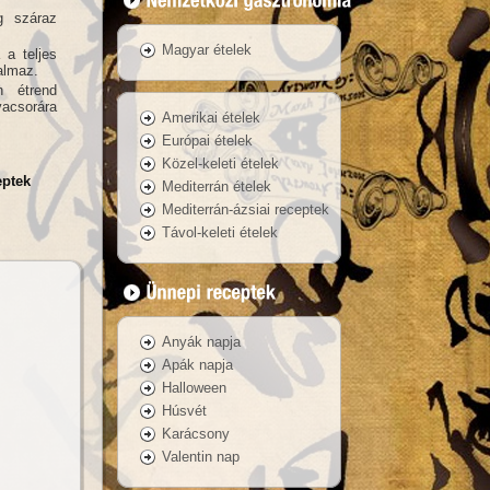
g száraz
Magyar ételek
a teljes
talmaz.
n étrend
acsorára
Amerikai ételek
Európai ételek
Közel-keleti ételek
eptek
Mediterrán ételek
Mediterrán-ázsiai receptek
Távol-keleti ételek
Anyák napja
Apák napja
Halloween
Húsvét
Karácsony
Valentin nap