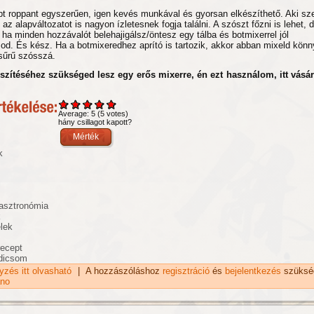
t roppant egyszerűen, igen kevés munkával és gyorsan elkészíthető. Aki sze
az alapváltozatot is nagyon ízletesnek fogja találni. A szószt főzni is lehet, 
ha minden hozzávalót belehajigálsz/öntesz egy tálba és botmixerrel jól
od. És kész. Ha a botmixeredhez aprító is tartozik, akkor abban mixeld kön
 sűrű szósszá.
észítéséhez szükséged lesz egy erős mixerre, én ezt használom, itt vásá
Average:
5
(
5
votes)
hány csillagot kapott?
k
asztronómia
k
elek
recept
adicsom
gyzés itt olvasható
Sült fokhagymás ricotta sajtos tésztaszósz recept tartalo
|
A hozzászóláshoz
regisztráció
és
bejelentkezés
szüksé
kapcsolatosan
ano