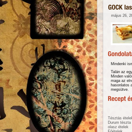
május 26, 2
Mindenki is
Talán az egy
Minden valós
maga az eln
hasonlatos 
megsütve.
Tésztás étele
Durum tészta
olasz ételek
Főételek