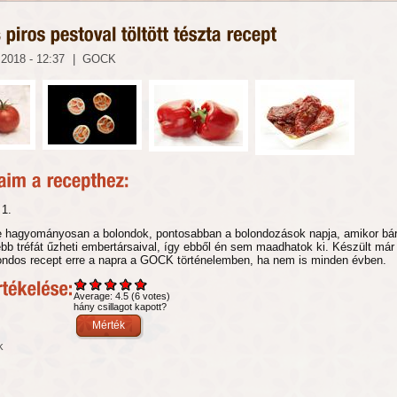
 2018 - 12:37
|
GOCK
 1.
eje hagyományosan a bolondok, pontosabban a bolondozások napja, amikor bár
bb tréfát űzheti embertársaival, így ebből én sem maadhatok ki. Készült má
ondos recept erre a napra a GOCK történelemben, ha nem is minden évben.
Average:
4.5
(
6
votes)
hány csillagot kapott?
k