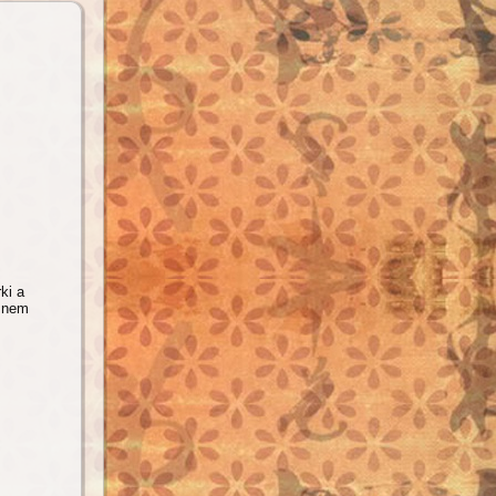
ki a
r nem