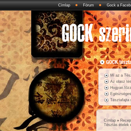
Címlap
Fórum
Gock a Faceb
Mi az a Tés
Az olasz tés
Hogyan főzz
Egészséges 
Tésztafajta
Címlap
»
Recep
Tésztás ételek