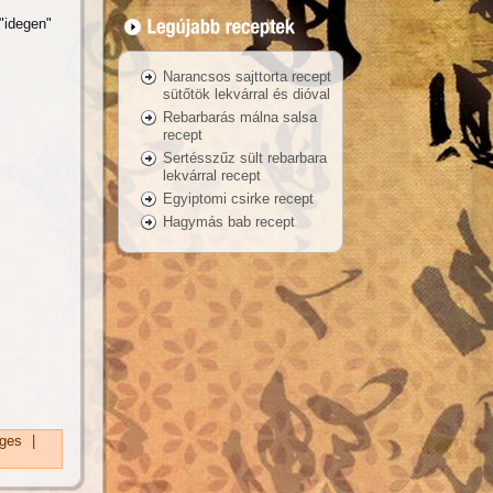
"idegen"
Narancsos sajttorta recept
sütőtök lekvárral és dióval
Rebarbarás málna salsa
recept
Sertésszűz sült rebarbara
lekvárral recept
Egyiptomi csirke recept
Hagymás bab recept
ges
|