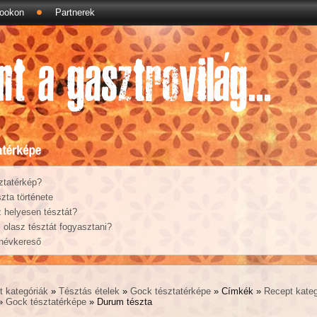
ookon
Partnerek
ztatérkép?
zta története
 helyesen tésztát?
olasz tésztát fogyasztani?
 névkereső
t kategóriák
»
Tésztás ételek
»
Gock tésztatérképe
» Címkék »
Recept kateg
»
Gock tésztatérképe
» Durum tészta