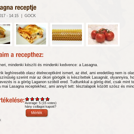
017 - 14:15
|
GOCK
meri, mindenki készíti és mindenki kedvence: a Lasagna.
ik leghíresebb olasz ételreceptként ismert, az étel, ami eredetileg nem is ola
zínűség szerint már az ókori görögök is készítettek Lasagnát, olyannyira, h
evezés is a görög Laganon szóból ered. Tudtunkkal a görög étel, csak mint t
a mai Lasagna receptekhez, ami annyit tett: tésztalapok között szósz és min
Average:
5
(
15
votes)
hány csillagot kapott?
k