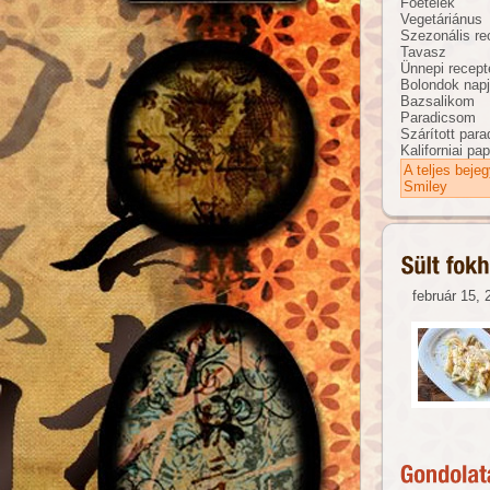
Főételek
Vegetáriánus
Szezonális re
Tavasz
Ünnepi recept
Bolondok nap
Bazsalikom
Paradicsom
Szárított par
Kaliforniai pap
A teljes beje
Smiley
február 15, 