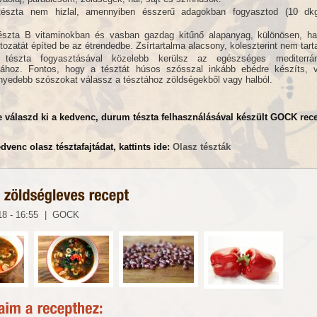
észta nem hizlal, amennyiben ésszerű adagokban fogyasztod (10 dk
szta B vitaminokban és vasban gazdag kitűnő alapanyag, különösen, ha 
ltozatát építed be az étrendedbe. Zsírtartalma alacsony, koleszterint nem tar
tészta fogyasztásával közelebb kerülsz az egészséges mediterrá
ához. Fontos, hogy a tésztát húsos szósszal inkább ebédre készíts, v
nyedebb szószokat válassz a tésztához zöldségekből vagy halból.
e válaszd ki a kedvenc, durum tészta felhasználásával készült GOCK rec
dvenc olasz tésztafajtádat, kattints ide:
Olasz tészták
18 - 16:55
|
GOCK