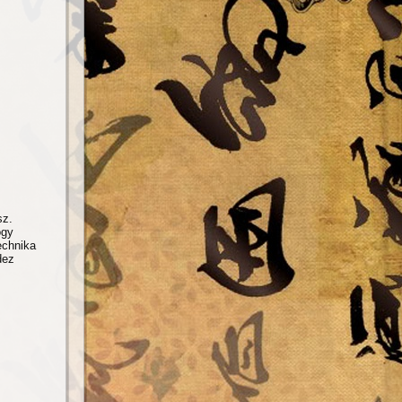
sz.
ogy
echnika
dez