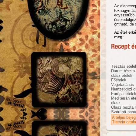
Az alaprecep
fokhagymát, 
egyszerűbb, 
összedolgoz
önthető, de
Az étel elk
meg:
Tésztás étele
Durum tészta
olasz ételek
Főételek
Vegetáriánus
Nemzetközi g
Európai étele
Mediterrán ét
olasz
Olasz tészta 
Szárított par
A teljes beje
Treccia ortol