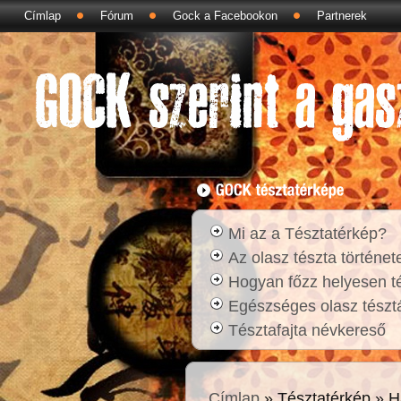
Címlap
Fórum
Gock a Facebookon
Partnerek
Mi az a Tésztatérkép?
Az olasz tészta történet
Hogyan főzz helyesen t
Egészséges olasz tésztá
Tésztafajta névkereső
Címlap
» Tésztatérkép » H