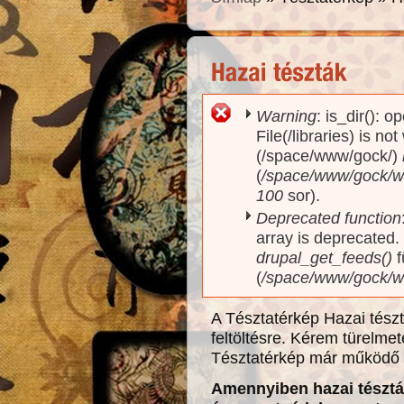
Warning
: is_dir(): o
Hibaüzenet
File(/libraries) is no
(/space/www/gock/)
(
/space/www/gock/www
100
sor).
Deprecated function
array is deprecated
drupal_get_feeds()
f
(
/space/www/gock/w
A Tésztatérkép Hazai tész
feltöltésre. Kérem türelme
Tésztatérkép már működő
Amennyiben hazai tésztá