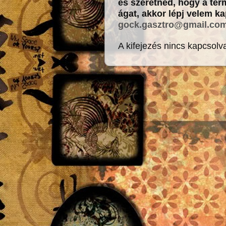
és szeretnéd, hogy a term
ágat, akkor lépj velem k
gock.gasztro@gmail.co
A kifejezés nincs kapcsolv