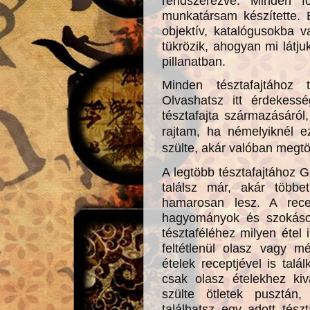
rendszerezve. Minden fo
munkatársam készítette. 
objektív, katalógusokba v
tükrözik, ahogyan mi látj
pillanatban.
Minden tésztafajtához 
Olvashatsz itt érdekessé
tésztafajta származásáról
rajtam, ha némelyiknél 
szülte, akár valóban
megtör
A legtöbb tésztafajtához G
találsz már, akár többe
hamarosan lesz. A recep
hagyományok és szokások 
tésztaféléhez milyen étel i
feltétlenül olasz vagy m
ételek receptjével is tal
csak olasz ételekhez kiv
szülte ötletek pusztán
találhatsz egy adott tész