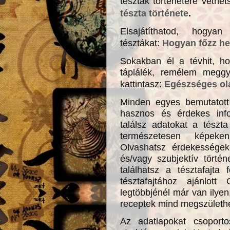
tészták történetére vethet
tészta története
.
Elsajátíthatod, hogy
tésztákat:
Hogyan főzz he
Sokakban él a tévhit, ho
táplálék, remélem meggyő
kattintasz:
Egészséges ola
Minden egyes bemutatott t
hasznos és érdekes infor
találsz adatokat a tészt
természetesen képeke
Olvashatsz érdekességeke
és/vagy szubjektív történ
találhatsz a tésztafajta 
tésztafajtához ajánlot
legtöbbjénél már van ilye
receptek mind megszületh
Az adatlapokat csoporto