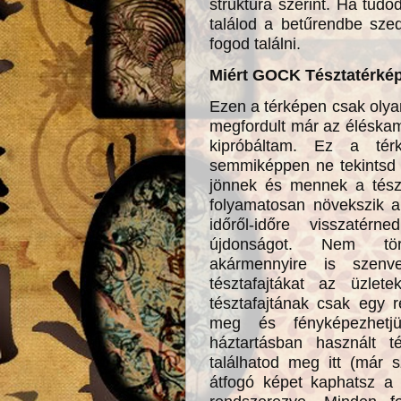
struktúra szerint. Ha tudod
találod a betűrendbe szed
fogod találni.
Miért GOCK Tésztatérké
Ezen a térképen csak olyan
megfordult már az éléska
kipróbáltam. Ez a tér
semmiképpen ne tekintsd
jönnek és mennek a tészt
folyamatosan növekszik a
időről-időre visszatér
újdonságot. Nem töre
akármennyire is szenv
tésztafajtákat az üzle
tésztafajtának csak egy 
meg és fényképezhetj
háztartásban használt t
találhatod meg itt (már s
átfogó képet kaphatsz a 