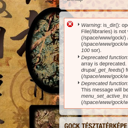
Warning
: is_dir(): o
Hibaüzenet
File(/libraries) is no
(/space/www/gock/)
(
/space/www/gock/www
100
sor).
Deprecated function
array is deprecated
drupal_get_feeds()
f
(
/space/www/gock/w
Deprecated function
This message will be
menu_set_active_trai
(
/space/www/gock/w