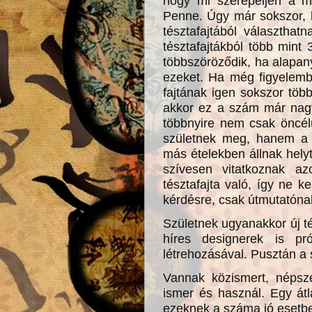
hogy mi szerepeljen a 
Penne. Úgy már sokszor, 
tésztafajtából választha
tésztafajtákból több mint
többszöröződik, ha alapany
ezeket. Ha még figyelemb
fajtának igen sokszor több
akkor ez a szám már nagy
többnyire nem csak öncél
születnek meg, hanem a
más ételekben állnak hely
szívesen vitatkoznak a
tésztafajta való, így ne k
kérdésre, csak útmutatóna
Születnek ugyanakkor új té
híres designerek is pró
létrehozásával. Pusztán a 
Vannak közismert, népsze
ismer és használ. Egy át
ezeknek a száma jó esetbe