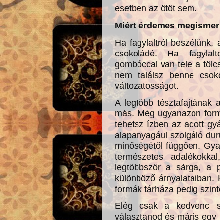
esetben az ötöt sem.
Miért érdemes megismerk
Ha fagylaltról beszélünk
csokoládé. Ha fagyla
gombóccal van tele a tölc
nem találsz benne csok
változatosságot.
A legtöbb tésztafajtának
más. Még ugyanazon formá
tehetsz ízben az adott gyár
alapanyagául szolgáló dur
minőségétől függően. Gya
természetes adalékokkal
legtöbbször a sárga, a 
különböző árnyalataiban. 
formák tárháza pedig szint
Elég csak a kedvenc sz
választanod és máris egy 