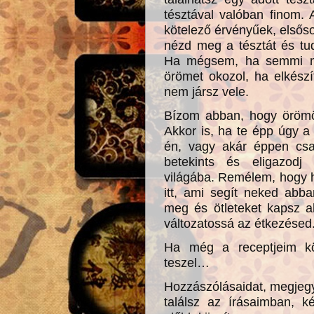
tésztával valóban finom.
kötelező érvényűek, elsőso
nézd meg a tésztát és tud
Ha mégsem, ha semmi m
örömet okozol, ha elkész
nem jársz vele.
Bízom abban, hogy örömö
Akkor is, ha te épp úgy a
én, vagy akár éppen csa
betekints és eligazodj 
világába. Remélem, hogy h
itt, ami segít neked abba
meg és ötleteket kapsz a
változatossá az étkezésed
Ha még a receptjeim kö
teszel…
Hozzászólásaidat, megjeg
találsz az írásaimban, k