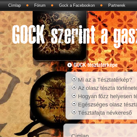
Címlap
Fórum
Gock a Facebookon
Partnerek
Mi az a Tésztatérkép?
Az olasz tészta történet
Hogyan főzz helyesen t
Egészséges olasz tésztá
Tésztafajta névkereső
Címlap