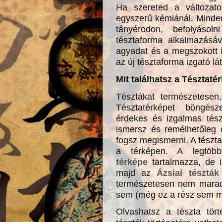
Ha szereted a változat
egyszerű kémiánál. Minden
tányérodon, befolyásol
tésztaforma alkalmazásáva
agyadat és a megszokott 
az új tésztaforma izgató lá
Mit találhatsz a Tésztat
Tésztákat természetesen
Tésztatérképet böngés
érdekes és izgalmas tészt
ismersz és remélhetőleg 
fogsz megismerni. A tészta
a térképen. A legtöb
térképe
tartalmazza, de i
majd az
Ázsiai tészták
természetesen nem mara
sem (még ez a rész sem m
Olvashatsz a tészta tört