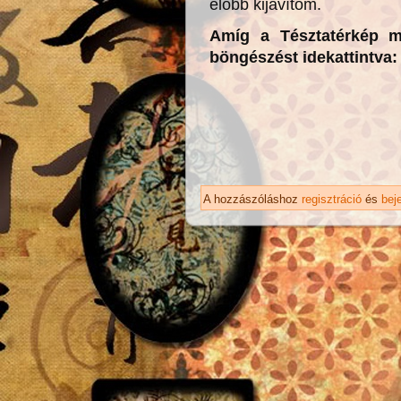
előbb kijavítom.
Amíg a Tésztatérkép m
böngészést idekattintva
A hozzászóláshoz
regisztráció
és
bej