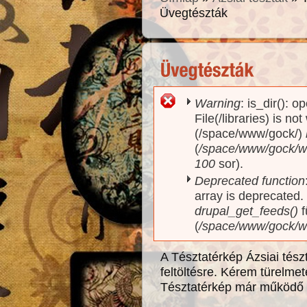
Üvegtészták
Warning
: is_dir(): o
Hibaüzenet
File(/libraries) is no
(/space/www/gock/)
(
/space/www/gock/www
100
sor).
Deprecated function
array is deprecated
drupal_get_feeds()
f
(
/space/www/gock/w
A Tésztatérkép Ázsiai tés
feltöltésre. Kérem türelme
Tésztatérkép már működő