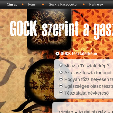
Címlap
Fórum
Gock a Facebookon
Partnerek
Mi az a Tésztatérkép?
Az olasz tészta történet
Hogyan főzz helyesen t
Egészséges olasz tésztá
Tésztafajta névkereső
Címlap
»
Ázsiai tészták
» T