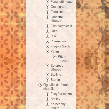
Funghetti rigate
Gramigna
Farfalline
Lancette
all'uovo
Filini Vermicelli
Orzo
Risi
Rosmarino
Fregola Sarda
Ptitim
Ptitim
Tricolori
Sorprese
all'uovo
Stelline
Stortini
Figurális és forma
tészták
Fenyőfa tészta
Smiley
Karácsonyi
tészta