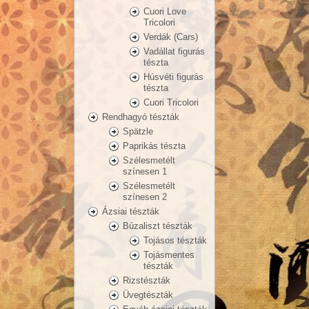
Cuori Love
Tricolori
Verdák (Cars)
Vadállat figurás
tészta
Húsvéti figurás
tészta
Cuori Tricolori
Rendhagyó tészták
Spätzle
Paprikás tészta
Szélesmetélt
színesen 1
Szélesmetélt
színesen 2
Ázsiai tészták
Búzaliszt tészták
Tojásos tészták
Tojásmentes
tészták
Rizstészták
Üvegtészták