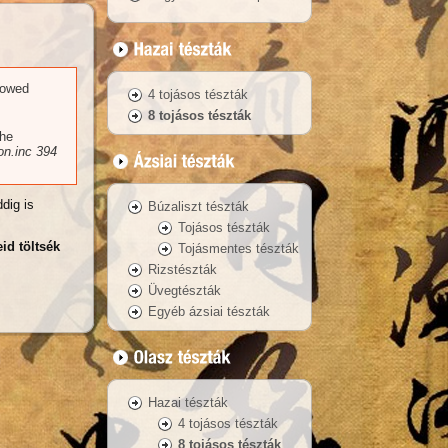
llowed
4 tojásos tészták
8 tojásos tészták
the
n.inc
394
dig is
Búzaliszt tészták
Tojásos tészták
id töltsék
Tojásmentes tészták
Rizstészták
Üvegtészták
Egyéb ázsiai tészták
Hazai tészták
4 tojásos tészták
8 tojásos tészták