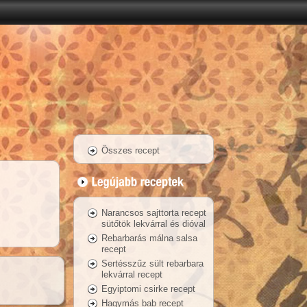
Összes recept
Narancsos sajttorta recept
sütőtök lekvárral és dióval
Rebarbarás málna salsa
recept
Sertésszűz sült rebarbara
lekvárral recept
Egyiptomi csirke recept
Hagymás bab recept