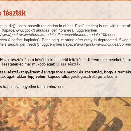
g
: is_dir(): open_basedir restriction in effect. File(/libraries) is not within the a
üzenet
): (/space/www/gock/)
libraries_get_libraries()
függvényben
/www/gock/www/sites/all/modules/libraries/libraries.module
100
sor).
ated function
: implode(): Passing glue string after array is deprecated. Swap 
ters
drupal_get_feeds()
függvényben (
/space/www/gock/www/includes/commo
Hazai tészták ága a későbbiekben kerül feltöltésre. Kérem türelmeteket és ad
 Tésztatérkép már működő ágát:
Olasz tészták
ai tésztákat gyártasz és/vagy forgalmazol és szeretnéd, hogy a terméke
zták ágat, akkor lépj velem kapcsolatba:
gock.gasztro@gmail.com
cs kapcsolva egyetlen tartalomhoz sem.