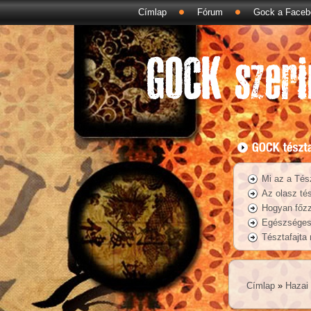
Címlap
Fórum
Gock a Faceb
Mi az a Tés
Az olasz tés
Hogyan főzz
Egészséges 
Tésztafajta
Címlap
»
Hazai