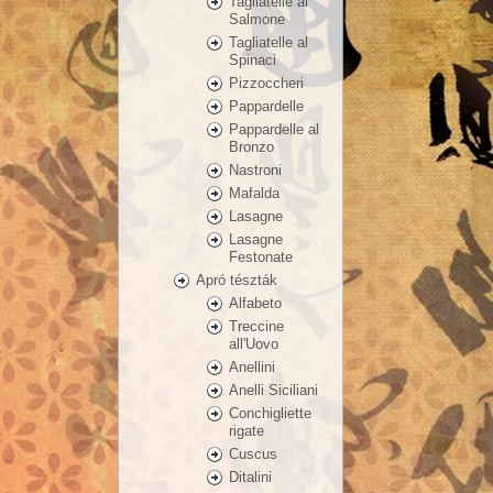
Tagliatelle al
Salmone
Tagliatelle al
Spinaci
Pizzoccheri
Pappardelle
Pappardelle al
Bronzo
Nastroni
Mafalda
Lasagne
Lasagne
Festonate
Apró tészták
Alfabeto
Treccine
all'Uovo
Anellini
Anelli Siciliani
Conchigliette
rigate
Cuscus
Ditalini