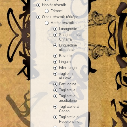
Horvát tészták
Frkanci
Olasz tészták térképe
Metélt tészták
Lasagnette
Spaghetti alla
Chitarra
Linguettine
al'arancia
Bavette
Linguini
Filini lunghi
Taglierini
all'uovo
Fettuccine
Tagliatelle
Tagliatelle
arcobaleno
Tagliatelle al
Cacao
Tagliatelle al
Peperoncino