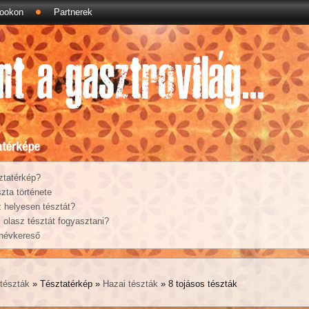
ookon
Partnerek
ztatérkép?
zta története
 helyesen tésztát?
olasz tésztát fogyasztani?
 névkereső
 tészták
» Tésztatérkép »
Hazai tészták
» 8 tojásos tészták