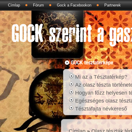
Címlap
Fórum
Gock a Facebookon
Partnerek
Mi az a Tésztatérkép?
Az olasz tészta történet
Hogyan főzz helyesen t
Egészséges olasz tésztá
Tésztafajta névkereső
Címlap
»
Olasz tészták té