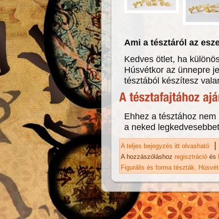
Ami a tésztáról az esz
Kedves ötlet, ha külön
Húsvétkor az ünnepre je
tésztából készítesz vala
Ehhez a tésztához nem a
a neked legkedvesebbet
|
A teljes bejegyzés itt olvasható
Hú
A hozzászóláshoz
regisztráció
és
Figurális és forma tészták
Húsvéti