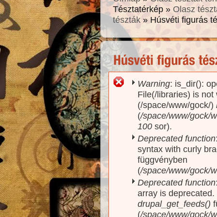
Tésztatérkép »
Olasz tészt
tészták
» Húsvéti figurás t
Warning
: is_dir(): o
Hibaüzenet
File(/libraries) is no
(/space/www/gock/)
(
/space/www/gock/www
100
sor).
Deprecated function
syntax with curly br
függvényben
(
/space/www/gock/ww
Deprecated function
array is deprecated
drupal_get_feeds()
f
(
/space/www/gock/w