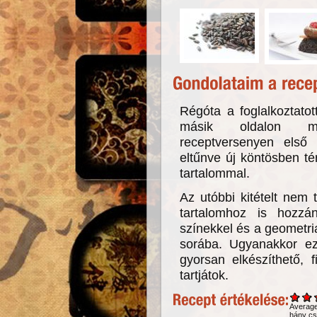
Régóta a foglalkoztato
másik oldalon me
receptversenyen első 
eltűnve új köntösben té
tartalommal.
Az utóbbi kitételt nem 
tartalomhoz is hozzá
színekkel és a geometri
sorába. Ugyanakkor ez
gyorsan elkészíthető, 
tartjátok.
Averag
hány csi