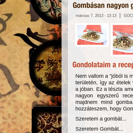
|
március 7, 2013 - 13:13
GOC
Nem vallom a "jóból is m
területén, így az étele
a jóban. Ez a tészta a
nagyon egyszerű rece
majdnem mind gomba
hozzáteszem, hogy Gomb
Szeretem a gombát...
Szeretem Gombát...