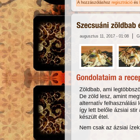
A hozzászóláshoz
regisztráció
és
|
augusztus 11, 2017 - 01:08
G
Zöldbab, ami legtöbbször
De zöld lesz, amint meg
alternatív felhasználási
így lett belőle ázsiai st
készült étel.
Nem csak az ázsiai ízek