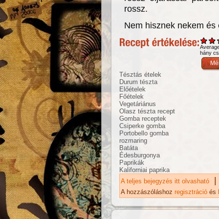
rossz.
Nem hisznek nekem és e
Averag
hány csi
Tésztás ételek
Durum tészta
Előételek
Főételek
Vegetáriánus
Olasz tészta recept
Gomba receptek
Csiperke gomba
Portobello gomba
rozmaring
Batáta
Édesburgonya
Paprikák
Kaliforniai paprika
|
A teljes bejegyzés itt olvasható
Ri
ka
A hozzászóláshoz
regisztráció
és