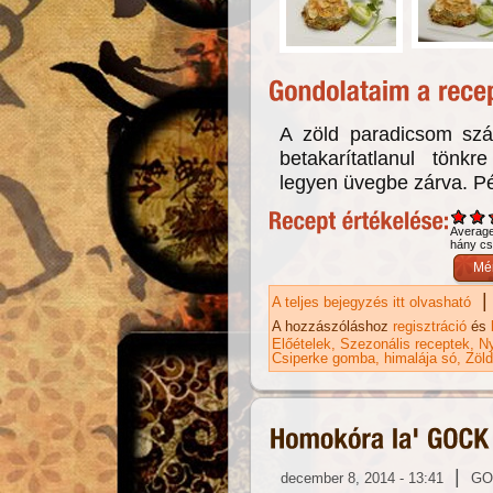
A zöld paradicsom szá
betakarítatlanul tön
legyen üvegbe zárva. Pé
Averag
hány csi
|
A teljes bejegyzés itt olvasható
GO
zö
A hozzászóláshoz
regisztráció
és
ka
Előételek
Szezonális receptek
Ny
Csiperke gomba
himalája só
Zöld
|
december 8, 2014 - 13:41
GO