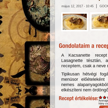
|
május 12, 2017 - 10:45
GOC
A Kacsanette recept
Lasagnette tésztán,
recept
em, csak a neve n
Tipikusan hétvégi fog
menüsor előételeként 
nemes alapanyagokból
elkészíteni nem ördöng
Averag
hány csi