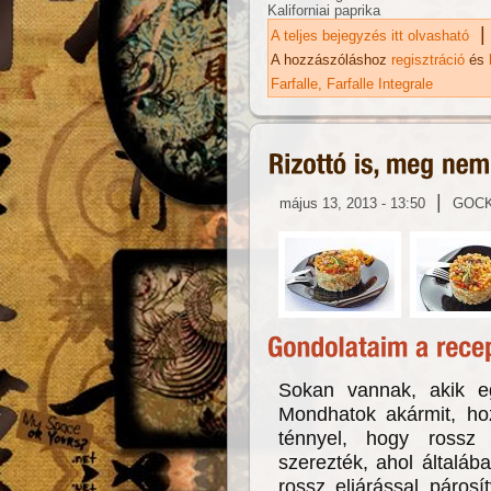
Kaliforniai paprika
|
A teljes bejegyzés itt olvasható
Ci
me
A hozzászóláshoz
regisztráció
és
Farfalle
Farfalle Integrale
|
május 13, 2013 - 13:50
GOC
Sokan vannak, akik eg
Mondhatok akármit, ho
ténnyel, hogy rossz
szerezték, ahol általáb
rossz eljárással páros