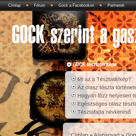
Címlap
Fórum
Gock a Facebookon
Partnerek
Mi az a Tésztatérkép?
Az olasz tészta történet
Hogyan főzz helyesen t
Egészséges olasz tésztá
Tésztafajta névkereső
Címlap
»
Alapanyag
»
Gom