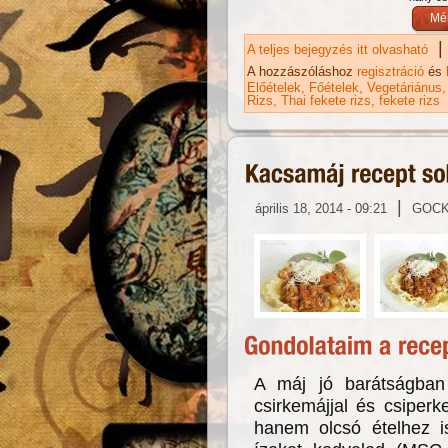
|
A teljes bejegyzés itt olvasható
Ho
ka
A hozzászóláshoz
regisztráció
és
Előételek
Főételek
Vegetáriánus
Rizs
Thai fekete rizs
fekete rizs
|
április 18, 2014 - 09:21
GOC
A máj jó barátságban
csirkemájjal és csiper
hanem olcsó ételhez is