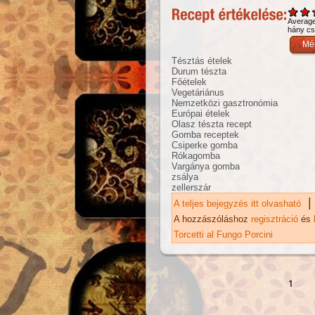
Averag
hány csi
Tésztás ételek
Durum tészta
Főételek
Vegetáriánus
Nemzetközi gasztronómia
Európai ételek
Olasz tészta recept
Gomba receptek
Csiperke gomba
Rókagomba
Vargánya gomba
zsálya
zellerszár
|
A teljes bejegyzés itt olvasható
Go
ta
A hozzászóláshoz
regisztráció
és
Torcetti al Fungo Porcini
Oldalak