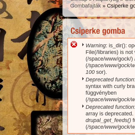
Gombafajták
» Csiperke 
Warning
: is_dir(): o
Hibaüzenet
File(/libraries) is no
(/space/www/gock/)
(
/space/www/gock/www
100
sor).
Deprecated function
syntax with curly br
függvényben
(
/space/www/gock/ww
Deprecated function
array is deprecated
drupal_get_feeds()
f
(
/space/www/gock/w