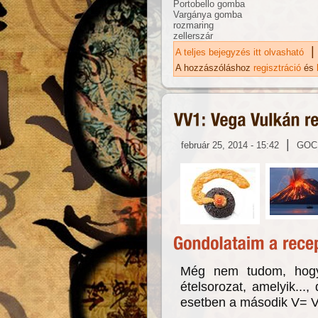
Portobello gomba
Vargánya gomba
rozmaring
zellerszár
|
A teljes bejegyzés itt olvasható
Ka
ka
A hozzászóláshoz
regisztráció
és
|
február 25, 2014 - 15:42
GOC
Még nem tudom, hogy
ételsorozat, amelyik...
esetben a második V= V