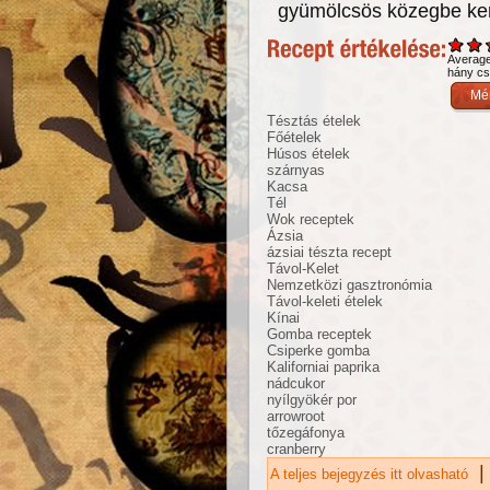
gyümölcsös közegbe ker
Averag
hány csi
Tésztás ételek
Főételek
Húsos ételek
szárnyas
Kacsa
Tél
Wok receptek
Ázsia
ázsiai tészta recept
Távol-Kelet
Nemzetközi gasztronómia
Távol-keleti ételek
Kínai
Gomba receptek
Csiperke gomba
Kaliforniai paprika
nádcukor
nyílgyökér por
arrowroot
tőzegáfonya
cranberry
|
A teljes bejegyzés itt olvasható
Áf
ka