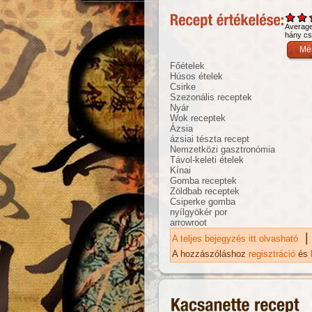
Averag
hány csi
Főételek
Húsos ételek
Csirke
Szezonális receptek
Nyár
Wok receptek
Ázsia
ázsiai tészta recept
Nemzetközi gasztronómia
Távol-keleti ételek
Kínai
Gomba receptek
Zöldbab receptek
Csiperke gomba
nyílgyökér por
arrowroot
|
A teljes bejegyzés itt olvasható
Sz
ta
A hozzászóláshoz
regisztráció
és