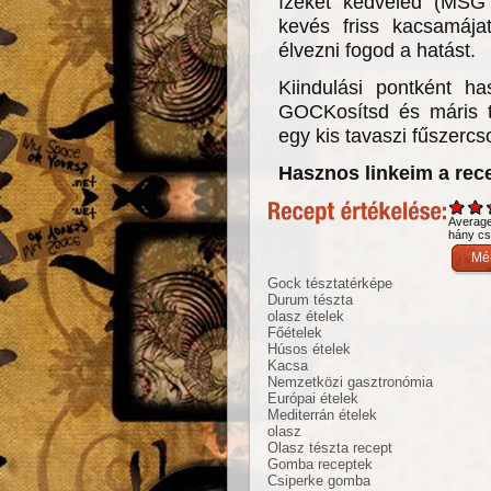
ízeket kedveled (MSG 
kevés friss kacsamája
élvezni fogod a hatást.
Kiindulási pontként ha
GOCKosítsd és máris t
egy kis tavaszi fűszercso
Hasznos linkeim a rec
Averag
hány csi
Gock tésztatérképe
Durum tészta
olasz ételek
Főételek
Húsos ételek
Kacsa
Nemzetközi gasztronómia
Európai ételek
Mediterrán ételek
olasz
Olasz tészta recept
Gomba receptek
Csiperke gomba