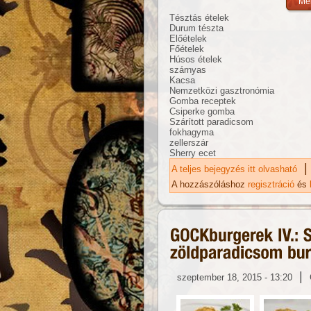
Tésztás ételek
Durum tészta
Előételek
Főételek
Húsos ételek
szárnyas
Kacsa
Nemzetközi gasztronómia
Gomba receptek
Csiperke gomba
Szárított paradicsom
fokhagyma
zellerszár
Sherry ecet
|
A teljes bejegyzés itt olvasható
Ka
A hozzászóláshoz
regisztráció
és
|
szeptember 18, 2015 - 13:20