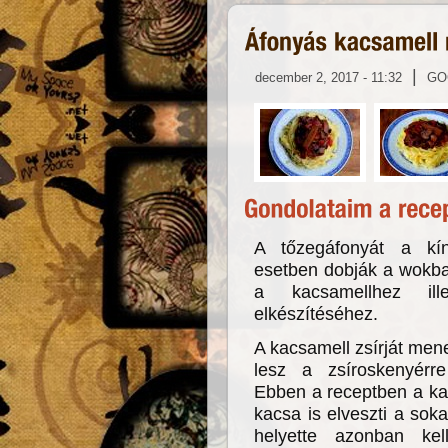
|
december 2, 2017 - 11:32
GO
A tőzegáfonyát a kín
esetben dobják a wokba
a kacsamellhez ill
elkészítéséhez.
A kacsamell zsírját men
lesz a zsíroskenyérre
Ebben a receptben a ka
kacsa is elveszti a soka
helyette azonban ke