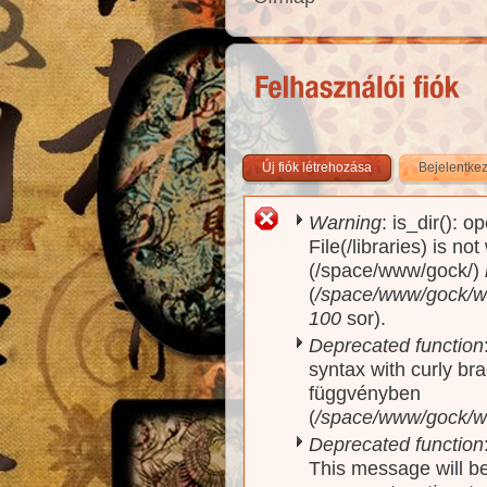
Új fiók létrehozása
Bejelentke
Warning
: is_dir(): o
Hibaüzenet
File(/libraries) is no
(/space/www/gock/)
(
/space/www/gock/www
100
sor).
Deprecated function
syntax with curly br
függvényben
(
/space/www/gock/ww
Deprecated function
This message will be