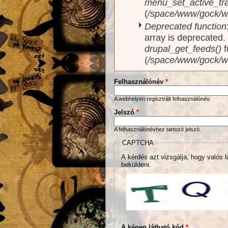
menu_set_active_trai
(
/space/www/gock/w
Deprecated function
array is deprecated
drupal_get_feeds()
f
(
/space/www/gock/w
Felhasználónév
*
A webhelyen regisztrált felhasználónév.
Jelszó
*
A felhasználónévhez tartozó jelszó.
CAPTCHA
A kérdés azt vizsgálja, hogy valós l
beküldeni.
A képen látható kód
*