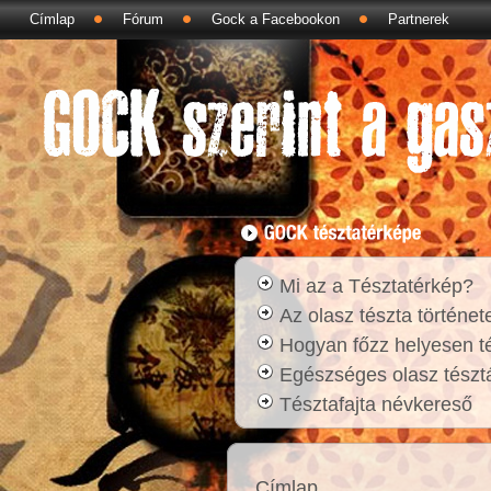
Címlap
Fórum
Gock a Facebookon
Partnerek
Mi az a Tésztatérkép?
Az olasz tészta történet
Hogyan főzz helyesen t
Egészséges olasz tésztá
Tésztafajta névkereső
Címlap