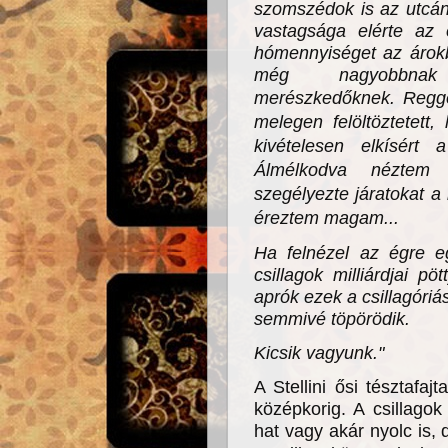
szomszédok is az utcán
vastagsága elérte az e
hómennyiséget az árokb
még nagyobbnak
merészkedőknek.
Regge
melegen felöltöztetett
kivételesen elkísért 
Álmélkodva néztem 
szegélyezte járatokat a
éreztem magam...
Ha felnézel az égre e
csillagok milliárdjai p
aprók ezek a csillagóri
semmivé töpörödik.
Kicsik vagyunk."
A Stellini ősi tésztafaj
középkorig. A csillagok
hat vagy akár nyolc is,