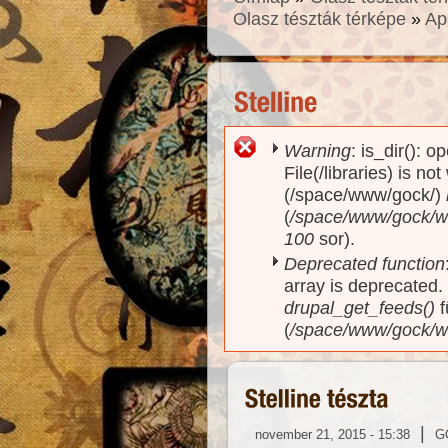
Olasz tészták térképe
»
Ap
Warning
: is_dir(): o
Hibaüzenet
File(/libraries) is no
(/space/www/gock/)
(
/space/www/gock/www
100
sor).
Deprecated function
array is deprecated
drupal_get_feeds()
f
(
/space/www/gock/w
|
november 21, 2015 - 15:38
G