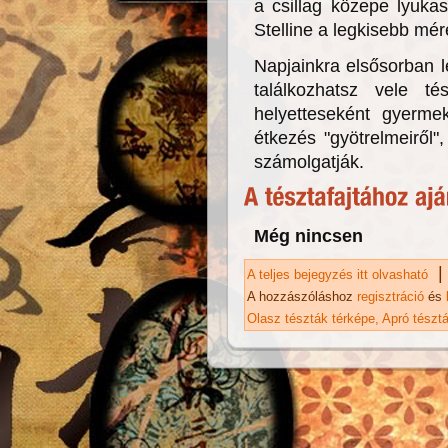
a csillag közepe lyuka
Stelline a legkisebb mére
Napjainkra elsősorban le
találkozhatsz vele té
helyetteseként gyermek
étkezés "gyötrelmeiről"
számolgatják.
Még nincsen
|
A teljes bejegyzés itt olvasható
St
A hozzászóláshoz
regisztráció
és
Olasz tészták térképe
Apró tészt