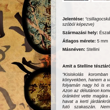
Jelentése:
"csillagocská
szóból képezve)
Származási hely:
Észa
Átlagos mérete:
5 mm
Másnéven:
Stellini
Amit a Stelline tésztá
"Kisiskolás koromb
könyvekben, hanem a va
folyamán nagy hó is e
Azon az délutánon kom
óránként vette magára 
havat a kerti járdánkró
futó szakaszán. Nem