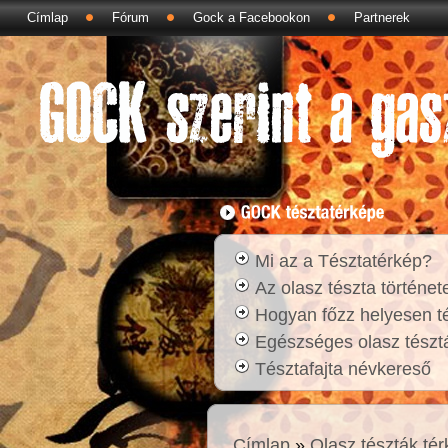
Címlap
Fórum
Gock a Facebookon
Partnerek
Mi az a Tésztatérkép?
Az olasz tészta történet
Hogyan főzz helyesen t
Egészséges olasz tésztá
Tésztafajta névkereső
Címlap
»
Olasz tészták té