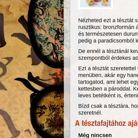
Nézheted ezt a tésztát 
rusztikus: bronzformán á
és természetesen durum 
pedig a paradicsomból
De ennél a tésztánál ke
szempontból érdekes ad
Ezt a tésztát szeretettel
menüben, akár egy han
tartogatod, ami lehet eg
kettesben a pároddal. K
leves betétként is, érteni
Bízd csak a tésztára, ho
szeretnél.
Még nincsen