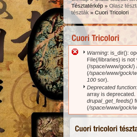
Tésztatérkép »
Olasz tészt
tészták
» Cuori Tricolori
Warning
: is_dir(): o
Hibaüzenet
File(/libraries) is no
(/space/www/gock/)
(
/space/www/gock/www
100
sor).
Deprecated function
array is deprecated
drupal_get_feeds()
f
(
/space/www/gock/w