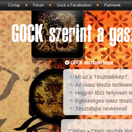
Címlap
Fórum
Gock a Facebookon
Partnerek
Mi az a Tésztatérkép?
Az olasz tészta történet
Hogyan főzz helyesen t
Egészséges olasz tésztá
Tésztafajta névkereső
Címlap
»
Olasz tészták té