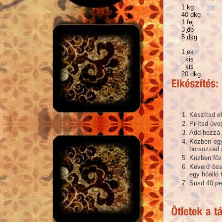
1
kg
40
dkg
1
fej
3
db
5
dkg
1
ek
kis
kis
20
dkg
Készítsd e
Pirítsd üv
Add hozzá 
Közben egy
borsozzad í
Közben főz
Keverd öss
egy hőálló 
Süsd 40 per