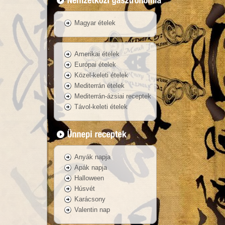
Magyar ételek
Amerikai ételek
Európai ételek
Közel-keleti ételek
Mediterrán ételek
Mediterrán-ázsiai receptek
Távol-keleti ételek
Anyák napja
Apák napja
Halloween
Húsvét
Karácsony
Valentin nap