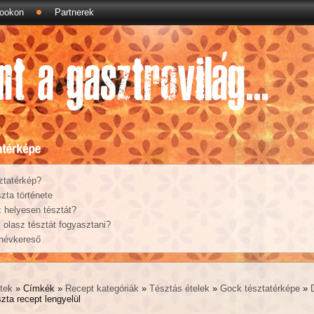
ookon
Partnerek
ztatérkép?
zta története
 helyesen tésztát?
olasz tésztát fogyasztani?
 névkereső
tek
» Címkék »
Recept kategóriák
»
Tésztás ételek
»
Gock tésztatérképe
»
zta recept lengyelül