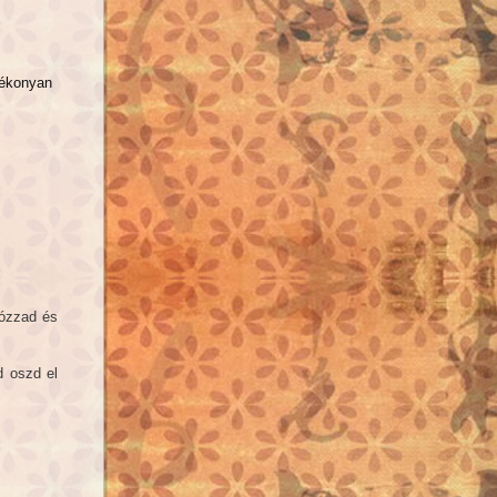
vékonyan
sózzad és
d oszd el