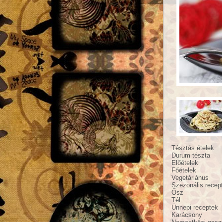
Tésztás ételek
Durum tészta
Előételek
Főételek
Vegetáriánus
Szezonális recep
Ősz
Tél
Ünnepi receptek
Karácsony