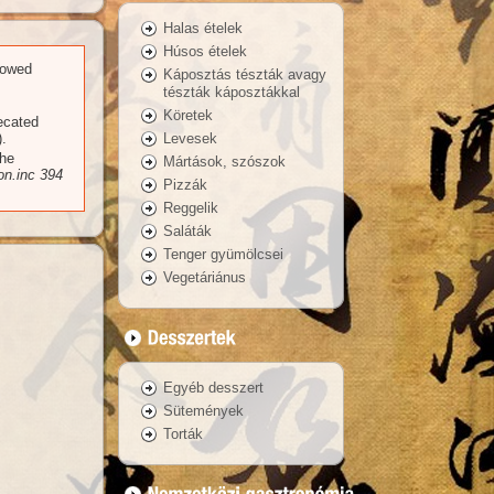
Halas ételek
Húsos ételek
llowed
Káposztás tészták avagy
tészták káposztákkal
Köretek
recated
Levesek
.
the
Mártások, szószok
n.inc
394
Pizzák
Reggelik
Saláták
Tenger gyümölcsei
Vegetáriánus
Egyéb desszert
Sütemények
Torták