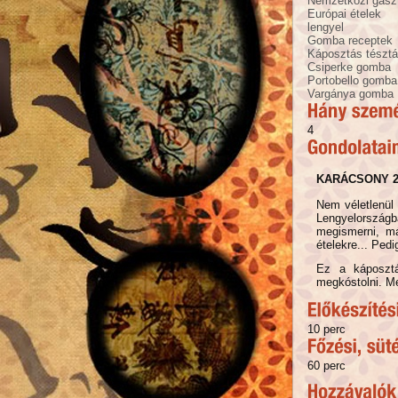
Nemzetközi gasz
Európai ételek
lengyel
Gomba receptek
Káposztás tésztá
Csiperke gomba
Portobello gomba
Vargánya gomba
4
KARÁCSONY 2
Nem véletlenül
Lengyelországb
megismerni, má
ételekre... Ped
Ez a káposztá
megkóstolni. Me
10 perc
60 perc