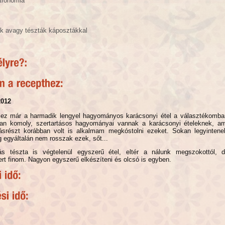
tronómia
k avagy tészták káposztákkal
012
 ez már a harmadik lengyel hagyományos karácsonyi étel a választékomba
an komoly, szertartásos hagyományai vannak a karácsonyi ételeknek, a
srészt korábban volt is alkalmam megkóstolni ezeket. Sokan legyintene
ig egyáltalán nem rosszak ezek, sőt...
s tészta is végtelenül egyszerű étel, eltér a nálunk megszokottól, 
rt finom. Nagyon egyszerű elkészíteni és olcsó is egyben.