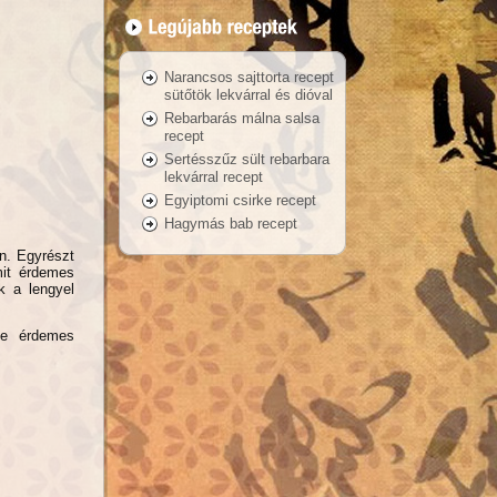
Narancsos sajttorta recept
sütőtök lekvárral és dióval
Rebarbarás málna salsa
recept
Sertésszűz sült rebarbara
lekvárral recept
Egyiptomi csirke recept
Hagymás bab recept
n. Egyrészt
mit érdemes
k a lengyel
de érdemes