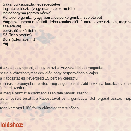
Savanyú káposzta (lecsepegtetve)
tagliatelle tészta (vagy más széles metélt)
Vöröshagyma (apróra vágva)
Portobello gomba (vagy barna csiperke gomba, szeletelve)
Vargánya gomba (szárított, felhasználás előtt 1 órára vízbe áztatva, majd 
szeletelve)
borsikafű (szárított)
Só (ízlés szerint)
Bors (ízlés szerint)
Vaj
lő az alapanyagokat, ahogyan azt a Hozzávalókban megadtam.
egesre a vöröshagymát egy elég nagy serpenyőben a vajon.
a káposztát és kevergesd 15 percen keresztül.
 másik serpenyőben pirítsd meg a gombákat. Add hozzá a borsikafüvet, 
zlésed szerint.
d meg a tésztát a csomagolásán találhatóak szerint.
ze a leszűrt tésztát a káposztával és a gombával. Jól forgasd össze, maj
tálban.
cen keresztül 180 fokra előmelegített sütőben.