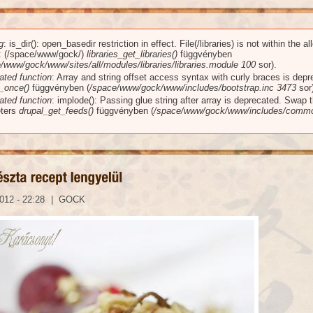
g
: is_dir(): open_basedir restriction in effect. File(/libraries) is not within the a
üzenet
): (/space/www/gock/)
libraries_get_libraries()
függvényben
/www/gock/www/sites/all/modules/libraries/libraries.module
100
sor).
ated function
: Array and string offset access syntax with curly braces is dep
_once()
függvényben (
/space/www/gock/www/includes/bootstrap.inc
3473
sor)
ated function
: implode(): Passing glue string after array is deprecated. Swap 
ters
drupal_get_feeds()
függvényben (
/space/www/gock/www/includes/commo
012 - 22:28
|
GOCK