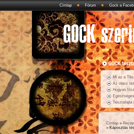
Címlap
Fórum
Gock a Faceb
Mi az a Tés
Az olasz tés
Hogyan főzz
Egészséges 
Tésztafajta
Címlap
»
Recep
» Káposztás tés