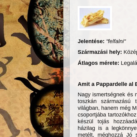
Jelentése:
"felfalni"
Származási hely:
Közép
Átlagos mérete:
Legalá
Amit a Pappardelle al
Nagy ismertségnek és n
toszkán származású t
világban, hanem még Ma
csoportjába tartozókhoz
készül tojás hozzáadá
házilag is a legkönnye
metélt, méghozzá Jó s