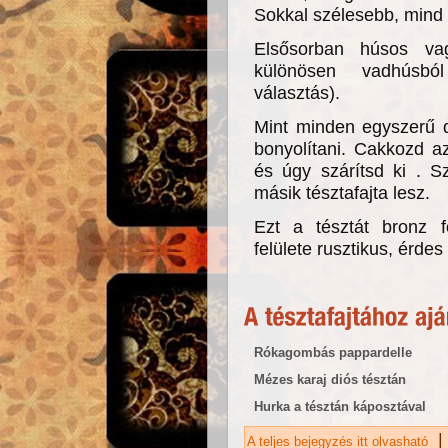
Sokkal szélesebb, mind k
Elsősorban húsos va
különösen vadhúsbó
választás).
Mint minden egyszerű d
bonyolítani. Cakkozd a
és úgy szárítsd ki . 
másik tésztafajta lesz.
Ezt a tésztát bronz f
felülete rusztikus, érdes 
Rókagombás pappardelle
Mézes karaj diós tésztán
Hurka a tésztán káposztával
|
A teljes bejegyzés itt olvasható
Pa