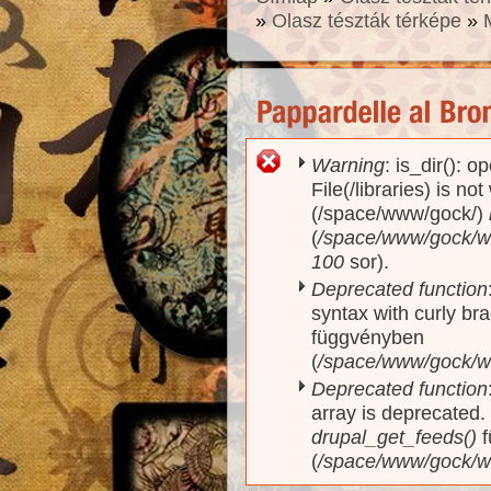
»
Olasz tészták térképe
»
Warning
: is_dir(): o
Hibaüzenet
File(/libraries) is no
(/space/www/gock/)
(
/space/www/gock/www
100
sor).
Deprecated function
syntax with curly br
függvényben
(
/space/www/gock/ww
Deprecated function
array is deprecated
drupal_get_feeds()
f
(
/space/www/gock/w