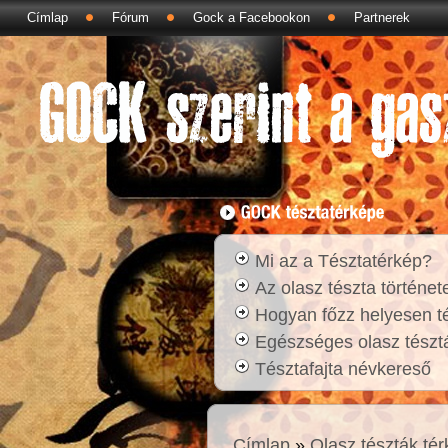
Címlap
Fórum
Gock a Facebookon
Partnerek
Mi az a Tésztatérkép?
Az olasz tészta történet
Hogyan főzz helyesen t
Egészséges olasz tésztá
Tésztafajta névkereső
Címlap
»
Olasz tészták té