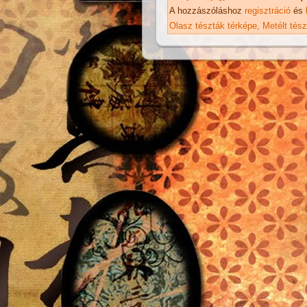
ka
A hozzászóláshoz
regisztráció
és
Olasz tészták térképe
Metélt tés