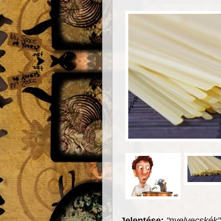
Jelentése:
"nyelvecskék"