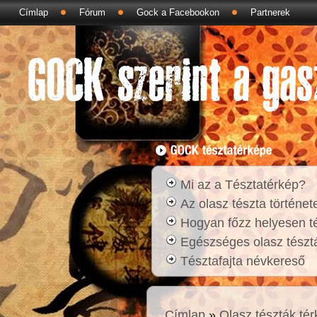
Címlap
Fórum
Gock a Facebookon
Partnerek
Mi az a Tésztatérkép?
Az olasz tészta történet
Hogyan főzz helyesen t
Egészséges olasz tésztá
Tésztafajta névkereső
Címlap
»
Olasz tészták té