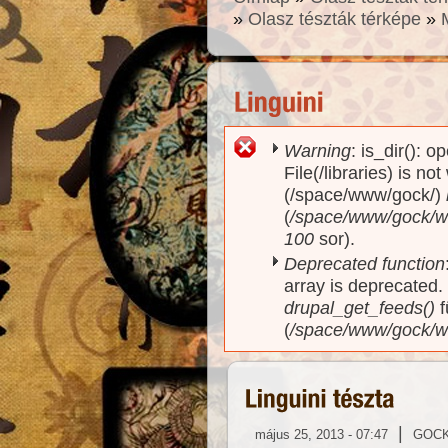
»
Olasz tészták térképe
»
Warning
: is_dir(): o
Hibaüzenet
File(/libraries) is no
(/space/www/gock/)
(
/space/www/gock/www
100
sor).
Deprecated function
array is deprecated
drupal_get_feeds()
f
(
/space/www/gock/w
|
május 25, 2013 - 07:47
GOC