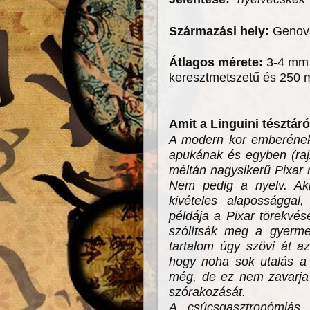
Származási hely:
Genova
Átlagos mérete:
3-4 mm s
keresztmetszetű és 250
Amit a Linguini tésztá
A modern kor emberének
apukának és egyben (rajz
méltán nagysikerű Pixar
Nem pedig a nyelv. Aki 
kivételes alapossággal
példája a Pixar törekvés
szólítsák meg a gyermek
tartalom úgy szövi át a
hogy noha sok utalás a
még, de ez nem zavarja a
szórakozását.
A csúcsgasztronómiás é