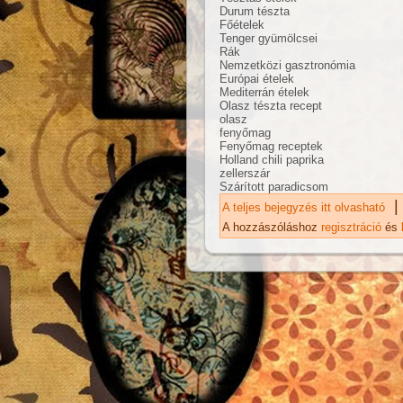
Durum tészta
Főételek
Tenger gyümölcsei
Rák
Nemzetközi gasztronómia
Európai ételek
Mediterrán ételek
Olasz tészta recept
olasz
fenyőmag
Fenyőmag receptek
Holland chili paprika
zellerszár
Szárított paradicsom
|
A teljes bejegyzés itt olvasható
Ki
ta
A hozzászóláshoz
regisztráció
és