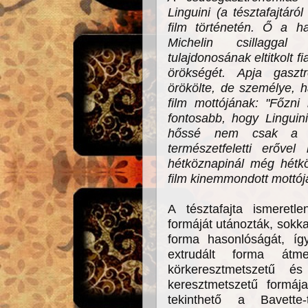
Linguini (a tésztafajtáról
film történetén. Ő a ha
Michelin csillaggal
tulajdonosának eltitkolt fi
örökségét. Apja gasz
örökölte, de személye, h
film mottójának: "Főzni
fontosabb, hogy Linguini
hőssé nem csak a sz
természetfeletti erőve
hétköznapinál még hétkö
film kinemmondott mottójá
A tésztafajta ismeretle
formáját utánozták, sokk
forma hasonlóságát, így
extrudált forma átme
körkeresztmetszetű é
keresztmetszetű formája
tekinthető a Bavette-t