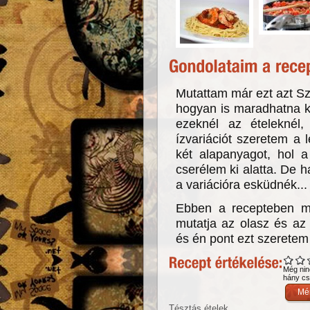
Mutattam már ezt azt Sz
hogyan is maradhatna ki
ezeknél az ételeknél,
ízvariációt szeretem a 
két alapanyagot, hol a 
cserélem ki alatta. De 
a variációra esküdnék...
Ebben a recepteben mi
mutatja az olasz és az
és én pont ezt szeretem
Még nin
hány csi
Tésztás ételek