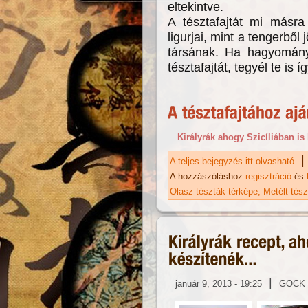
eltekintve.
A tésztafajtát mi másra 
ligurjai, mint a tengerbő
társának. Ha hagyományt
tésztafajtát, tegyél te is íg
Királyrák ahogy Szicíliában is 
|
A teljes bejegyzés itt olvasható
Li
A hozzászóláshoz
regisztráció
és
Olasz tészták térképe
Metélt tés
|
január 9, 2013 - 19:25
GOCK