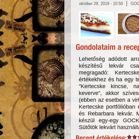
|
október 29, 2019 - 10:50
GO
Lehetőség adódott arra
készítésű lekvár cs
megragadó: Kertecs
értékekhez és ha egy t
"Kertecske kincse, n
keverve", akkor szíve
(ebben az esetben a virtu
Kertecske portfólióban 
és Rebarbara lekvár. M
készül egy-egy GOCK
Sütőtök lekvárt használt