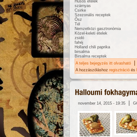
Húsos ételek
szárnyas
Csirke
Szezonális receptek
Ősz
Tél
Nemzetközi gasztronómia
Közel-keleti ételek
zsidó
fahéj
Holland chili paprika
birsalma
Birsalma receptek
|
A teljes bejegyzés itt olvasható
Bi
ka
A hozzászóláshoz
regisztráció
és
|
november 14, 2015 - 19:35
G