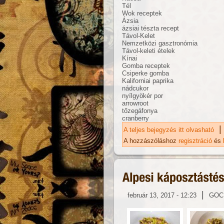
Tél
Wok receptek
Ázsia
ázsiai tészta recept
Távol-Kelet
Nemzetközi gasztronómia
Távol-keleti ételek
Kínai
Gomba receptek
Csiperke gomba
Kaliforniai paprika
nádcukor
nyílgyökér por
arrowroot
tőzegáfonya
cranberry
|
A teljes bejegyzés itt olvasható
Áf
ka
A hozzászóláshoz
regisztráció
és
|
február 13, 2017 - 12:23
GOC