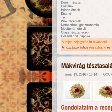
Durum tészta
Főételek
Húsos ételek
Disznó
Tél
Wok receptek
Nemzetközi gasztronómia
Mediterrán ételek
Olasz tészta recept
Holland chili paprika
|
A teljes bejegyzés itt olvasható
Má
ka
A hozzászóláshoz
regisztráció
és
|
január 13, 2016 - 16:14
GOC