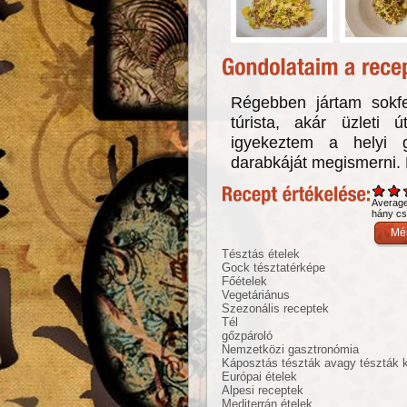
Régebben jártam sokfe
túrista, akár üzleti 
igyekeztem a helyi 
darabkáját megismerni. 
Averag
hány csi
Tésztás ételek
Gock tésztatérképe
Főételek
Vegetáriánus
Szezonális receptek
Tél
gőzpároló
Nemzetközi gasztronómia
Káposztás tészták avagy tészták 
Európai ételek
Alpesi receptek
Mediterrán ételek