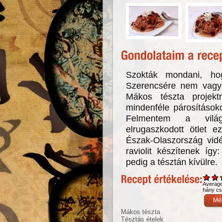
Szokták mondani, hog
Szerencsére nem vagyo
Mákos tészta projekt
mindenféle párosításoko
Felmentem a világh
elrugaszkodott ötlet e
Észak-Olaszország vidé
raviolit készítenek íg
pedig a tésztán kívülre.
Averag
hány csi
Mákos tészta
Tésztás ételek