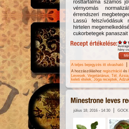
rosttartalma számos jó
vérnyomás normalizá
érrendszeri megbeteged
Lassú felszívódásuk m
hirtelen megemelkedését 
cukorbetegek panaszait 
Averag
hány csi
|
A teljes bejegyzés itt olvasható
Ad
A hozzászóláshoz
regisztráció
és
Levesek
Vegetáriánus
Tél
Ázsia
keleti ételek
Jóga receptek
Adzuk
|
július 18, 2016 - 14:30
GOCK