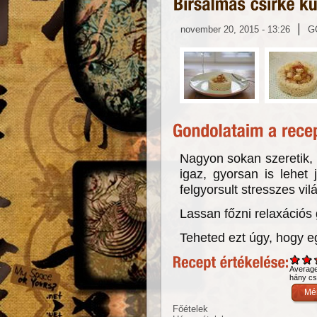
|
november 20, 2015 - 13:26
G
Nagyon sokan szeretik, 
igaz, gyorsan is lehet 
felgyorsult stresszes vi
Lassan főzni relaxációs 
Teheted ezt úgy, hogy 
Averag
hány csi
Főételek