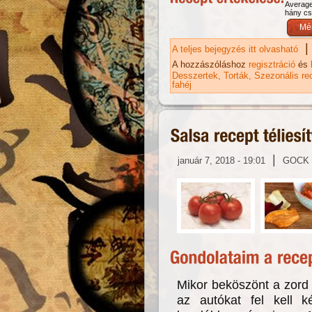
Averag
hány csi
|
A teljes bejegyzés itt olvasható
Na
di
A hozzászóláshoz
regisztráció
és
Desszertek
Torták
Szezonális re
fahéj
|
január 7, 2018 - 19:01
GOCK
Mikor beköszönt a zord (
az autókat fel kell k