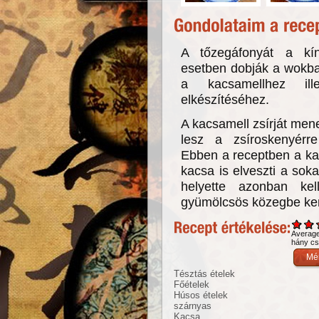
A tőzegáfonyát a kín
esetben dobják a wokba
a kacsamellhez ill
elkészítéséhez.
A kacsamell zsírját men
lesz a zsíroskenyérre
Ebben a receptben a ka
kacsa is elveszti a soka
helyette azonban ke
gyümölcsös közegbe ker
Averag
hány csi
Tésztás ételek
Főételek
Húsos ételek
szárnyas
Kacsa