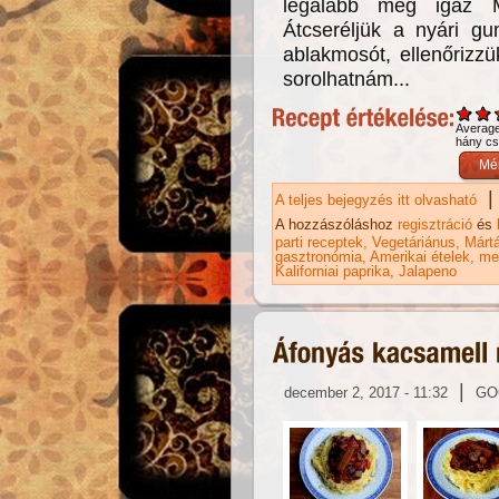
legalább még igaz M
Átcseréljük a nyári gum
ablakmosót, ellenőrizz
sorolhatnám...
Averag
hány csi
|
A teljes bejegyzés itt olvasható
Sa
A hozzászóláshoz
regisztráció
és
parti receptek
Vegetáriánus
Márt
gasztronómia
Amerikai ételek
me
Kaliforniai paprika
Jalapeno
|
december 2, 2017 - 11:32
GO