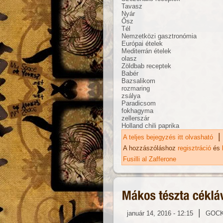
Tavasz
Nyár
Ősz
Tél
Nemzetközi gasztronómia
Európai ételek
Mediterrán ételek
olasz
Zöldbab receptek
Babér
Bazsalikom
rozmaring
zsálya
Paradicsom
fokhagyma
zellerszár
Holland chili paprika
|
A teljes bejegyzés itt olvasható
Mi
ka
A hozzászóláshoz
regisztráció
és
Fusilli al Zafferone
|
január 14, 2016 - 12:15
GOC