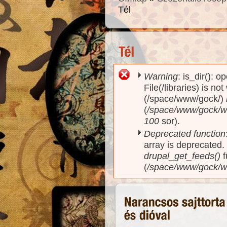
Tél
Warning
: is_dir(): o
Hibaüzenet
File(/libraries) is no
(/space/www/gock/)
(
/space/www/gock/www
100
sor).
Deprecated function
array is deprecated
drupal_get_feeds()
f
(
/space/www/gock/w