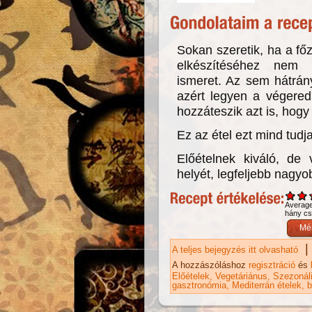
Sokan szeretik, ha a fő
elkészítéséhez nem 
ismeret. Az sem hátrán
azért legyen a végere
hozzáteszik azt is, hogy
Ez az étel ezt mind tudja
Előételnek kiváló, de
helyét, legfeljebb nagy
Averag
hány csi
|
A teljes bejegyzés itt olvasható
Ha
ka
A hozzászóláshoz
regisztráció
és
Előételek
Vegetáriánus
Szezonáli
gasztronómia
Mediterrán ételek
b