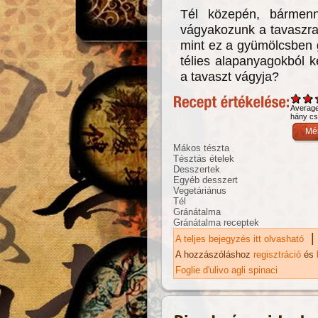
Tél közepén, bármenn
vágyakozunk a tavaszra.
mint ez a gyümölcsben 
télies alapanyagokból 
a tavaszt vágyja?
Averag
hány csi
Mákos tészta
Tésztás ételek
Desszertek
Egyéb desszert
Vegetáriánus
Tél
Gránátalma
Gránátalma receptek
|
A teljes bejegyzés itt olvasható
Má
ka
A hozzászóláshoz
regisztráció
és
Foglie d'ulivo agli spinaci