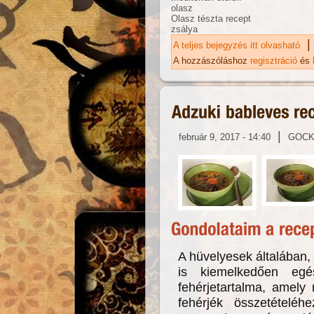
olasz
Olasz tészta recept
zsálya
|
A teljes bejegyzés itt olvasható
Al
ka
A hozzászóláshoz
regisztráció
és
|
február 9, 2017 - 14:40
GOC
A hüvelyesek általában,
is kiemelkedően eg
fehérjetartalma, amely 
fehérjék összetételéh