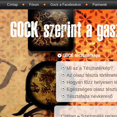
Címlap
Fórum
Gock a Facebookon
Partnerek
Mi az a Tésztatérkép?
Az olasz tészta történet
Hogyan főzz helyesen t
Egészséges olasz tésztá
Tésztafajta névkereső
Címlap
»
Szezonális recep