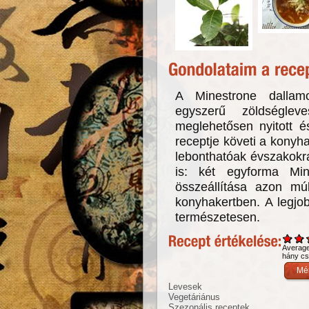
A Minestrone dallam
egyszerű zöldségle
meglehetősen nyitott é
receptje követi a konyha
lebonthatóak évszakokr
is: két egyforma Mi
összeállítása azon mú
konyhakertben. A legjo
természetesen.
Averag
hány csi
Levesek
Vegetáriánus
Szezonális receptek