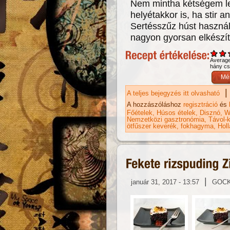
Nem mintha kétségem let
helyétakkor is, ha stir a
Sertésszűz húst haszná
nagyon gyorsan elkészíth
Averag
hány csi
|
A teljes bejegyzés itt olvasható
Se
el
A hozzászóláshoz
regisztráció
és
Főételek
Húsos ételek
Disznó
W
Nemzetközi gasztronómia
Távol-k
ötfűszer keverék
fokhagyma
Holl
|
január 31, 2017 - 13:57
GOC