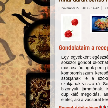
|
november 27, 2017 - 14:42
G
Egy egyébként egészsé
sokszor gondot okozhat
más családtagok pedig i
kompromisszum kereső
szokjanak le a szok
szokjanak vissza rá. S
bizonyult járhatónak. 
duplikáló megoldás. a
életét, aki a vacsorát kés