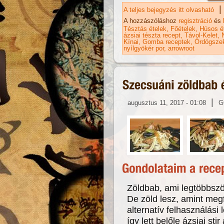
|
A teljes bejegyzés itt olvasható
Ma
és
A hozzászóláshoz
regisztráció
és
Tésztás ételek
Főételek
Húsos é
ázsiai tészta recept
Távol-Kelet
Kínai
Gomba receptek
Ördögsze
nyílgyökér por
arrowroot
|
augusztus 11, 2017 - 01:08
G
Zöldbab, ami legtöbbször
De zöld lesz, amint meg
alternatív felhasználási
így lett belőle ázsiai st