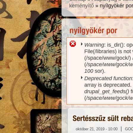
keményítő
» nyílgyökér po
Warning
: is_dir(): o
Hibaüzenet
File(/libraries) is no
(/space/www/gock/)
(
/space/www/gock/www
100
sor).
Deprecated function
array is deprecated
drupal_get_feeds()
f
(
/space/www/gock/w
|
október 21, 2019 - 10:00
GO