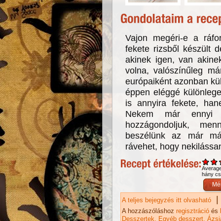
Vajon megéri-e a ráfor
fekete rizsből készült 
akinek igen, van akine
volna, valószínűleg m
európaiként azonban kül
éppen eléggé különlege
is annyira fekete, ha
Nekem már ennyi 
hozzágondoljuk, men
beszélünk az már más
rávehet, hogy nekilássa
Averag
hány csi
|
A teljes bejegyzés itt olvasható
Fe
ta
A hozzászóláshoz
regisztráció
és
Desszertek
Egyéb desszert
Ázsi