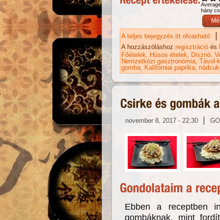
Averag
hány csi
|
A teljes bejegyzés itt olvasható
Kí
ta
A hozzászóláshoz
regisztráció
és
Főételek
Húsos ételek
Disznó
V
Nemzetközi gasztronómia
Távol-k
gomba
Kaliforniai paprika
nádcuk
|
november 8, 2017 - 22:30
GO
Ebben a receptben in
gombáknak, mint fordí