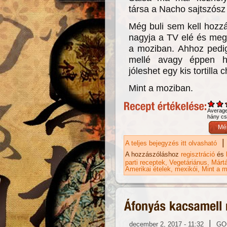
társa a Nacho sajtszósz l
Még buli sem kell hozzá
nagyja a TV elé és meg 
a moziban. Ahhoz pedig
mellé avagy éppen he
jóleshet egy kis tortilla
Mint a moziban.
Averag
hány csi
|
A teljes bejegyzés itt olvasható
Na
A hozzászóláshoz
regisztráció
és
parti receptek
Vegetáriánus
Márt
Amerikai ételek
mexikói
Mint a m
|
december 2, 2017 - 11:32
GO