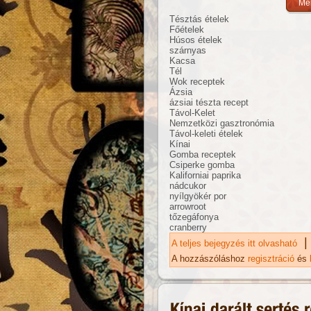
Tésztás ételek
Főételek
Húsos ételek
szárnyas
Kacsa
Tél
Wok receptek
Ázsia
ázsiai tészta recept
Távol-Kelet
Nemzetközi gasztronómia
Távol-keleti ételek
Kínai
Gomba receptek
Csiperke gomba
Kaliforniai paprika
nádcukor
nyílgyökér por
arrowroot
tőzegáfonya
cranberry
|
A teljes bejegyzés itt olvasható
Áf
ka
A hozzászóláshoz
regisztráció
és