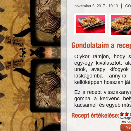
|
november 6, 2017 - 10:13
GO
Olykor rámjön, hogy s
egy-egy kiválasztott a
unok, avagy kifogyok
laskagomba annyira
kellőképpen hosszan játs
Ez a recept visszakany
gomba a kedvenc hely
kacsamell és egyéb más
Averag
hány csi