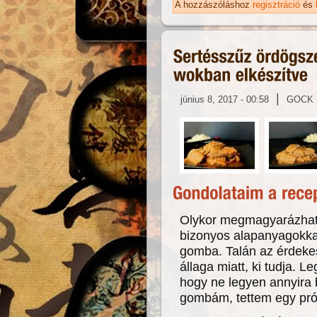
A hozzászóláshoz
regisztráció
és
|
június 8, 2017 - 00:58
GOCK
Olykor megmagyarázhata
bizonyos alapanyagokka
gomba. Talán az érdekes
állaga miatt, ki tudja. L
hogy ne legyen annyira
gombám, tettem egy pró