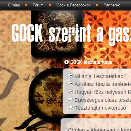
Címlap
Fórum
Gock a Facebookon
Partnerek
Mi az a Tésztatérkép?
Az olasz tészta történet
Hogyan főzz helyesen t
Egészséges olasz tésztá
Tésztafajta névkereső
Címlap
»
Alapanyag
»
kem