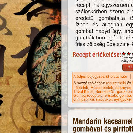
recept, ha egyszerűen c
széleskörben szerte a 
eredetű gombafajta tö
ízben és állagban eg
gombát hagyd úgy, ahog
gombák homogén fehérsé
friss zöldség üde színe 
Averag
hány csi
|
A teljes bejegyzés itt olvasható
Cs
ka
A hozzászóláshoz
regisztráció
és
Főételek
Húsos ételek
szárnyas
Távol-Kelet
Nemzetközi gasztron
Gomba receptek
Shiitake gomba
chili paprika
nádcukor
nyílgyökér 