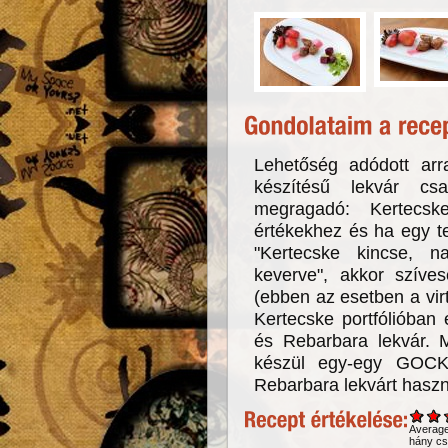
Lehetőség adódott arra
készítésű lekvár cs
megragadó: Kertecs
értékekhez és ha egy t
"Kertecske kincse, n
keverve", akkor szíve
(ebben az esetben a virtu
Kertecske portfólióban 
és Rebarbara lekvár. M
készül egy-egy GOCK
Rebarbara lekvárt haszn
Averag
hány csi