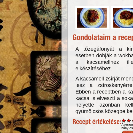
A tőzegáfonyát a kín
esetben dobják a wokba
a kacsamellhez ill
elkészítéséhez.
A kacsamell zsírját men
lesz a zsíroskenyérre
Ebben a receptben a ka
kacsa is elveszti a soka
helyette azonban ke
gyümölcsös közegbe ker
Averag
hány csi