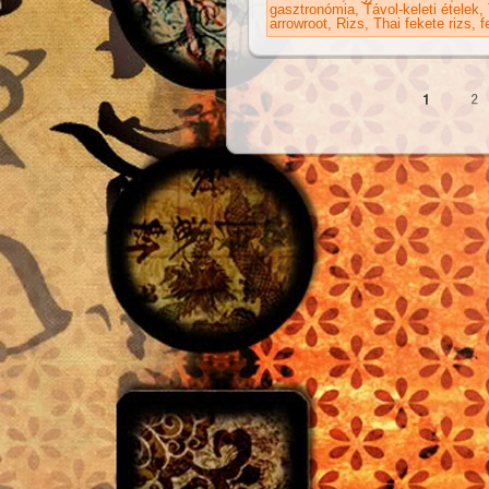
gasztronómia
Távol-keleti ételek
arrowroot
Rizs
Thai fekete rizs
f
Oldalak