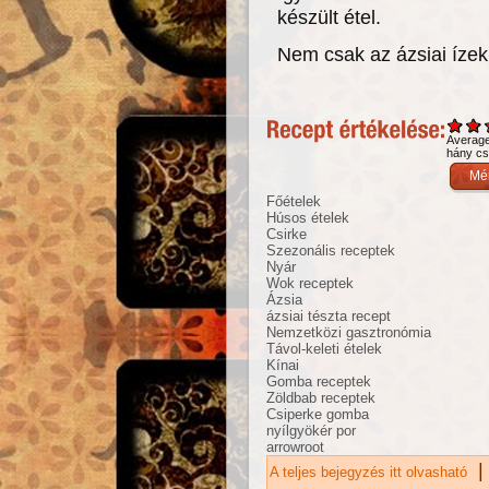
készült étel.
Nem csak az ázsiai ízek
Averag
hány csi
Főételek
Húsos ételek
Csirke
Szezonális receptek
Nyár
Wok receptek
Ázsia
ázsiai tészta recept
Nemzetközi gasztronómia
Távol-keleti ételek
Kínai
Gomba receptek
Zöldbab receptek
Csiperke gomba
nyílgyökér por
arrowroot
|
A teljes bejegyzés itt olvasható
Sz
ta