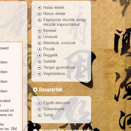
Halas ételek
Húsos ételek
Káposztás tészták avagy
tészták káposztákkal
Köretek
Levesek
Mártások, szószok
llowed
Pizzák
Reggelik
Saláták
yben
Tenger gyümölcsei
yben
Vegetáriánus
yben
yben
recated
Egyéb desszert
.
Sütemények
essed on
enu.inc
Torták
the
n.inc
394