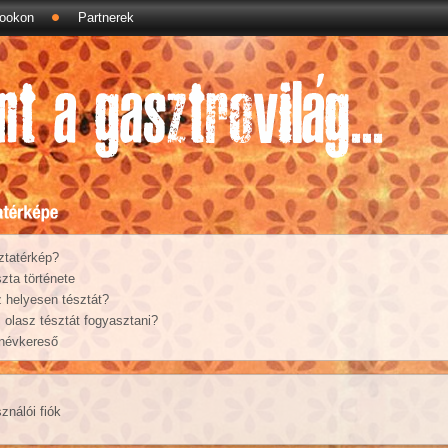
ookon
Partnerek
ztatérkép?
zta története
 helyesen tésztát?
olasz tésztát fogyasztani?
 névkereső
ználói fiók