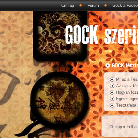
Címlap
Fórum
Gock a Faceb
Mi az a Tés
Az olasz tés
Hogyan főzz
Egészséges 
Tésztafajta
Címlap
»
Felhas