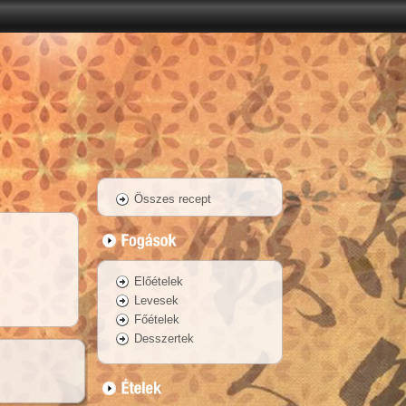
Összes recept
Előételek
Levesek
Főételek
Desszertek