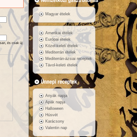
Magyar ételek
Amerikai ételek
Európai ételek
san, és csak új
Közel-keleti ételek
Mediterrán ételek
Mediterrán-ázsiai receptek
Távol-keleti ételek
Anyák napja
Apák napja
Halloween
Húsvét
Karácsony
Valentin nap