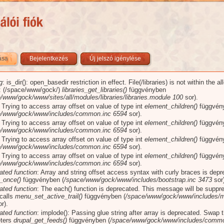
zása
(aktív fül)
Bejelentkezés
Új jelszó igénylése
g
: is_dir(): open_basedir restriction in effect. File(/libraries) is not within the a
üzenet
): (/space/www/gock/)
libraries_get_libraries()
függvényben
/www/gock/www/sites/all/modules/libraries/libraries.module
100
sor).
: Trying to access array offset on value of type int
element_children()
függvén
e/www/gock/www/includes/common.inc
6594
sor).
: Trying to access array offset on value of type int
element_children()
függvén
e/www/gock/www/includes/common.inc
6594
sor).
: Trying to access array offset on value of type int
element_children()
függvén
e/www/gock/www/includes/common.inc
6594
sor).
: Trying to access array offset on value of type int
element_children()
függvén
e/www/gock/www/includes/common.inc
6594
sor).
ated function
: Array and string offset access syntax with curly braces is dep
_once()
függvényben (
/space/www/gock/www/includes/bootstrap.inc
3473
sor)
ated function
: The each() function is deprecated. This message will be suppr
 calls
menu_set_active_trail()
függvényben (
/space/www/gock/www/includes/m
r).
ated function
: implode(): Passing glue string after array is deprecated. Swap 
ters
drupal_get_feeds()
függvényben (
/space/www/gock/www/includes/commo