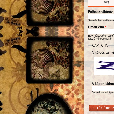
sor).
Felhasználónév
Szóköz használata me
Email cím
*
Egy működő email cím
jelszó kérése során,
CAPTCHA
A kérdés azt vi
A képen látha
Be kell írni a kép