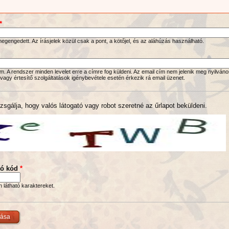
*
gengedett. Az írásjelek közül csak a pont, a kötőjel, és az aláhúzás használható.
. A rendszer minden levelet erre a címre fog küldeni. Az email cím nem jelenik meg nyilváno
 vagy értesítő szolgáltatások igénybevétele esetén érkezik rá email üzenet.
zsgálja, hogy valós látogató vagy robot szeretné az űrlapot beküldeni.
tó kód
*
en látható karaktereket.