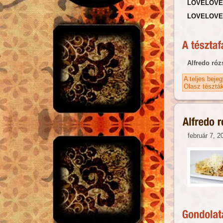
LOVELOVE
LOVELOVE
Alfredo róz
A teljes beje
Olasz tésztá
február 7, 2