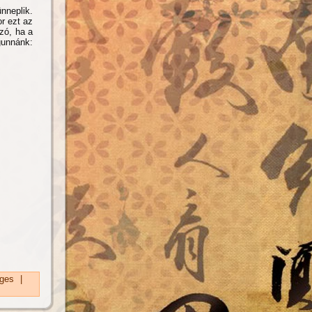
neplik.
r ezt az
zó, ha a
gunnánk:
ges
|