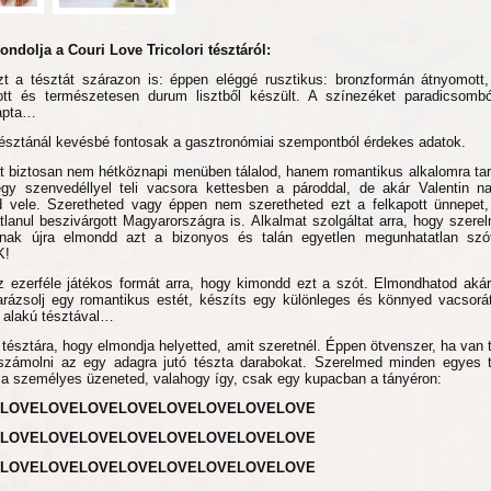
ndolja a Couri Love Tricolori tésztáról:
t a tésztát szárazon is: éppen eléggé rusztikus: bronzformán átnyomott
tott és természetesen durum lisztből készült. A színezéket paradicsomból
kapta…
tésztánál kevésbé fontosak a gasztronómiai szempontból érdekes adatok.
át biztosan nem hétköznapi menüben tálalod, hanem romantikus alkalomra tar
gy szenvedéllyel teli vacsora kettesben a pároddal, de akár Valentin na
 vele. Szeretheted vagy éppen nem szeretheted ezt a felkapott ünnepet
atlanul beszivárgott Magyarországra is. Alkalmat szolgáltat arra, hogy szere
ának újra elmondd azt a bizonyos és talán egyetlen megunhatatlan szó
K!
z ezerféle játékos formát arra, hogy kimondd ezt a szót. Elmondhatod aká
Varázsolj egy romantikus estét, készíts egy különleges és könnyed vacsorát
v alakú tésztával…
tésztára, hogy elmondja helyetted, amit szeretnél. Éppen ötvenszer, ha van 
számolni az egy adagra jutó tészta darabokat. Szerelmed minden egyes t
a a személyes üzeneted, valahogy így, csak egy kupacban a tányéron:
LOVELOVELOVELOVELOVELOVELOVELOVE
LOVELOVELOVELOVELOVELOVELOVELOVE
LOVELOVELOVELOVELOVELOVELOVELOVE