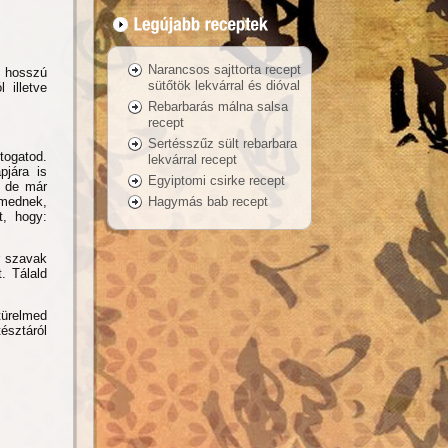
Narancsos sajttorta recept
, hosszú
sütőtök lekvárral és dióval
 illetve
Rebarbarás málna salsa
recept
Sertésszűz sült rebarbara
togatod.
lekvárral recept
pjára is
Egyiptomi csirke recept
, de már
Hagymás bab recept
lmednek,
t, hogy:
r szavak
. Tálald
türelmed
észtáról