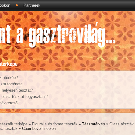
ookon
Partnerek
ztatérkép?
zta története
 helyesen tésztát?
olasz tésztát fogyasztani?
 névkereső
tészták térképe
»
Figurális és forma tészták
» Tésztatérkép »
Olasz tészták
rma tészták
» Cuori Love Tricolori