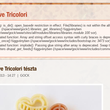
g
: is_dir(): open_basedir restriction in effect. File(/libraries) is not within the a
üzenet
): (/space/www/gock/)
libraries_get_libraries()
függvényben
/www/gock/www/sites/all/modules/libraries/libraries.module
100
sor).
ated function
: Array and string offset access syntax with curly braces is dep
_once()
függvényben (
/space/www/gock/www/includes/bootstrap.inc
3473
sor)
ated function
: implode(): Passing glue string after array is deprecated. Swap 
ters
drupal_get_feeds()
függvényben (
/space/www/gock/www/includes/commo
013 - 14:27
|
GOCK