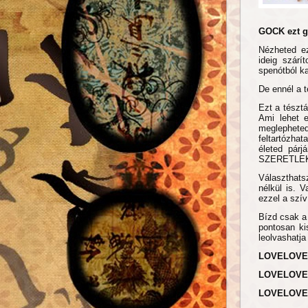
GOCK ezt go
Nézheted ez
ideig szárí
spenótból 
De ennél a 
Ezt a tészt
Ami lehet e
meglepheted
feltartózhat
életed párj
SZERETLE
Választhats
nélkül is. 
ezzel a szí
Bízd csak a 
pontosan ki
leolvashatj
LOVELOVE
LOVELOVE
LOVELOVE