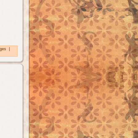
ges
|