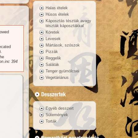
Halas ételek
Húsos ételek
Káposztás tészták avagy
tészták káposztákkal
llowed
Köretek
Levesek
Mártások, szószok
recated
.
Pizzák
the
Reggelik
n.inc
394
Saláták
Tenger gyümölcsei
Vegetáriánus
Egyéb desszert
Sütemények
Torták