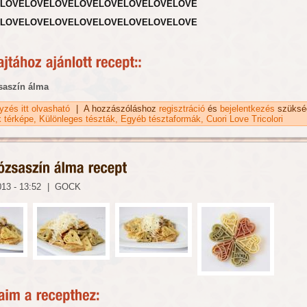
LOVELOVELOVELOVELOVELOVELOVELOVE
LOVELOVELOVELOVELOVELOVELOVELOVE
saszín álma
gyzés itt olvasható
Cuori Love Tricolori tészta tartalommal kapcsolatosan
|
A hozzászóláshoz
regisztráció
és
bejelentkezés
szüksé
k térképe
Különleges tészták
Egyéb tésztaformák
Cuori Love Tricolori
013 - 13:52
|
GOCK