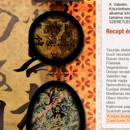
A Valentin
Köszöntheted
alkalmat kih
tartalma ne
SZERETLE
Tésztás étele
Gock tésztat
Durum tészta
Főételek
Vegetáriánus
Ünnepi recept
Valentin nap
Anyák napja
Nemzetközi g
Európai étele
Mediterrán ét
Olasz tészta 
olasz
Kaliforniai pap
Szárított par
A teljes beje
Cuori Love Tri