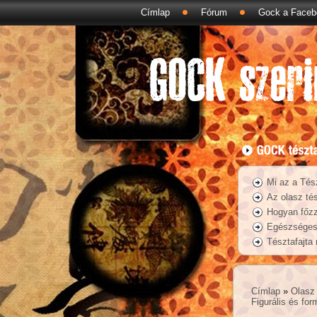
Címlap
Fórum
Gock a Faceb
Mi az a Tés
Az olasz tés
Hogyan főzz
Egészséges 
Tésztafajta
Címlap
»
Olasz 
Figurális és fo