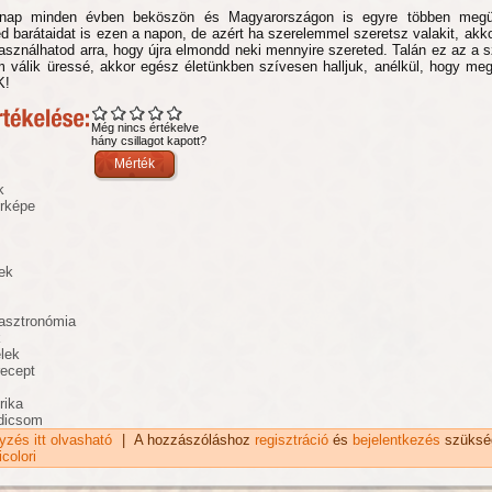
 nap minden évben beköszön és Magyarországon is egyre többen megün
 barátaidat is ezen a napon, de azért ha szerelemmel szeretsz valakit, akko
asználhatod arra, hogy újra elmondd neki mennyire szereted. Talán ez az a s
m válik üressé, akkor egész életünkben szívesen halljuk, anélkül, hogy me
K!
Még nincs értékelve
hány csillagot kapott?
k
érképe
ek
asztronómia
k
elek
recept
rika
adicsom
gyzés itt olvasható
Alfredo rózsaszín álma recept tartalommal kapcsolatosan
|
A hozzászóláshoz
regisztráció
és
bejelentkezés
szüksé
colori