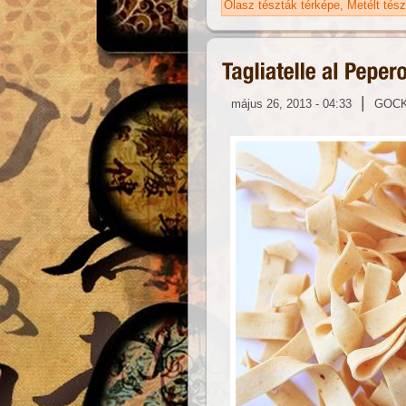
Olasz tészták térképe
Metélt tés
|
május 26, 2013 - 04:33
GOC