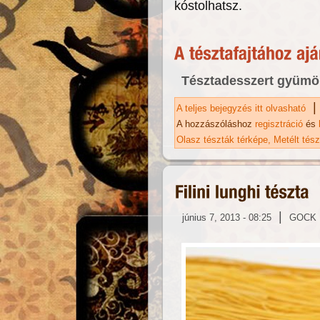
kóstolhatsz.
Tésztadesszert gyümö
|
A teljes bejegyzés itt olvasható
Ta
ka
A hozzászóláshoz
regisztráció
és
Olasz tészták térképe
Metélt tés
|
június 7, 2013 - 08:25
GOCK