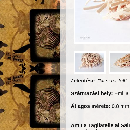
Jelentése:
"kicsi metélt"
Származási hely:
Emili
Átlagos mérete:
0.8 mm 
Amit a Tagliatelle al S