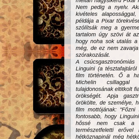
méltán nagysikerű Pixar
Nem pedig a nyelv. Aki 
kivételes alapossággal
példája a Pixar törekvés
szólítsák meg a gyermek
tartalom úgy szövi át a
hogy noha sok utalás a
még, de ez nem zavarja a
szórakozását.
A csúcsgasztronómiás é
Linguini (a tésztafajtáról
film történetén. Ő a ha
Michelin csillaggal
tulajdonosának eltitkolt fi
örökségét. Apja gasz
örökölte, de személye, h
film mottójának: "Főzni
fontosabb, hogy Linguini
hőssé nem csak a sz
természetfeletti erőve
hétköznapinál még hétkö