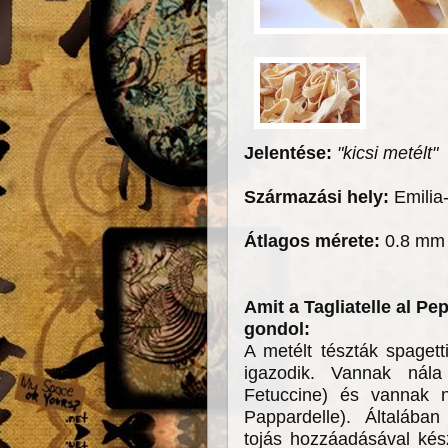
Jelentése:
"kicsi metélt"
Származási hely:
Emili
Átlagos mérete:
0.8 mm 
Amit a Tagliatelle al P
gondol:
A metélt tészták spagett
igazodik. Vannak nál
Fetuccine) és vannak n
Pappardelle). Általáb
tojás hozzáadásával kész