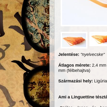
Jelentése:
"nyelvecske"
Átlagos mérete:
2,4 mm 
mm (félbehajtva)
Származási hely:
Ligúria
Ami a Linguettine tésztá