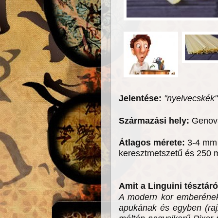
Jelentése:
"nyelvecskék"
Származási hely:
Genova
Átlagos mérete:
3-4 mm s
keresztmetszetű és 250
Amit a Linguini tésztá
A modern kor emberének
apukának és egyben (rajz