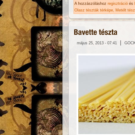
A hozzászóláshoz
regisztráció
és
Olasz tészták térképe
Metélt tés
|
május 25, 2013 - 07:41
GOC