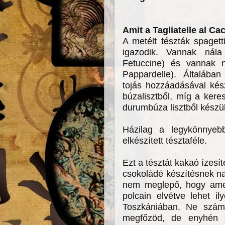
Amit a Tagliatelle al C
A metélt tészták spagett
igazodik. Vannak nál
Fetuccine) és vannak n
Pappardelle). Általáb
tojás hozzáadásával kész
búzalisztből, míg a ker
durumbúza lisztből kész
Házilag a legykönnye
elkészített tésztaféle.
Ezt a tésztát kakaó ízesí
csokoládé készítésnek n
nem meglepő, hogy ame
polcain elvétve lehet ily
Toszkániában. Ne számí
megfőzöd, de enyhén é