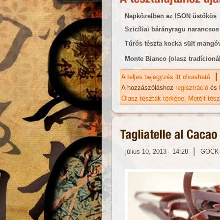
Napközelben az ISON üstökös
Szicíliai bárányragu narancsos
Túrós tészta kocka sült mangó
Monte Bianco (olasz tradícioná
|
A teljes bejegyzés itt olvasható
Li
ka
A hozzászóláshoz
regisztráció
és
Olasz tészták térképe
Metélt tés
|
július 10, 2013 - 14:28
GOCK