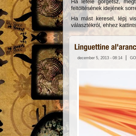
Ha lefelé görgetsz, megt
feltöltésének idejének sor
Ha mást keresel, lépj vi
választékról, ehhez kattint
|
december 5, 2013 - 08:14
GO