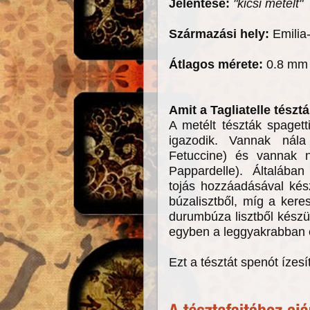
Jelentése:
"kicsi metélt"
Származási hely:
Emili
Átlagos mérete:
0.8 mm 
Amit a Tagliatelle tész
A metélt tészták spagett
igazodik. Vannak nál
Fetuccine) és vannak n
Pappardelle). Általáb
tojás hozzáadásával kész
búzalisztből, míg a ker
durumbúza lisztből kész
egyben a leggyakrabban el
Ezt a tésztát spenót ízesí