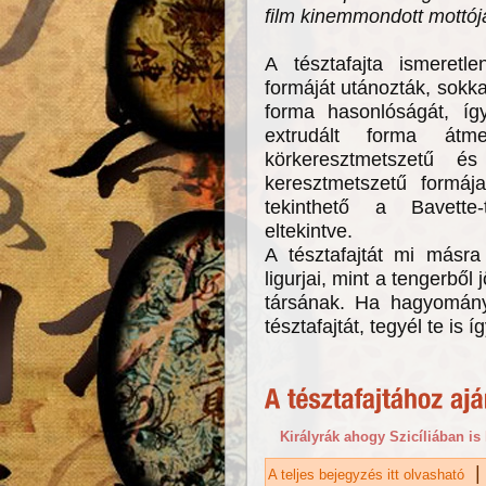
film kinemmondott mottójá
A tésztafajta ismeretle
formáját utánozták, sokk
forma hasonlóságát, így
extrudált forma átme
körkeresztmetszetű é
keresztmetszetű formája
tekinthető a Bavette-t
eltekintve.
A tésztafajtát mi másra 
ligurjai, mint a tengerbő
társának. Ha hagyományt
tésztafajtát, tegyél te is íg
Királyrák ahogy Szicíliában is 
|
A teljes bejegyzés itt olvasható
Li