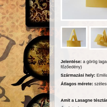
Jelentése:
a görög laga
főzőedény)
Származási hely:
Emil
Átlagos mérete:
széles
Amit a Lasagne tészt