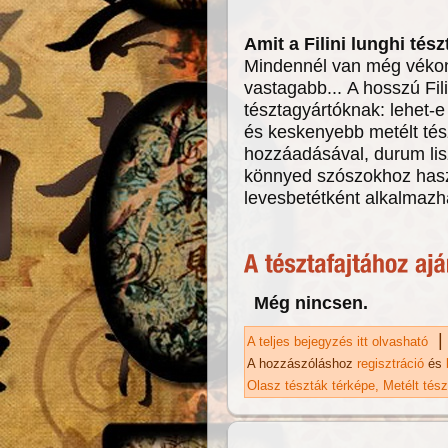
Amit a Filini lunghi té
Mindennél van még véko
vastagabb... A hosszú Fili
tésztagyártóknak: lehet-
és keskenyebb metélt tész
hozzáadásával, durum lisz
könnyed szószokhoz hasz
levesbetétként alkalmazh
Még nincsen.
|
A teljes bejegyzés itt olvasható
Fi
A hozzászóláshoz
regisztráció
és
Olasz tészták térképe
Metélt tés