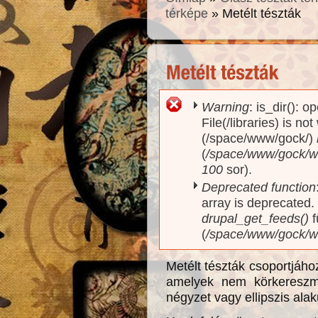
térképe
» Metélt tészták
Warning
: is_dir(): o
Hibaüzenet
File(/libraries) is no
(/space/www/gock/)
(
/space/www/gock/www
100
sor).
Deprecated function
array is deprecated
drupal_get_feeds()
f
(
/space/www/gock/w
Metélt tészták csoportjáho
amelyek nem körkereszme
négyzet vagy ellipszis ala