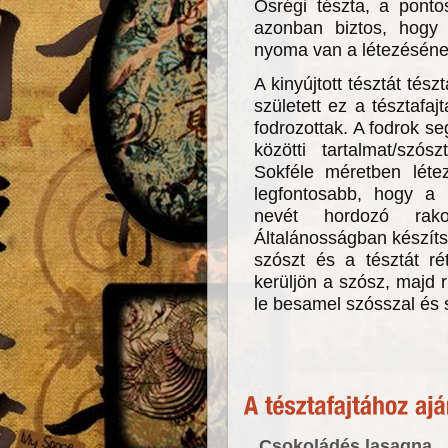
Ősrégi tészta, a pont
azonban biztos, hogy 
nyoma van a létezésén
A kinyújtott tésztát tés
született ez a tésztafa
fodrozottak. A fodrok s
közötti tartalmat/szó
Sokféle méretben léte
legfontosabb, hogy a
nevét hordozó rakot
Általánosságban készít
szószt és a tésztát ré
kerüljön a szósz, majd r
le besamel szósszal és
Csokoládés lasagna