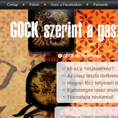
Címlap
Fórum
Gock a Facebookon
Partnerek
Mi az a Tésztatérkép?
Az olasz tészta történet
Hogyan főzz helyesen t
Egészséges olasz tésztá
Tésztafajta névkereső
Címlap
»
Olasz tészták té