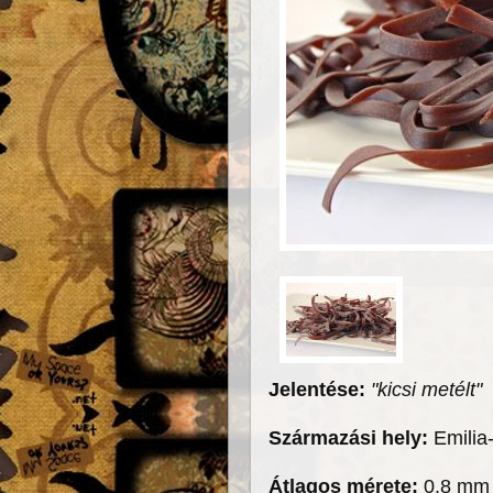
Jelentése:
"kicsi metélt"
Származási hely:
Emili
Átlagos mérete:
0.8 mm 