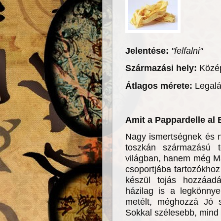
Jelentése:
"felfalni"
Származási hely:
Közép
Átlagos mérete:
Legalá
Amit a Pappardelle al
Nagy ismertségnek és n
toszkán származású t
világban, hanem még Ma
csoportjába tartozókhoz
készül tojás hozzáadá
házilag is a legkönnye
metélt, méghozzá Jó s
Sokkal szélesebb, mind k