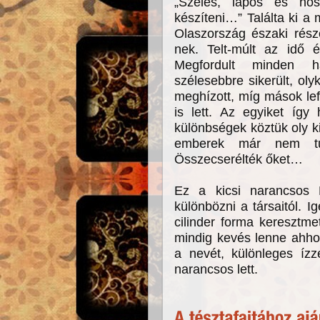
„Széles, lapos és ho
készíteni…” Találta ki a 
Olaszország északi rész
nek. Telt-múlt az idő 
Megfordult minden h
szélesebbre sikerült, o
meghízott, míg mások le
is lett. Az egyiket íg
különbségek köztük oly ki
emberek már nem tu
Összecserélték őket…
Ez a kicsi narancsos L
különbözni a társaitól. 
cilinder forma keresztm
mindig kevés lenne ahh
a nevét, különleges ízz
narancsos lett.