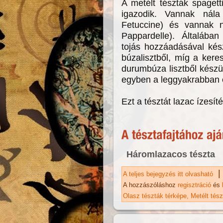
A metélt tészták spagett
igazodik. Vannak nál
Fetuccine) és vannak n
Pappardelle). Általáb
tojás hozzáadásával kész
búzalisztből, míg a ker
durumbúza lisztből kész
egyben a leggyakrabban el
Ezt a tésztát lazac ízesíté
Háromlazacos tészta
|
A teljes bejegyzés itt olvasható
Ta
ka
A hozzászóláshoz
regisztráció
és
Olasz tészták térképe
Metélt tés