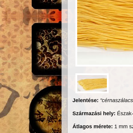
Jelentése:
"cérnaszálacs
Származási hely:
Észak
Átlagos mérete:
1 mm sz