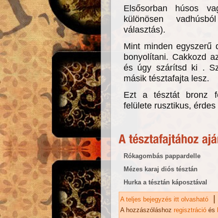
Elsősorban húsos va
különösen vadhúsbó
választás).
Mint minden egyszerű d
bonyolítani. Cakkozd a
és úgy szárítsd ki . 
másik tésztafajta lesz.
Ezt a tésztát bronz f
felülete rusztikus, érdes 
Rókagombás pappardelle
Mézes karaj diós tésztán
Hurka a tésztán káposztával
|
A teljes bejegyzés itt olvasható
Pa
ka
A hozzászóláshoz
regisztráció
és