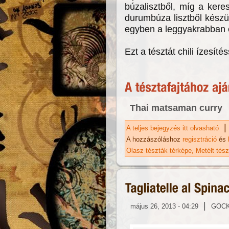
búzalisztből, míg a ker
durumbúza lisztből kész
egyben a leggyakrabban el
Ezt a tésztát chili ízesítés
Thai matsaman curry
|
A teljes bejegyzés itt olvasható
Ta
ka
A hozzászóláshoz
regisztráció
és
Olasz tészták térképe
Metélt tés
|
május 26, 2013 - 04:29
GOC