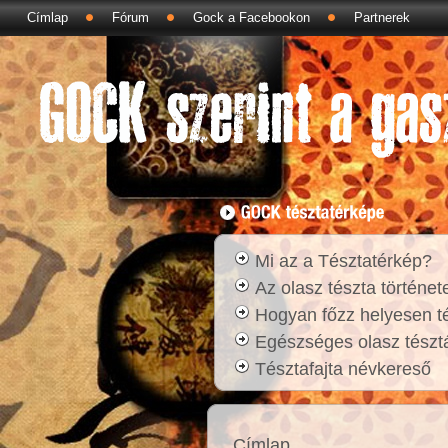
Címlap
Fórum
Gock a Facebookon
Partnerek
Mi az a Tésztatérkép?
Az olasz tészta történet
Hogyan főzz helyesen t
Egészséges olasz tésztá
Tésztafajta névkereső
Címlap