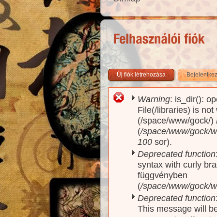
Új fiók létrehozása
Bejelentke
Warning
: is_dir(): o
Hibaüzenet
File(/libraries) is no
(/space/www/gock/)
(
/space/www/gock/www
100
sor).
Deprecated function
syntax with curly br
függvényben
(
/space/www/gock/ww
Deprecated function
This message will be