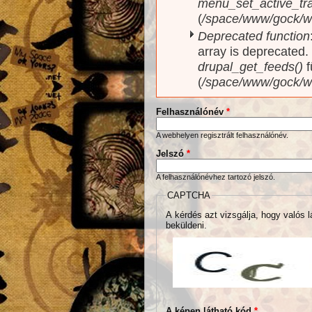
menu_set_active_trai
(
/space/www/gock/w
Deprecated function
array is deprecated
drupal_get_feeds()
f
(
/space/www/gock/w
Felhasználónév
*
A webhelyen regisztrált felhasználónév.
Jelszó
*
A felhasználónévhez tartozó jelszó.
CAPTCHA
A kérdés azt vizsgálja, hogy valós l
beküldeni.
A képen látható kód
*