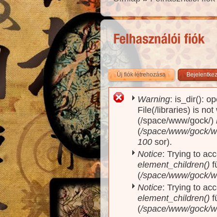
Új fiók létrehozása
(aktív fül)
Bejelentke
Warning
: is_dir(): o
Hibaüzenet
File(/libraries) is no
(/space/www/gock/)
(
/space/www/gock/www
100
sor).
Notice
: Trying to acc
element_children()
f
(
/space/www/gock/w
Notice
: Trying to acc
element_children()
f
(
/space/www/gock/w