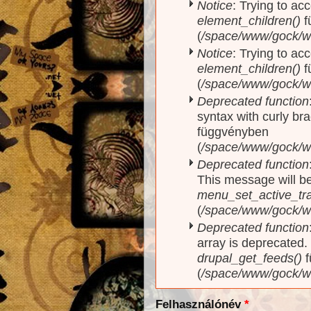
Notice
: Trying to acc
element_children()
f
(
/space/www/gock/w
Notice
: Trying to acc
element_children()
f
(
/space/www/gock/w
Deprecated function
syntax with curly br
függvényben
(
/space/www/gock/ww
Deprecated function
This message will be
menu_set_active_trai
(
/space/www/gock/w
Deprecated function
array is deprecated
drupal_get_feeds()
f
(
/space/www/gock/w
Felhasználónév
*