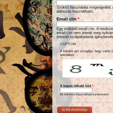
Szóköz használata megengedett. Az
aláhúzás használható.
Email cím
*
Egy működő email cím. A rendszer 
email cím nem jelenik meg nyilván
értesítő szolgáltatások igénybevét
CAPTCHA
A kérdés azt vizsgálja, hogy valós l
beküldeni.
A képen látható kód
*
Be kell írni a képen látható karaktereket.