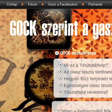
Címlap
Fórum
Gock a Facebookon
Partnerek
Mi az a Tésztatérkép?
Az olasz tészta történet
Hogyan főzz helyesen t
Egészséges olasz tésztá
Tésztafajta névkereső
Címlap
»
Felhasználói fiók