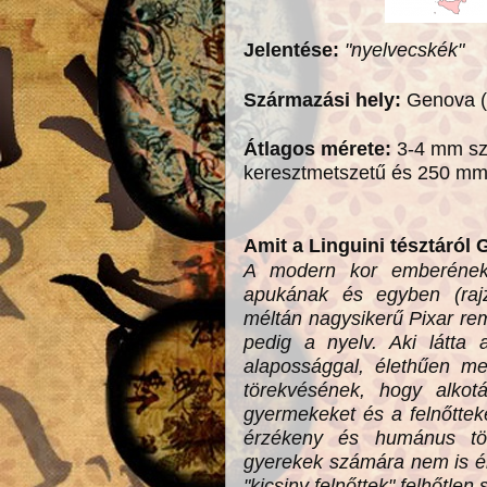
Jelentése:
"nyelvecskék"
Származási hely:
Genova (
Átlagos mérete:
3-4 mm szé
keresztmetszetű és 250 m
Amit a Linguini tésztáról
A modern kor emberének
apukának és egyben (rajz)
méltán nagysikerű Pixar r
pedig a nyelv. Aki látta 
alapossággal,
élethűen
me
törekvésének, hogy alkot
gyermekeket és a felnőtteke
érzékeny és humánus tö
gyerekek számára nem is é
"kicsiny felnőttek" felhőtlen