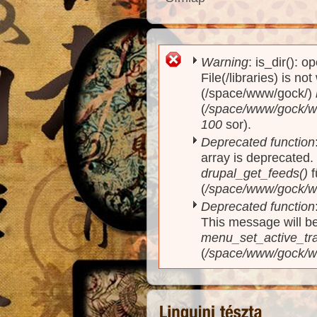
Warning
: is_dir(): o
Hibaüzenet
File(/libraries) is no
(/space/www/gock/)
(
/space/www/gock/www
100
sor).
Deprecated function
array is deprecated
drupal_get_feeds()
f
(
/space/www/gock/w
Deprecated function
This message will be
menu_set_active_trai
(
/space/www/gock/w