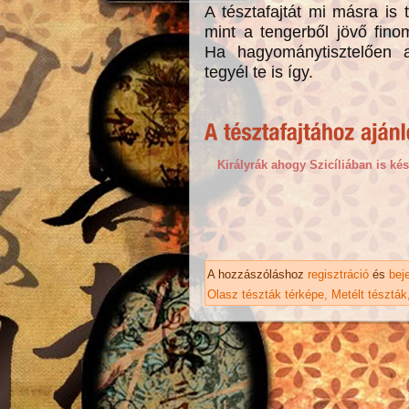
A tésztafajtát mi másra is t
mint a tengerből jövő fin
Ha hagyománytisztelően ak
tegyél te is így.
Királyrák ahogy Szicíliában is kés
A hozzászóláshoz
regisztráció
és
bej
Olasz tészták térképe
Metélt tészták