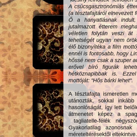
A csúcsgasztronómiás étter
(a tésztafajtáról elnevezett f
Ő a hanyatlásnak indult,
jutalmazott étterem meghal
véletlen folytán veszi át
tehetségét ugyan nem örökö
élő bizonyítéka a film mott
ennél is fontosabb, hogy Lin
hőssé nem csak a szuper ad
erővel bíró figurák leh
hétköznapibbak is. Ezze
mottóját: "Hős bárki lehet".
A tésztafajta ismeretlen me
utánozták, sokkal inkáb
hasonlóságát, így lett belő
átmenetet képez a spage
tagliatelle-félék négysz
Gyakorlatilag azonosnak t
méreteltérésektől eltekintve.