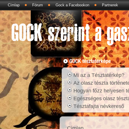
Címlap
Fórum
Gock a Facebookon
Partnerek
Mi az a Tésztatérkép?
Az olasz tészta történet
Hogyan főzz helyesen t
Egészséges olasz tésztá
Tésztafajta névkereső
Címlap