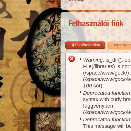
Új fiók létrehozása
Bejelentke
Warning
: is_dir(): o
Hibaüzenet
File(/libraries) is no
(/space/www/gock/)
(
/space/www/gock/www
100
sor).
Deprecated function
syntax with curly br
függvényben
(
/space/www/gock/ww
Deprecated function
This message will be