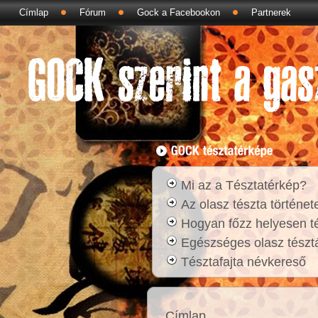
Címlap
Fórum
Gock a Facebookon
Partnerek
Mi az a Tésztatérkép?
Az olasz tészta történet
Hogyan főzz helyesen t
Egészséges olasz tésztá
Tésztafajta névkereső
Címlap