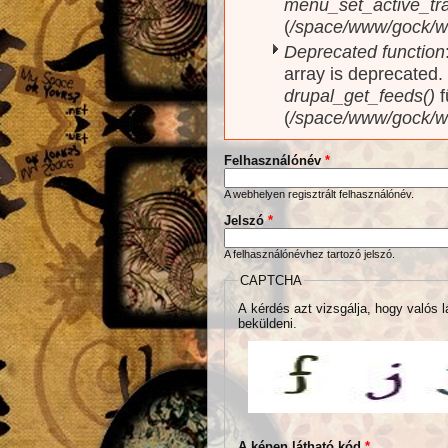
menu_set_active_trai
(
/space/www/gock/w
Deprecated function
array is deprecated
drupal_get_feeds()
f
(
/space/www/gock/w
Felhasználónév
*
A webhelyen regisztrált felhasználónév.
Jelszó
*
A felhasználónévhez tartozó jelszó.
CAPTCHA
A kérdés azt vizsgálja, hogy valós l
beküldeni.
A képen látható kód
*