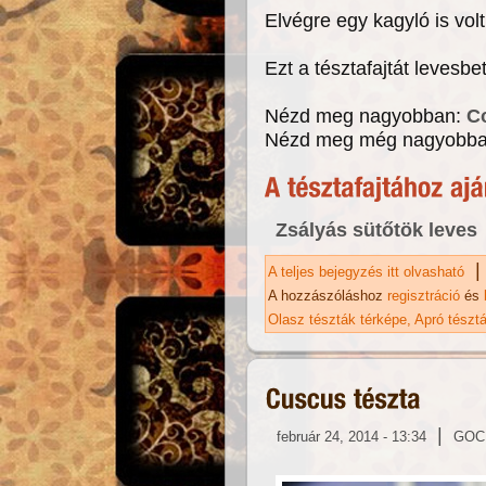
Elvégre egy kagyló is vol
Ezt a tésztafajtát levesb
Nézd meg nagyobban:
Co
Nézd meg még nagyobb
Zsályás sütőtök leves
|
A teljes bejegyzés itt olvasható
Co
A hozzászóláshoz
regisztráció
és
Olasz tészták térképe
Apró tészt
|
február 24, 2014 - 13:34
GOC