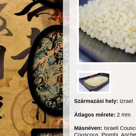
Származási hely:
Izrael
Átlagos mérete:
2 mm
Másnéven:
Israeli Cous
Couscous, Piombi, Anchel