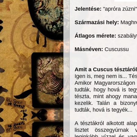
Jelentése:
"apróra zúzni"
Származási hely:
Maghre
Átlagos mérete:
szabályt
Másnéven:
Cuscussu
Amit a Cuscus tésztár
Igen is, meg nem is... Tés
Amikor Magyarországon 
tudták, hogy hová is te
tészta, mint ahogy mana
kezelik. Talán a bizony
tudták, hová is tegyék...
A tésztákról alkotott ala
lisztet összegyúrnak 
leginkább vízzel és va