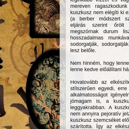
mereven ragaszkodunk
kuszkusz nem elégíti ki 
(a berber módszert s
eljárás szerint őröl
megszórnak durum lis
hosszadalmas munkáva
sodorgatják, sodorgatjá
lesz belőle.
Nem hinném, hogy lenne 
lenne kedve előállítani há
Hovatovább az elkészít
stílszerűen egyedi, erre
alkalmatosságot igényel
jómagam is, a kuszkusz
leggyakrabban. A kuszku
nem annyira pejoratív jel
kuszkusz szemcséket előt
szárította. Így az elké