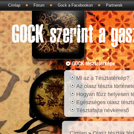
Címlap
Fórum
Gock a Facebookon
Partnerek
Mi az a Tésztatérkép?
Az olasz tészta történet
Hogyan főzz helyesen t
Egészséges olasz tésztá
Tésztafajta névkereső
Címlap
»
Olasz tészták té