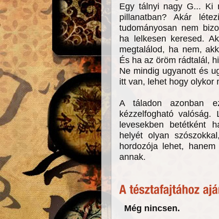
Egy tálnyi nagy G... Ki
pillanatban? Akár lét
tudományosan nem bizony
ha lelkesen keresed. A
megtalálod, ha nem, akk
És ha az öröm rádtalál, h
Ne mindig ugyanott és u
itt van, lehet hogy olykor
A táladon azonban e
kézzelfogható valóság. 
levesekben betétként 
helyét olyan szószokka
hordozója lehet, hanem 
annak.
Még nincsen.