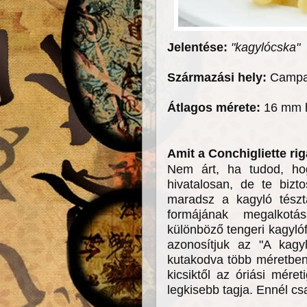
Jelentése:
"kagylócska"
Származási hely:
Campa
Átlagos mérete:
16 mm 
Amit a Conchigliette ri
Nem árt, ha tudod, hog
hivatalosan, de te biz
maradsz a kagyló tésztá
formájának megalkotá
különböző tengeri kagylóf
azonosítjuk az "A kagyl
kutakodva több méretben
kicsiktől az óriási mére
legkisebb tagja. Ennél 