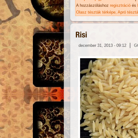
A hozzászóláshoz
regisztráció
és
Olasz tészták térképe
Apró tészt
|
december 31, 2013 - 09:12
G