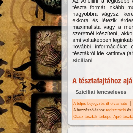
Az Anellini a legkisebb
tészta formát inkább m
nagyobbra vágysz, kere
ekkora és létezik érdes
maximalista vagy a mére
szeretnél készíteni, akkor
ami voltaképpen leginkáb
További információkat 
tésztákról ide kattintva (a
Siciliani
Szicíliai lencseleves
|
A teljes bejegyzés itt olvasható
An
A hozzászóláshoz
regisztráció
és
Olasz tészták térképe
Apró tészt