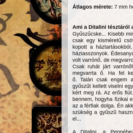
Átlagos mérete:
7 mm ho
Ami a Ditalini tésztáról
Gyűszűcske... Kisebb min
csak egy kisméretű csö
kopott a háztartásokból
háziasszonyok. Édesany
volt varrónő, de megvarro
Csak ruhát járt varrónő
megvarrta ő. Ha fel kel
ő. Talán csak engem a
gyűszűt kellett viselni 
kért meg rá. Az erős fiút
bennem, hogyha fizikai 
az a férfiak dolga. Én ak
szükség a gyűszű haszn
el...
A Ditalini, a Pennéhe