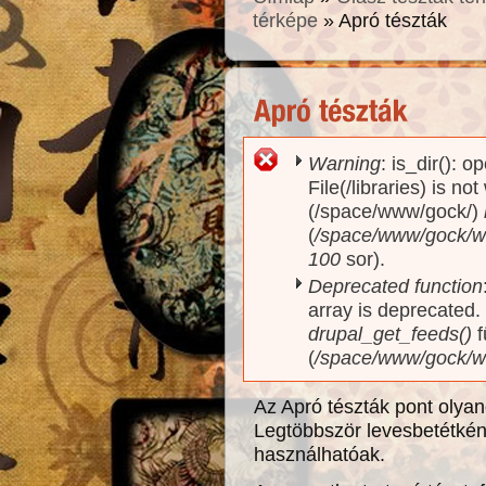
térképe
» Apró tészták
Warning
: is_dir(): o
Hibaüzenet
File(/libraries) is no
(/space/www/gock/)
(
/space/www/gock/www
100
sor).
Deprecated function
array is deprecated
drupal_get_feeds()
f
(
/space/www/gock/w
Az Apró tészták pont olyan
Legtöbbször levesbetétkén
használhatóak.