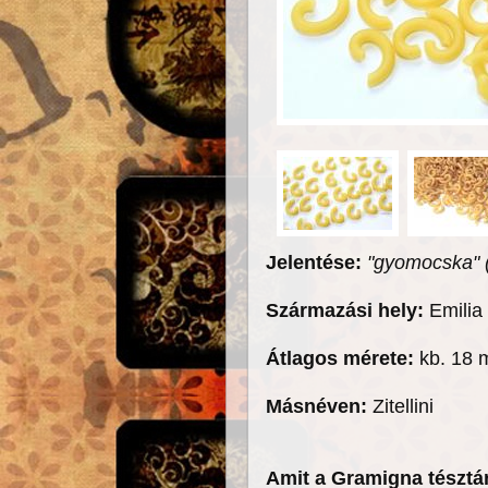
Jelentése:
"gyomocska" 
Származási hely:
Emilia
Átlagos mérete:
kb. 18
Másnéven:
Zitellini
Amit a Gramigna tészt