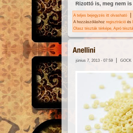
Rizottó is, meg nem is
|
A teljes bejegyzés itt olvasható
Or
A hozzászóláshoz
regisztráció
és
Olasz tészták térképe
Apró tészt
|
június 7, 2013 - 07:59
GOCK