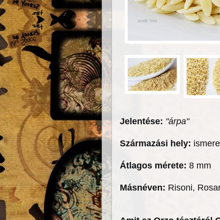
Jelentése:
"árpa"
Származási hely:
ismere
Átlagos mérete:
8 mm
Másnéven:
Risoni, Rosa