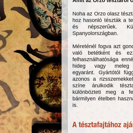
Amit az Orzo tésztáról
Noha az Orzo olasz tészt
hoz hasonló tészták a te
és népszerűek. Kü
Spanyolországban.
Méreténél fogva azt gon
való betétként és e
felhasználhatósága enn
hideg vagy meleg s
egyaránt. Gyártótól füg
azonos a rizsszemekkel
színe árulkodik tészt
különbözteti meg a fe
bármilyen ételben haszná
is.