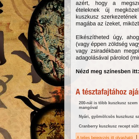
azért, hogy a megszok
ételeknek új megközelí
kuszkusz szerkezetének 
magába az ízeket, miközb
Elkészítheted úgy, aho
(vagy éppen zöldség vagy
vagy zsiradékban megpir
adagolásával párolod (mint
Nézd meg színesben itt
200-nál is több kuszkusz szem
mangóval
Nyári, gyömölcsös kuszkusz sa
Cranberry kuszkusz recept sült
|
A teljes bejegyzés itt olvasható
Pt