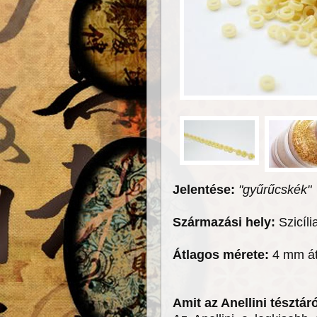
Jelentése:
"gyűrűcskék"
Származási hely:
Szicíli
Átlagos mérete:
4 mm át
Amit az Anellini tésztá