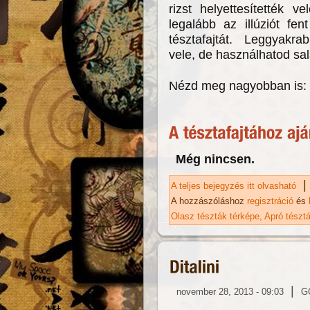
rizst helyettesítették 
legalább az illúziót fen
tésztafajtát. Leggyakra
vele, de használhatod sal
Nézd meg nagyobban is:
Még nincsen.
|
A teljes bejegyzés itt olvasható
Ri
A hozzászóláshoz
regisztráció
és
Olasz tészták térképe
Apró tészt
|
november 28, 2013 - 09:03
G