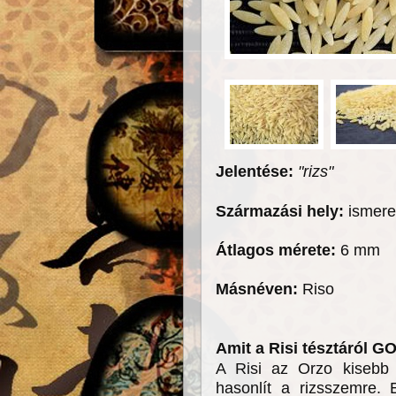
Jelentése:
"rizs"
Származási hely:
ismere
Átlagos mérete:
6 mm
Másnéven:
Riso
Amit a Risi tésztáról 
A Risi az Orzo kisebb 
hasonlít a rizsszemre. 