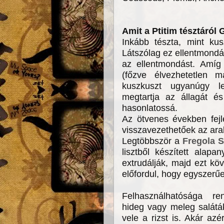
Amit a Ptitim tésztáról
Inkább tészta, mint kus
Látszólag ez ellentmondás
az ellentmondást. Amíg
(főzve élvezhetetlen m
kuszkuszt ugyanúgy le
megtartja az állagát és
hasonlatossá.
Az ötvenes években fejle
visszavezethetőek az ara
Legtöbbször a
Fregola 
lisztből készített alap
extrudálják, majd ezt kö
előfordul, hogy egyszerűe
Felhasználhatósága ren
hideg vagy meleg saláták
vele a rizst is. Akár azé