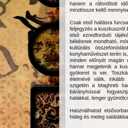
hanem a ráfordított idő
mindössze kellő mennyisé
Csak első hallásra furcsa
feljegyzés a kuszkuszról
első ezredforduló tájé
békésnek mondható, mór-
kultúrális összefonódá
konyhaművészet terén is, 
minden előnyét magán v
hamar megjelenik a kusz
gyökeret is ver. Toszk
élelmévé válik, inkább 
szigetén a Maghreb ha
bárányhússal fogyaszt
halakkal, tenger gyümölcs
Használhatod elsősorban
hideg és meleg salátákba