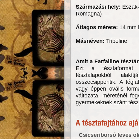
Származási hely:
Észak-
Romagna)
Átlagos mérete:
14 mm h
Másnéven:
Tripoline
Amit a Farfalline tészt
Ezt a tésztaformát 
tésztalapokból ala
összecsippentik. A tégl
vagy éppen ovális formáj
változata, méreténél fo
gyermekeknek szánt tészt
Csicseriborsó leves ol