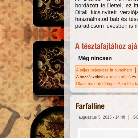
bordázott felülettel, ez 
Ditali kicsinyített verzi
használhatod bab és tés
paradicsom levesben is m
Még nincsen
|
A teljes bejegyzés itt olvasható
Di
A hozzászóláshoz
regisztráció
és
Olasz tészták térképe
Apró tészt
|
augusztus 5, 2013 - 14:48
G