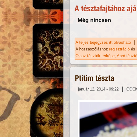
Még nincsen
|
A teljes bejegyzés itt olvasható
Cu
A hozzászóláshoz
regisztráció
és
Olasz tészták térképe
Apró tészt
|
január 12, 2014 - 09:22
GOC