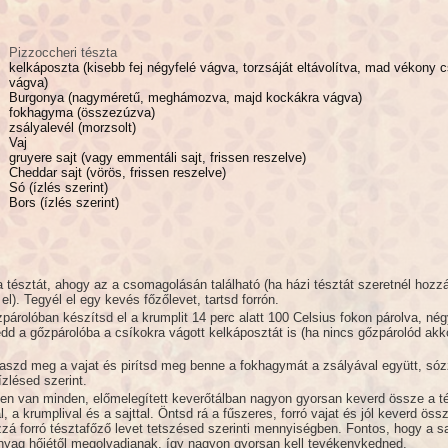
Pizzoccheri tészta
kelkáposzta (kisebb fej négyfelé vágva, torzsáját eltávolítva, mad vékony 
vágva)
Burgonya (nagyméretű, meghámozva, majd kockákra vágva)
fokhagyma (összezúzva)
zsályalevél (morzsolt)
Vaj
gruyere sajt (vagy emmentáli sajt, frissen reszelve)
Cheddar sajt (vörös, frissen reszelve)
Só (ízlés szerint)
Bors (ízlés szerint)
tésztát, ahogy az a csomagolásán található (ha házi tésztát szeretnél hozz
 el). Tegyél el egy kevés főzőlevet, tartsd forrón.
árolóban készítsd el a krumplit 14 perc alatt 100 Celsius fokon párolva, nég
tedd a gőzpárolóba a csíkokra vágott kelkáposztát is (ha nincs gőzpárolód akk
aszd meg a vajat és pirítsd meg benne a fokhagymát a zsályával együtt, só
zlésed szerint.
en van minden, előmelegített keverőtálban nagyon gyorsan keverd össze a té
, a krumplival és a sajttal. Öntsd rá a fűszeres, forró vajat és jól keverd öss
zá forró tésztafőző levet tetszésed szerinti mennyiségben. Fontos, hogy a sa
anyag hőjétől megolvadjanak, így nagyon gyorsan kell tevékenykedned.