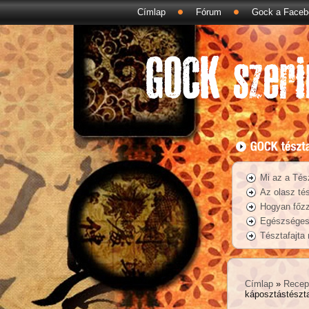
Címlap
Fórum
Gock a Faceb
Mi az a Tés
Az olasz tés
Hogyan főzz
Egészséges 
Tésztafajta
Címlap
»
Recep
káposztástészta