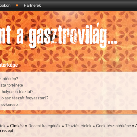
ookon
Partnerek
ztatérkép?
zta története
 helyesen tésztát?
olasz tésztát fogyasztani?
 névkereső
tek
» Címkék »
Recept kategóriák
»
Tésztás ételek
»
Gock tésztatérképe
» A
 recept