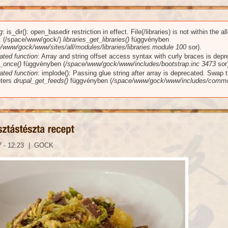
g
: is_dir(): open_basedir restriction in effect. File(/libraries) is not within the a
üzenet
): (/space/www/gock/)
libraries_get_libraries()
függvényben
/www/gock/www/sites/all/modules/libraries/libraries.module
100
sor).
ated function
: Array and string offset access syntax with curly braces is dep
_once()
függvényben (
/space/www/gock/www/includes/bootstrap.inc
3473
sor)
ated function
: implode(): Passing glue string after array is deprecated. Swap 
ters
drupal_get_feeds()
függvényben (
/space/www/gock/www/includes/commo
7 - 12:23
|
GOCK