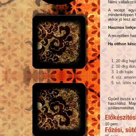
Némi vállalkozó
A recept egyi
mindenképpen ha
akkor jó lesz az
Hasznos linkje
A receptben has
Ha otthon készí
20 dkg hajd
10 dkg dur
1 db tojás
víz, amenny
só, ízlés sz
Gyúrd össze a t
használsz. Maj
szélesmetéltet.
10 perc