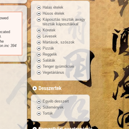
Halas ételek
Húsos ételek
llowed
Káposztás tészták avagy
tészták káposztákkal
Köretek
recated
Levesek
.
the
Mártások, szószok
n.inc
394
Pizzák
Reggelik
Saláták
Tenger gyümölcsei
Vegetáriánus
Egyéb desszert
Sütemények
Torták