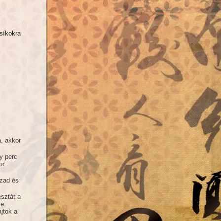
csíkokra
á, akkor
y perc
or
zzad és
sztát a
ze.
jtok a