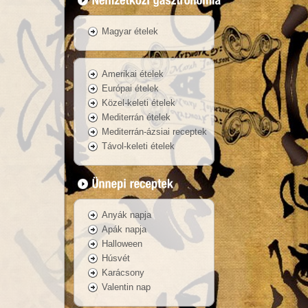
Magyar ételek
Amerikai ételek
Európai ételek
Közel-keleti ételek
Mediterrán ételek
Mediterrán-ázsiai receptek
Távol-keleti ételek
Anyák napja
Apák napja
Halloween
Húsvét
Karácsony
Valentin nap