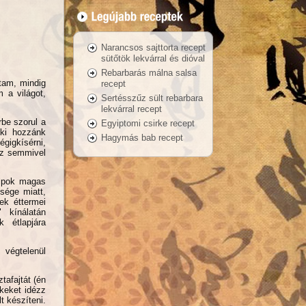
Narancsos sajttorta recept
sütőtök lekvárral és dióval
Rebarbarás málna salsa
rtam, mindig
recept
 a világot,
Sertésszűz sült rebarbara
lekvárral recept
rbe szorul a
Egyiptomi csirke recept
Aki hozzánk
Hagymás bab recept
égigkísérni,
az semmivel
Alpok magas
sége miatt,
ek éttermei
 kínálatán
k étlapjára
 végtelenül
tafajtát (én
ékeket idézz
t készíteni.