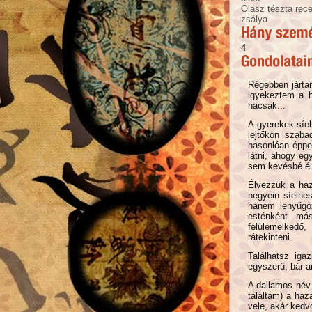
Olasz tészta rece
zsálya
4
Régebben jártam
igyekeztem a h
hacsak...
A gyerekek síel
lejtőkön szaba
hasonlóan éppen
látni, ahogy eg
sem kevésbé élve
Élvezzük a haz
hegyein síelhe
hanem lenyűgöz
esténként más
felülemelkedő
rátekinteni.
Találhatsz iga
egyszerű, bár a
A dallamos név 
találtam) a haz
vele, akár kedv