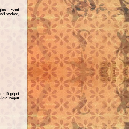
tos. Ezért
ötél szakad,
szítő gépet
idre vágott