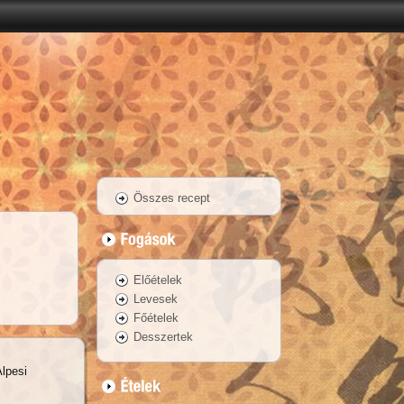
Összes recept
Előételek
Levesek
Főételek
Desszertek
lpesi