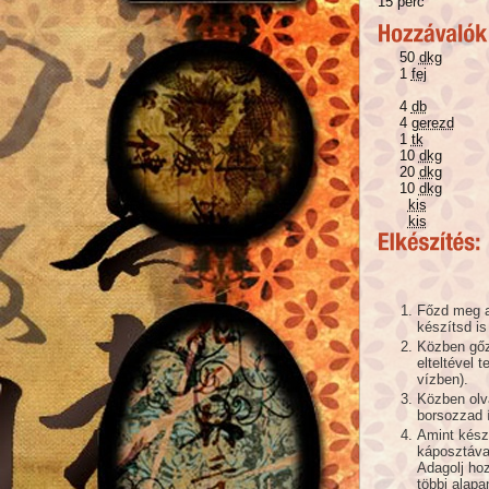
15 perc
50
dkg
1
fej
4
db
4
gerezd
1
tk
10
dkg
20
dkg
10
dkg
kis
kis
Főzd meg a 
készítsd is
Közben gőzp
elteltével 
vízben).
Közben olv
borsozzad í
Amint kész
káposztával
Adagolj hoz
többi alap