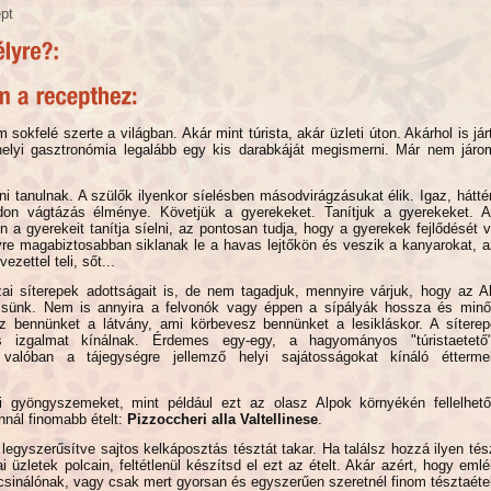
pt
 sokfelé szerte a világban. Akár mint túrista, akár üzleti úton. Akárhol is já
elyi gasztronómia legalább egy kis darabkáját megismerni. Már nem járom
ni tanulnak. A szülők ilyenkor síelésben másodvirágzásukat élik. Igaz, hátté
don vágtázás élménye. Követjük a gyerekeket. Tanítjuk a gyerekeket. 
 a gyerekeit tanítja síelni, az pontosan tudja, hogy a gyerekek fejlődését v
yre magabiztosabban siklanak le a havas lejtőkön és veszik a kanyarokat, 
zettel teli, sőt...
ai síterepek adottságait is, de nem tagadjuk, mennyire várjuk, hogy az 
ssünk. Nem is annyira a felvonók vagy éppen a sípályák hossza és minő
 bennünket a látvány, ami körbevesz bennünket a lesikláskor. A síterep
 izgalmat kínálnak. Érdemes egy-egy, a hagyományos "túristaetető"
, valóban a tájegységre jellemző helyi sajátosságokat kínáló étterme
zi gyöngyszemeket, mint például ezt az olasz Alpok környékén fellelhető
nnál finomabb ételt:
Pizzoccheri alla Valtellinese
.
legyszerűsítve sajtos kelkáposztás tésztát takar. Ha találsz hozzá ilyen tész
ai üzletek polcain, feltétlenül készítsd el ezt az ételt. Akár azért, hogy eml
csinálónak, vagy csak mert gyorsan és egyszerűen szeretnél finom tésztaétel