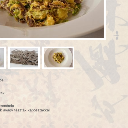
pe
tek
tronómia
k avagy tészták káposztákkal