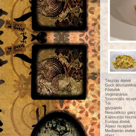
Tésztás ételek
Gock tésztatérké
Főételek
Vegetáriánus
Szezonális recep
Tél
gőzpároló
Nemzetközi gasz
Káposztás tésztá
Európai ételek
Alpesi receptek
Mediterrán ételek
olasz