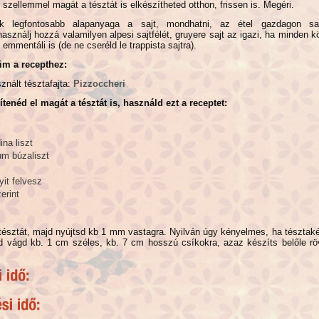
 szellemmel magát a tésztát is elkészítheted otthon, frissen is. Megéri.
k legfontosabb alapanyaga a sajt, mondhatni, az étel gazdagon saj
sználj hozzá valamilyen alpesi sajtfélét, gruyere sajt az igazi, ha minden k
 emmentáli is (de ne cseréld le trappista sajtra).
im a recepthez:
znált tésztafajta:
Pizzoccheri
tenéd el magát a tésztát is, használd ezt a receptet:
ina liszt
um búzaliszt
it felvesz
erint
észtát, majd nyújtsd kb 1 mm vastagra. Nyilván úgy kényelmes, ha tésztaké
d vágd kb. 1 cm széles, kb. 7 cm hosszú csíkokra, azaz készíts belőle röv