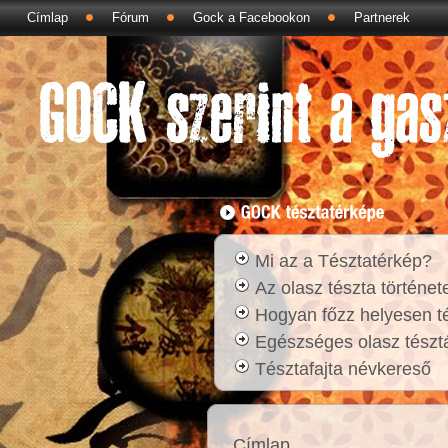
Címlap
Fórum
Gock a Facebookon
Partnerek
Mi az a Tésztatérkép?
Az olasz tészta történet
Hogyan főzz helyesen t
Egészséges olasz tésztá
Tésztafajta névkereső
Címlap