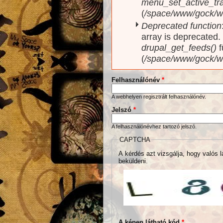
menu_set_active_trai
(
/space/www/gock/w
Deprecated function
array is deprecated
drupal_get_feeds()
f
(
/space/www/gock/w
Felhasználónév
*
A webhelyen regisztrált felhasználónév.
Jelszó
*
A felhasználónévhez tartozó jelszó.
CAPTCHA
A kérdés azt vizsgálja, hogy valós l
beküldeni.
A képen látható kód
*