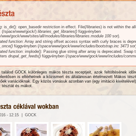
g
: is_dir(): open_basedir restriction in effect. File(/libraries) is not within the a
üzenet
): (/space/www/gock/)
libraries_get_libraries()
függvényben
/www/gock/www/sites/all/modules/libraries/libraries.module
100
sor).
ated function
: Array and string offset access syntax with curly braces is dep
_once()
függvényben (
/space/www/gock/www/includes/bootstrap.inc
3473
sor)
ated function
: implode(): Passing glue string after array is deprecated. Swap 
ters
drupal_get_feeds()
függvényben (
/space/www/gock/www/includes/commo
 találod GOCK különleges mákos tészta receptjeit, azok feltöltésének időr
elentősen is eltérhetnek a közismert és általánosan értelmezett Mákos tészt
tőek variációknak. Egy közös vonásuk azonban van (egy imitáció kivételével
z tésztát és mákot.
016 - 12:15
|
GOCK