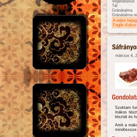
Vegetáriánus
Tél
Gránátalma
Gránátalma r
A teljes beje
Foglie d'ulivo
március 4, 
Szoktam fura
mákos tészt
tésztát és h
Amit a máko
mindösssze 