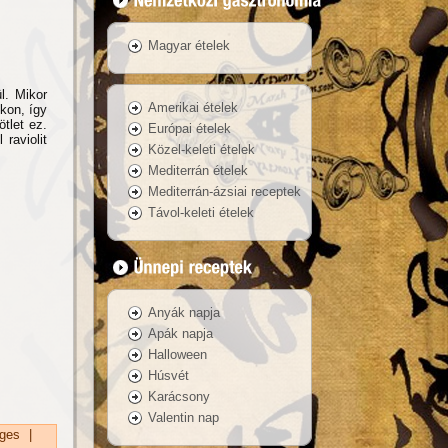
Magyar ételek
l. Mikor
Amerikai ételek
kon, így
ötlet ez.
Európai ételek
raviolit
Közel-keleti ételek
Mediterrán ételek
Mediterrán-ázsiai receptek
Távol-keleti ételek
Anyák napja
Apák napja
Halloween
Húsvét
Karácsony
Valentin nap
ges
|