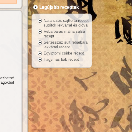
Narancsos sajttorta recept
sütőtök lekvárral és dióval
Rebarbarás málna salsa
recept
Sertésszűz sült rebarbara
lekvárral recept
Egyiptomi csirke recept
Hagymás bab recept
jezhetné
yagokból