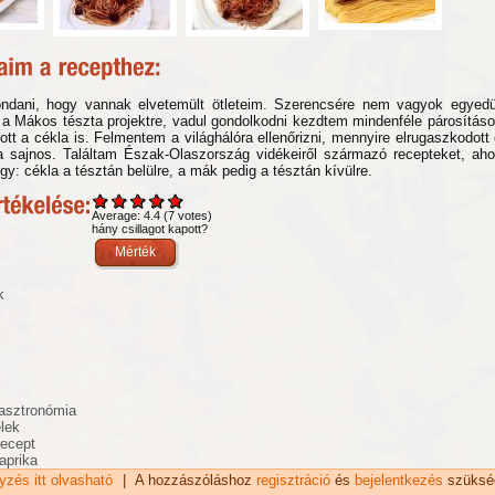
dani, hogy vannak elvetemült ötleteim. Szerencsére nem vagyok egyedü
 a Mákos tészta projektre, vadul gondolkodni kezdtem mindenféle párosításo
tt a cékla is. Felmentem a világhálóra ellenőrizni, mennyire elrugaszkodott 
 sajnos. Találtam Észak-Olaszország vidékeiről származó recepteket, ahol 
gy: cékla a tésztán belülre, a mák pedig a tésztán kívülre.
Average:
4.4
(
7
votes)
hány csillagot kapott?
k
asztronómia
elek
recept
paprika
gyzés itt olvasható
Mákos tészta céklával wokban tartalommal kapcsolatosan
|
A hozzászóláshoz
regisztráció
és
bejelentkezés
szüksé