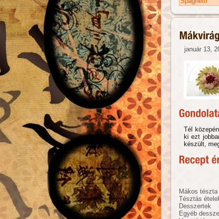
Spaghetti
január 13, 2
Tél közepén
ki ezt jobb
készült, me
Mákos tészta
Tésztás étele
Desszertek
Egyéb dessze