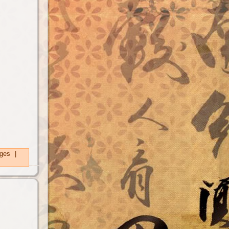
ges
|