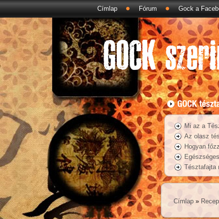
Címlap
Fórum
Gock a Faceb
Mi az a Tés
Az olasz tés
Hogyan főzz
Egészséges 
Tésztafajta
Címlap
»
Recep