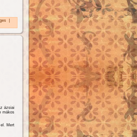
ges
|
z ázsiai
-e mákos
el. Mert