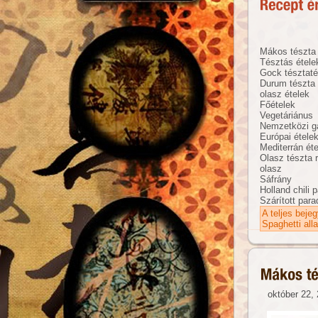
Mákos tészta
Tésztás étele
Gock tésztat
Durum tészta
olasz ételek
Főételek
Vegetáriánus
Nemzetközi g
Európai étele
Mediterrán ét
Olasz tészta 
olasz
Sáfrány
Holland chili 
Szárított par
A teljes beje
Spaghetti alla
október 22, 