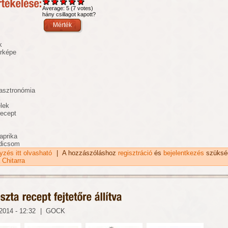
Average:
5
(
7
votes)
hány csillagot kapott?
k
érképe
asztronómia
k
elek
recept
paprika
adicsom
gyzés itt olvasható
Sáfrányos mákos tészta recept tartalommal kapcsolatosan
|
A hozzászóláshoz
regisztráció
és
bejelentkezés
szüksé
 Chitarra
2014 - 12:32
|
GOCK