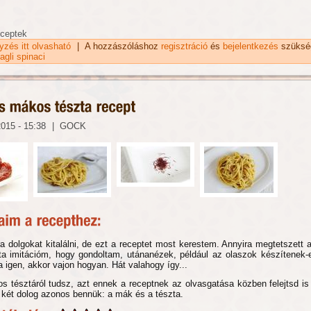
eceptek
gyzés itt olvasható
Mákvirág tésztasaláta recept tartalommal kapcsolatosan
|
A hozzászóláshoz
regisztráció
és
bejelentkezés
szüksé
 agli spinaci
2015 - 15:38
|
GOCK
 dolgokat kitalálni, de ezt a receptet most kerestem. Annyira megtetszett a
a imitációm, hogy gondoltam, utánanézek, például az olaszok készítenek
a igen, akkor vajon hogyan. Hát valahogy így...
s tésztáról tudsz, azt ennek a receptnek az olvasgatása közben felejtsd is 
két dolog azonos bennük: a mák és a tészta.