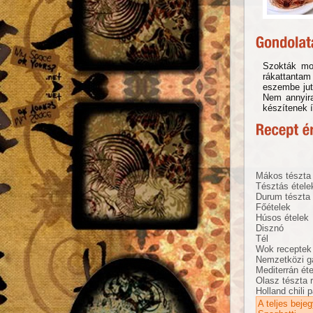
Szokták mon
rákattantam
eszembe juto
Nem annyira
készítenek í
Mákos tészta
Tésztás étele
Durum tészta
Főételek
Húsos ételek
Disznó
Tél
Wok receptek
Nemzetközi g
Mediterrán ét
Olasz tészta 
Holland chili 
A teljes beje