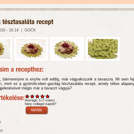
016 - 16:14
|
GOCK
, bármennyire is enyhe volt eddig, már vágyakozunk a tavaszra. Mi sem fe
an, mint ez a gyümölcsben gazdag tésztasaláta recept, amely télies alapan
gjelenésével mégis már a tavaszt vágyja?
Average:
5
(
7
votes)
hány csillagot kapott?
k
rt