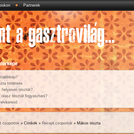
ookon
Partnerek
ztatérkép?
zta története
 helyesen tésztát?
olasz tésztát fogyasztani?
 névkereső
t csoportok
» Címkék »
Recept csoportok
» Mákos tészta