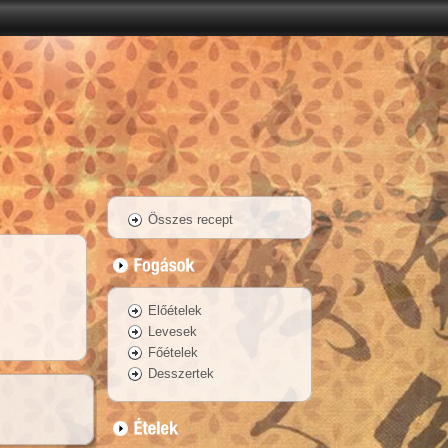
Összes recept
Előételek
Levesek
Főételek
Desszertek