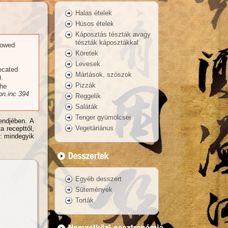
Halas ételek
Húsos ételek
Káposztás tészták avagy
tészták káposztákkal
llowed
Köretek
Levesek
recated
Mártások, szószok
.
Pizzák
the
n.inc
394
Reggelik
Saláták
Tenger gyümölcsei
endjében. A
Vegetáriánus
a recepttől,
): mindegyik
Egyéb desszert
Sütemények
Torták