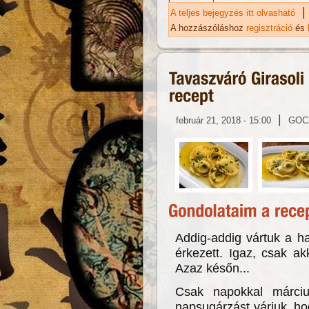
|
A teljes bejegyzés itt olvasható
Rá
ka
A hozzászóláshoz
regisztráció
és
|
február 21, 2018 - 15:00
GOC
Addig-addig vártuk a h
érkezett. Igaz, csak ak
Azaz későn...
Csak napokkal márciu
napsugárzást várjuk, ho