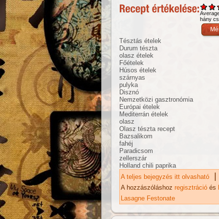
Averag
hány csi
Tésztás ételek
Durum tészta
olasz ételek
Főételek
Húsos ételek
szárnyas
pulyka
Disznó
Nemzetközi gasztronómia
Európai ételek
Mediterrán ételek
olasz
Olasz tészta recept
Bazsalikom
fahéj
Paradicsom
zellerszár
Holland chili paprika
|
A teljes bejegyzés itt olvasható
GO
A hozzászóláshoz
regisztráció
és
Lasagne Festonate