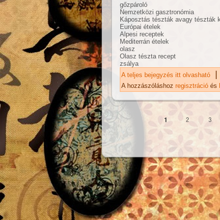
gőzpároló
Nemzetközi gasztronómia
Káposztás tészták avagy tészták 
Európai ételek
Alpesi receptek
Mediterrán ételek
olasz
Olasz tészta recept
zsálya
|
A teljes bejegyzés itt olvasható
Al
ka
A hozzászóláshoz
regisztráció
és
Oldalak