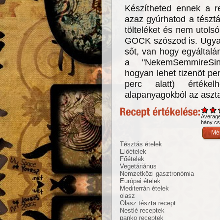
Készítheted ennek a r
azaz gyúrhatod a tésztá
tölteléket és nem utol
GOCK szószod is. Ugyan
sőt, van hogy egyáltalá
a "NekemSemmireSin
hogyan lehet tizenöt per
perc alatt) értékel
alapanyagokból az aszta
Averag
hány csi
Tésztás ételek
Előételek
Főételek
Vegetáriánus
Nemzetközi gasztronómia
Európai ételek
Mediterrán ételek
olasz
Olasz tészta recept
Nestlé receptek
panko receptek