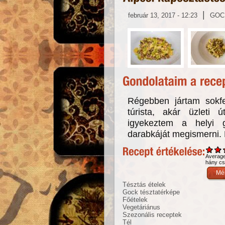
|
február 13, 2017 - 12:23
GOC
Régebben jártam sokfe
túrista, akár üzleti 
igyekeztem a helyi 
darabkáját megismerni. 
Averag
hány csi
Tésztás ételek
Gock tésztatérképe
Főételek
Vegetáriánus
Szezonális receptek
Tél