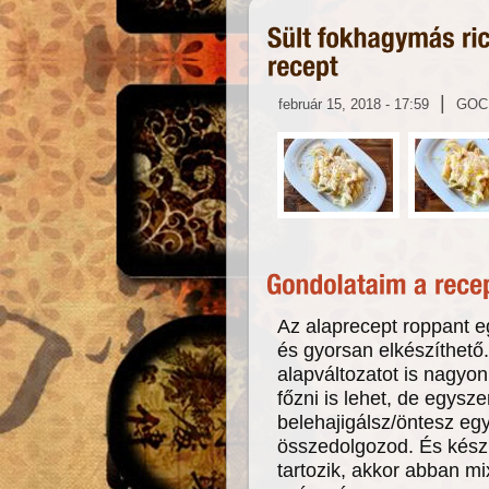
|
február 15, 2018 - 17:59
GOC
Az alaprecept roppant 
és gyorsan elkészíthető.
alapváltozatot is nagyon 
főzni is lehet, de egys
belehajigálsz/öntesz egy
összedolgozod. És kész.
tartozik, akkor abban m