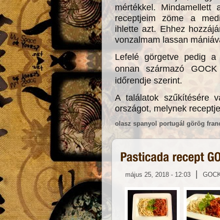
mértékkel. Mindamellett 
receptjeim zöme a medi
ihlette azt. Ehhez hozzájár
vonzalmam lassan mániává é
Lefelé görgetve pedig a 
onnan származó GOCK rec
időrendje szerint.
A találatok szűkítésére v
országot, melynek receptjei
olasz
spanyol
portugál
görög
fran
|
május 25, 2018 - 12:03
GOC