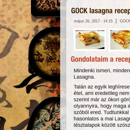
|
május 26, 2017 - 14:15
GOC
Mindenki ismeri, minden
Lasagna.
Talán az egyik leghírese
étel, ami eredetileg nem
szerint már az ókori gör
olyannyira, hogy maga 
szóból ered. Tudtunkkal 
hasonlatos a mai Lasagn
tésztalapok között szós