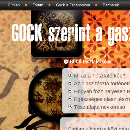
Címlap
Fórum
Gock a Facebookon
Partnerek
Mi az a Tésztatérkép?
Az olasz tészta történet
Hogyan főzz helyesen t
Egészséges olasz tésztá
Tésztafajta névkereső
Címlap
»
Nemzetközi gasz