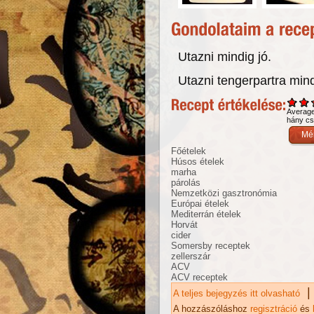
Utazni mindig jó.
Utazni tengerpartra mind
Averag
hány csi
Főételek
Húsos ételek
marha
párolás
Nemzetközi gasztronómia
Európai ételek
Mediterrán ételek
Horvát
cider
Somersby receptek
zellerszár
ACV
ACV receptek
|
A teljes bejegyzés itt olvasható
Pa
ka
A hozzászóláshoz
regisztráció
és