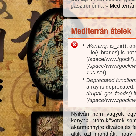
gasztronómia
» Mediterrán
Warning
: is_dir(): o
Hibaüzenet
File(/libraries) is no
(/space/www/gock/)
(
/space/www/gock/www
100
sor).
Deprecated function
array is deprecated
drupal_get_feeds()
f
(
/space/www/gock/w
Nyilván nem vagyok egye
konyha. Nem követek semm
akármennyire divatos és f
akik azt mondják, hogy e