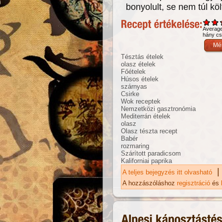
bonyolult, se nem túl kö
Averag
hány csi
Tésztás ételek
olasz ételek
Főételek
Húsos ételek
szárnyas
Csirke
Wok receptek
Nemzetközi gasztronómia
Mediterrán ételek
olasz
Olasz tészta recept
Babér
rozmaring
Szárított paradicsom
Kaliforniai paprika
|
A teljes bejegyzés itt olvasható
Zö
ta
A hozzászóláshoz
regisztráció
és