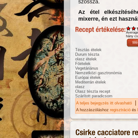
szósszá.
Az étel elkészítésé
mixerre, én ezt haszná
Averag
hány csi
Tésztás ételek
Durum tészta
olasz ételek
Főételek
Vegetáriánus
Nemzetközi gasztronómia
Európai ételek
Mediterrán ételek
olasz
Olasz tészta recept
Szárított paradicsom
|
A teljes bejegyzés itt olvasható
Sü
ta
A hozzászóláshoz
regisztráció
és