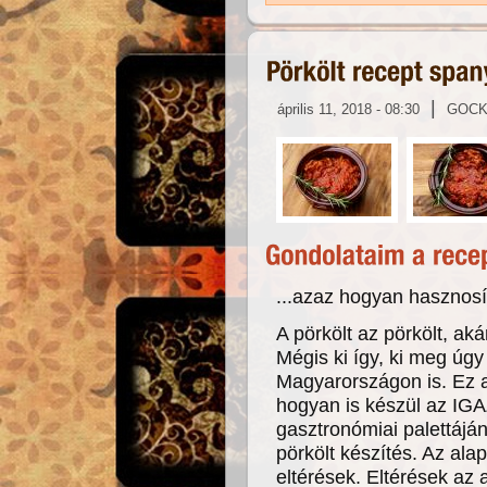
|
április 11, 2018 - 08:30
GOC
...azaz hogyan hasznosí
A pörkölt az pörkölt, aká
Mégis ki így, ki meg úgy
Magyarországon is. Ez azé
hogyan is készül az IGA
gasztronómiai palettájá
pörkölt készítés. Az al
eltérések. Eltérések az