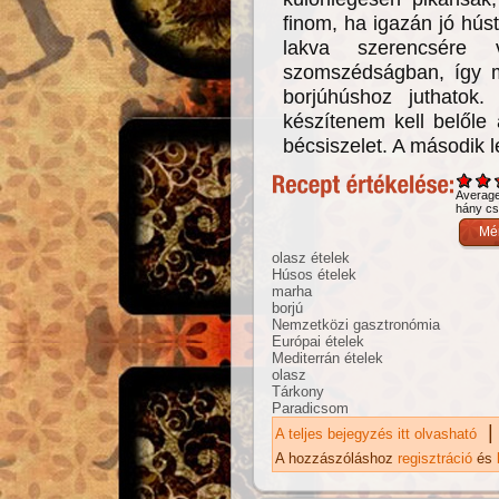
finom, ha igazán jó hús
lakva szerencsére
szomszédságban, így m
borjúhúshoz juthatok
készítenem kell belőle
bécsiszelet. A második l
Averag
hány csi
olasz ételek
Húsos ételek
marha
borjú
Nemzetközi gasztronómia
Európai ételek
Mediterrán ételek
olasz
Tárkony
Paradicsom
|
A teljes bejegyzés itt olvasható
Tá
ka
A hozzászóláshoz
regisztráció
és