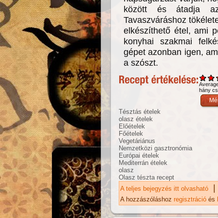
között és átadja az
Tavaszváráshoz tökélet
elkészíthető étel, ami 
konyhai szakmai felké
gépet azonban igen, amiv
a szószt.
Averag
hány csi
Tésztás ételek
olasz ételek
Előételek
Főételek
Vegetáriánus
Nemzetközi gasztronómia
Európai ételek
Mediterrán ételek
olasz
Olasz tészta recept
|
A teljes bejegyzés itt olvasható
Ta
re
A hozzászóláshoz
regisztráció
és