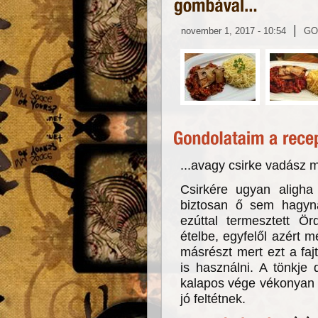
|
november 1, 2017 - 10:54
GO
...avagy csirke vadász 
Csirkére ugyan aligh
biztosan ő sem hagyn
ezúttal termesztett Ö
ételbe, egyfelől azért 
másrészt mert ezt a fa
is használni. A tönkje
kalapos vége vékonyan 
jó feltétnek.