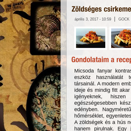
|
április 3, 2017 - 10:59
GOCK
Micsoda fanyar kontra
eszköz használatát 
társainál. A modern em
ideje és mindig fitt aka
igényeknek, hisze
egészségesebben kész
edényben. Nagyméretű
hőmérséklet, egyenletes
A zöldségek és a hús n
hanem pirulnak. Egy