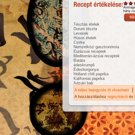
Averag
hány csi
Tésztás ételek
Durum tészta
Levesek
Húsos ételek
Csirke
Nemzetközi gasztronómia
Eurázsiai receptek
Mediterrán-ázsiai receptek
Batáta
édeskrumpli
Édesburgonya
Holland chili paprika
Kaliforniai paprika
Adzuki bab
|
A teljes bejegyzés itt olvasható
Eu
ka
A hozzászóláshoz
regisztráció
és