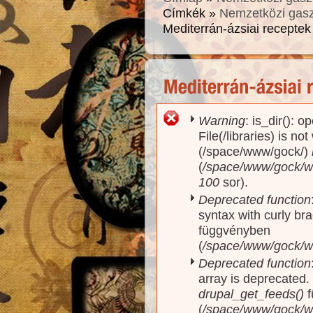
Címkék »
Nemzetközi gas
Mediterrán-ázsiai receptek
Warning
: is_dir(): o
Hibaüzenet
File(/libraries) is no
(/space/www/gock/)
(
/space/www/gock/www
100
sor).
Deprecated function
syntax with curly br
függvényben
(
/space/www/gock/ww
Deprecated function
array is deprecated
drupal_get_feeds()
f
(
/space/www/gock/w