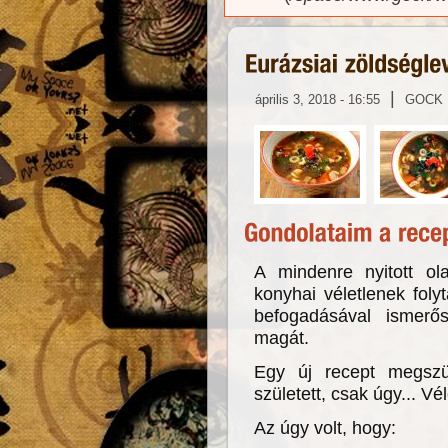
|
április 3, 2018 - 16:55
GOCK
A mindenre nyitott ol
konyhai véletlenek fol
befogadásával ismerős
magát.
Egy új recept megszü
született, csak úgy... Vél
Az úgy volt, hogy: