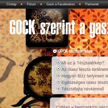
Címlap
Fórum
Gock a Facebookon
Partnerek
Mi az a Tésztatérkép?
Az olasz tészta történet
Hogyan főzz helyesen t
Egészséges olasz tésztá
Tésztafajta névkereső
Címlap
»
Nemzetközi gasz