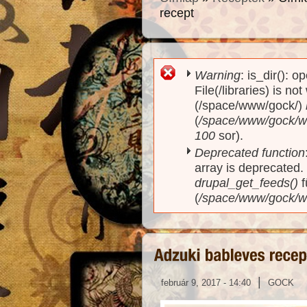
recept
Warning
: is_dir(): o
Hibaüzenet
File(/libraries) is no
(/space/www/gock/)
(
/space/www/gock/www
100
sor).
Deprecated function
array is deprecated
drupal_get_feeds()
f
(
/space/www/gock/w
|
február 9, 2017 - 14:40
GOCK