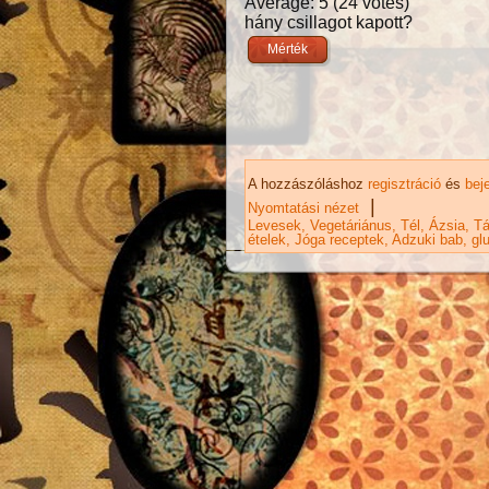
Average:
5
(
24
votes)
hány csillagot kapott?
A hozzászóláshoz
regisztráció
és
bej
|
Nyomtatási nézet
Levesek
Vegetáriánus
Tél
Ázsia
Tá
ételek
Jóga receptek
Adzuki bab
gl