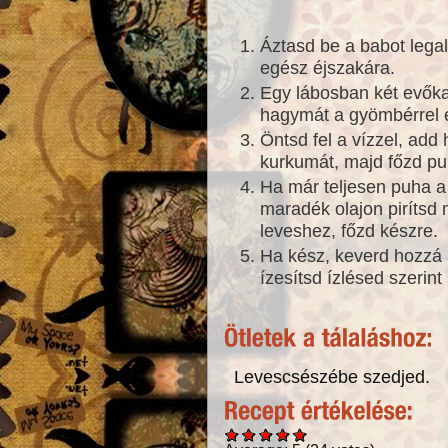
Áztasd be a babot legal
egész éjszakára.
Egy lábosban két evőkan
hagymát a gyömbérrel é
Öntsd fel a vízzel, add 
kurkumát, majd főzd pu
Ha már teljesen puha a
maradék olajon pirítsd 
leveshez, főzd készre.
Ha kész, keverd hozzá 
ízesítsd ízlésed szerint
Levescsészébe szedjed.