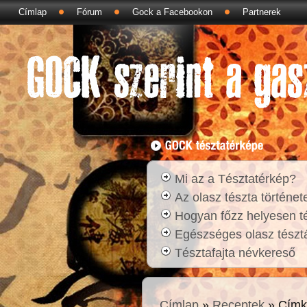
Címlap
Fórum
Gock a Facebookon
Partnerek
Mi az a Tésztatérkép?
Az olasz tészta történet
Hogyan főzz helyesen t
Egészséges olasz tésztá
Tésztafajta névkereső
Címlap
»
Receptek
» Címk