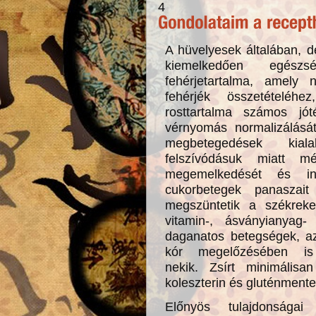
4
A hüvelyesek általában, d
kiemelkedően egés
fehérjetartalma, amely 
fehérjék összetételéh
rosttartalma számos jót
vérnyomás normalizálását
megbetegedések kial
felszívódásuk miatt mé
megemelkedését és in
cukorbetegek panaszai
megszüntetik a székrek
vitamin-, ásványianyag-
daganatos betegségek, a
kór megelőzésében is 
nekik. Zsírt minimálisa
koleszterin és gluténment
Előnyös tulajdonságai