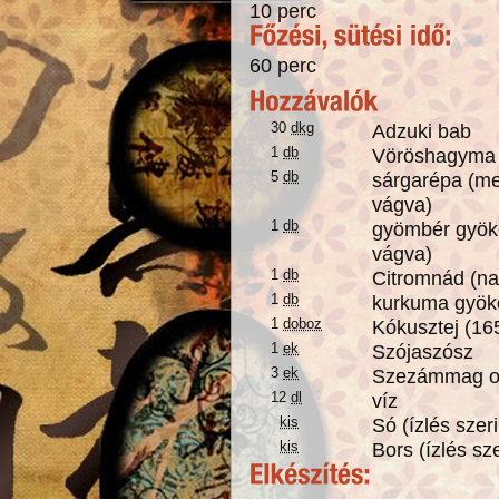
10 perc
60 perc
30
dkg
Adzuki bab
1
db
Vöröshagyma 
5
db
sárgarépa (meg
vágva)
1
db
gyömbér gyöké
vágva)
1
db
Citromnád (na
1
db
kurkuma gyöké
1
doboz
Kókusztej (16
1
ek
Szójaszósz
3
ek
Szezámmag o
12
dl
víz
kis
Só (ízlés szeri
kis
Bors (ízlés sze