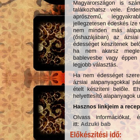
Magyarországon is szám
találkozhatsz vele. Ér
a
prószemű, leggyakra
jellegzetesen édeskés íze
nem minden más alapan
(őshazájában) az ázsia
édességet készítenek bel
ha nem akarsz meglep
bablevesbe vagy éppen 
legjobb választás.
Ha nem édességet szeret
ázsiai alapanyagokkal pár
ételt készíteni belőle.
helyettesítő alapanyagok 
Hasznos linkjeim a recep
Olvass információkat, 
itt:
Adzuki bab