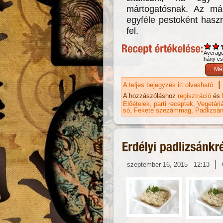
mártogatósnak. Az má
egyféle pestoként hasz
fel.
Averag
hány csi
|
A teljes bejegyzés itt olvasható
Ba
A hozzászóláshoz
regisztráció
és
Előételek
parti receptek
Vegetári
só
Fekete szezámmag
Padlizsá
|
szeptember 16, 2015 - 12:13