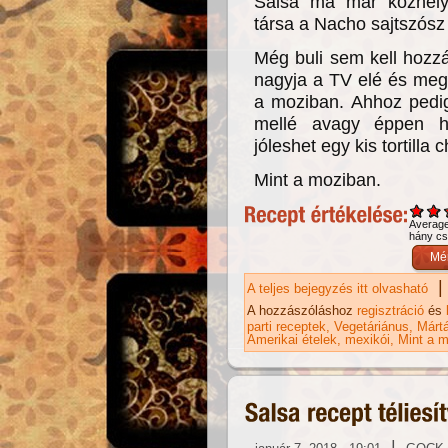
Salsa ma már közhely
társa a Nacho sajtszósz l
Még buli sem kell hozzá
nagyja a TV elé és meg 
a moziban. Ahhoz pedig
mellé avagy éppen he
jóleshet egy kis tortilla
Mint a moziban.
Averag
hány csi
|
A teljes bejegyzés itt olvasható
Na
A hozzászóláshoz
regisztráció
és
parti receptek
Vegetáriánus
Márt
Amerikai ételek
mexikói
Mint a m
|