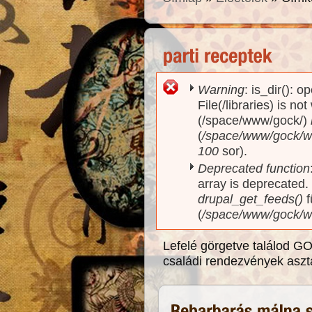
Warning
: is_dir(): o
Hibaüzenet
File(/libraries) is no
(/space/www/gock/)
(
/space/www/gock/www
100
sor).
Deprecated function
array is deprecated
drupal_get_feeds()
f
(
/space/www/gock/w
Lefelé görgetve találod GOC
családi rendezvények aszta