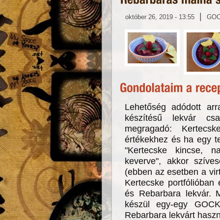
|
október 26, 2019 - 13:55
GO
Lehetőség adódott arra
készítésű lekvár cs
megragadó: Kertecs
értékekhez és ha egy t
"Kertecske kincse, n
keverve", akkor szíve
(ebben az esetben a virtu
Kertecske portfólióban 
és Rebarbara lekvár. M
készül egy-egy GOCK
Rebarbara lekvárt haszn