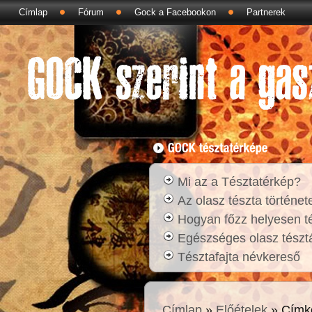
Címlap
Fórum
Gock a Facebookon
Partnerek
Mi az a Tésztatérkép?
Az olasz tészta történet
Hogyan főzz helyesen t
Egészséges olasz tésztá
Tésztafajta névkereső
Címlap
»
Előételek
» Címk