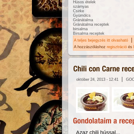
Húsos ételek
szárnyas
Csirke
Gyümölcs
Gránátalma
Gránátalma receptek
birsalma
Birsalma receptek
|
A teljes bejegyzés itt olvasható
Té
ta
A hozzászóláshoz
regisztráció
és
|
október 24, 2013 - 12:41
GO
Azaz chili hússal...