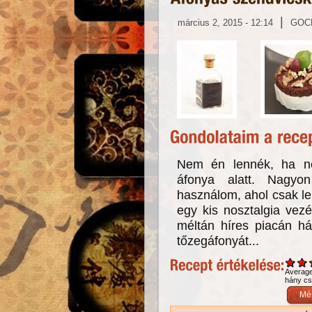
|
március 2, 2015 - 12:14
GOC
Nem én lennék, ha n
áfonya alatt. Nagyo
használom, ahol csak leh
egy kis nosztalgia vez
méltán híres piacán há
tőzegáfonyát...
Averag
hány csi