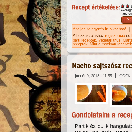
Averag
hány csi
|
A teljes bejegyzés itt olvasható
Re
ka
A hozzászóláshoz
regisztráció
és
parti receptek
Vegetáriánus
Márt
receptek
Mint a moziban receptek
|
január 9, 2018 - 11:55
GOCK
Partik és bulik hangulat