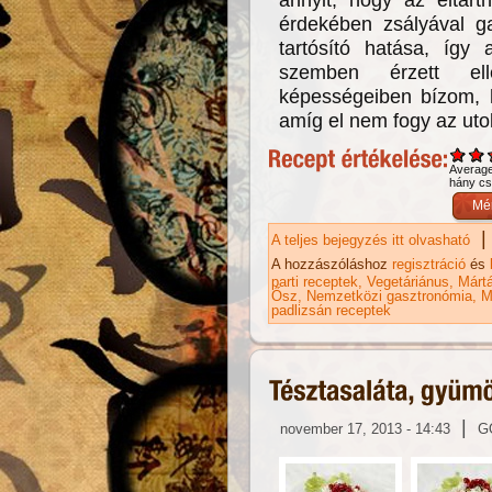
érdekében zsályával ga
tartósító hatása, így 
szemben érzett el
képességeiben bízom, h
amíg el nem fogy az utol
Averag
hány csi
|
A teljes bejegyzés itt olvasható
Za
ka
A hozzászóláshoz
regisztráció
és
parti receptek
Vegetáriánus
Márt
Ősz
Nemzetközi gasztronómia
M
padlizsán receptek
|
november 17, 2013 - 14:43
G