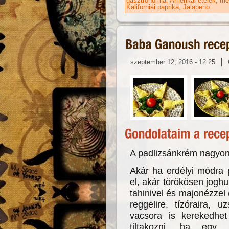
gasztronómia
Amerikai ételek
me
Kaliforniai paprika
Jalapeno
|
szeptember 12, 2016 - 12:25
A padlizsánkrém nagyon
Akár ha erdélyi módra 
el, akár törökösen joghu
tahinivel és majonézzel 
reggelire, tízóraira,
vacsora is kerekedhe
tiltakozni, ha egy 