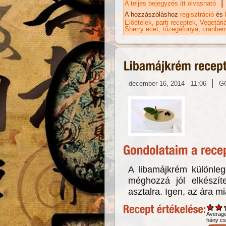
|
A teljes bejegyzés itt olvasható
Áf
ka
A hozzászóláshoz
regisztráció
és
Előételek
parti receptek
Vegetári
Sherry ecet
tőzegáfonya
cranber
|
december 16, 2014 - 11:06
G
A libamájkrém különlege
méghozzá jól elkészít
asztalra. Igen, az ára mi
Averag
hány csi