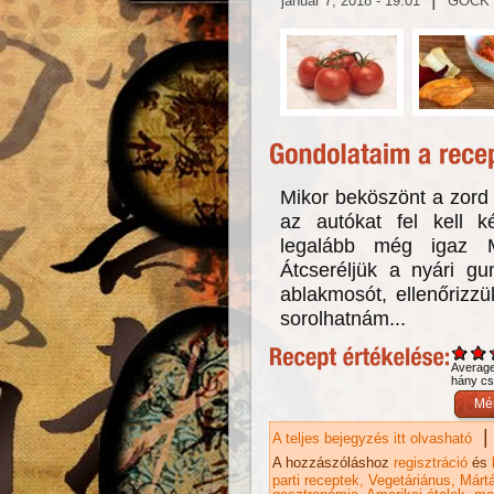
január 7, 2018 - 19:01
GOCK
Mikor beköszönt a zord (
az autókat fel kell k
legalább még igaz M
Átcseréljük a nyári gum
ablakmosót, ellenőrizz
sorolhatnám...
Averag
hány csi
|
A teljes bejegyzés itt olvasható
Sa
A hozzászóláshoz
regisztráció
és
parti receptek
Vegetáriánus
Márt