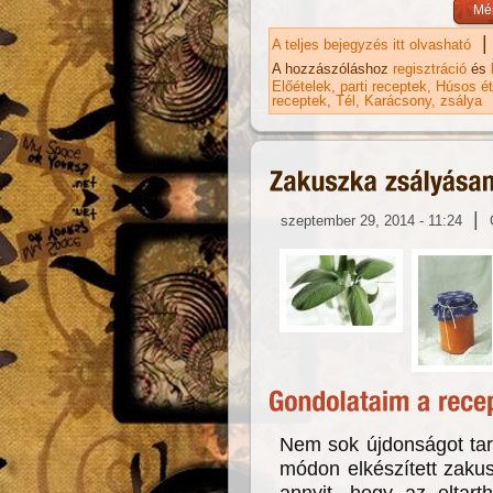
|
A teljes bejegyzés itt olvasható
Li
A hozzászóláshoz
regisztráció
és
Előételek
parti receptek
Húsos ét
receptek
Tél
Karácsony
zsálya
|
szeptember 29, 2014 - 11:24
Nem sok újdonságot tart
módon elkészített zaku
annyit, hogy az eltar