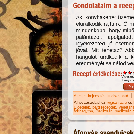
Aki konyhakertet üzemel
eluralkodik rajtunk. Ő 
mindenképp, hogy miből
palántázol, ápolgato
Igyekezeted jó esetbe
jóval. Mit tehetsz? Ab
hangulat uralkodik a 
eredményét sajnálod ves
Averag
hány csi
|
A teljes bejegyzés itt olvasható
Er
A hozzászóláshoz
regisztráció
és
Előételek
parti receptek
Vegetári
fokhagyma
Padlizsán
padlizsán 