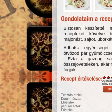
Biztosan készítettél 
recepteket követve b
majonézt, sajtot, uborkát
Adhatsz egyéniséget
ötvözöd pár gyümölccsel
Ezta a gazdag salát
összejöveteleken, akár 
fogják.
Averag
hány csi
Tésztás ételek
Durum tészta
Előételek
parti receptek
Főételek