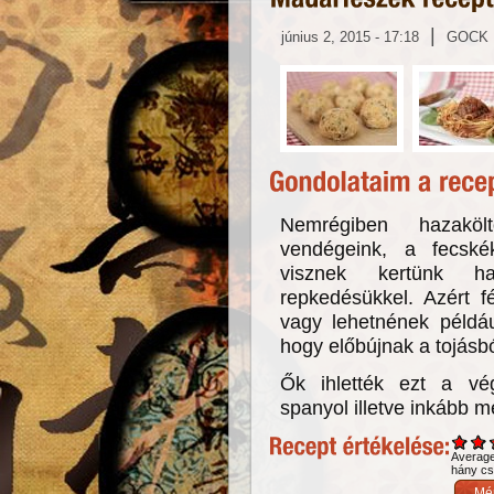
|
június 2, 2015 - 17:18
GOCK
Nemrégiben hazaköl
vendégeink, a fecské
visznek kertünk han
repkedésükkel. Azért f
vagy lehetnének példáu
hogy előbújnak a tojásb
Ők ihlették ezt a vég
spanyol illetve inkább
Averag
hány csi