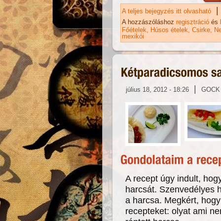
|
A teljes bejegyzés itt olvasható
Qu
ka
A hozzászóláshoz
regisztráció
és
Főételek
Húsos ételek
Csirke
Ne
mexikói
|
július 18, 2012 - 18:26
GOCK
A recept úgy indult, hog
harcsát. Szenvedélyes h
a harcsa. Megkért, hogy
recepteket: olyat ami 