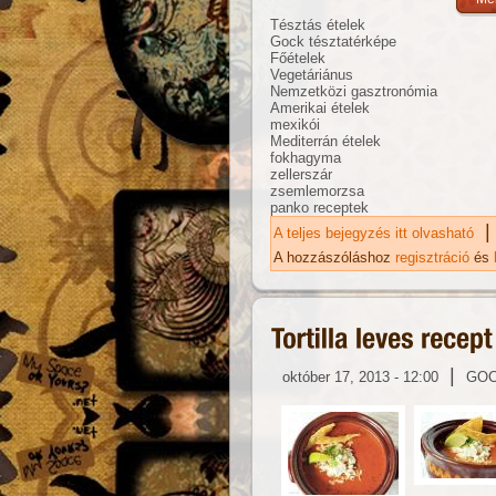
Tésztás ételek
Gock tésztatérképe
Főételek
Vegetáriánus
Nemzetközi gasztronómia
Amerikai ételek
mexikói
Mediterrán ételek
fokhagyma
zellerszár
zsemlemorzsa
panko receptek
|
A teljes bejegyzés itt olvasható
Ma
A hozzászóláshoz
regisztráció
és
|
október 17, 2013 - 12:00
GO