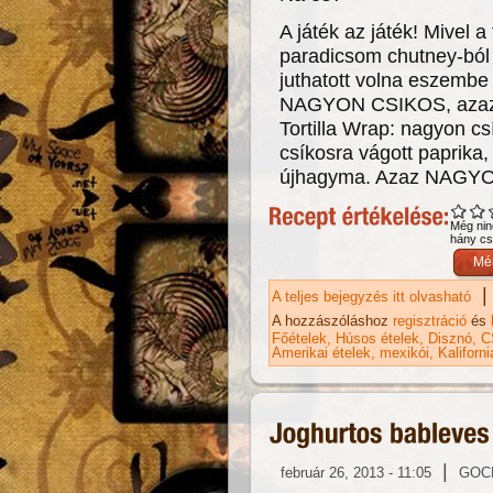
A játék az játék! Mivel 
paradicsom chutney-ból 
juthatott volna eszembe 
NAGYON CSIKOS, azaz c
Tortilla Wrap: nagyon c
csíkosra vágott paprika
újhagyma. Azaz NAGY
Még nin
hány csi
|
A teljes bejegyzés itt olvasható
Wr
A hozzászóláshoz
regisztráció
és
Főételek
Húsos ételek
Disznó
C
Amerikai ételek
mexikói
Kaliforni
|
február 26, 2013 - 11:05
GOC