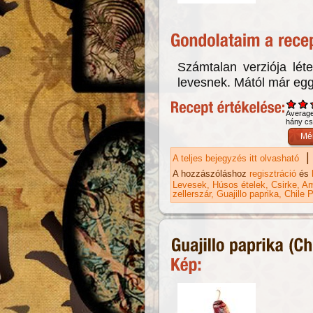
Számtalan verziója léte
levesnek. Mától már eggy
Averag
hány csi
|
A teljes bejegyzés itt olvasható
To
A hozzászóláshoz
regisztráció
és
Levesek
Húsos ételek
Csirke
Am
zellerszár
Guajillo paprika
Chile P