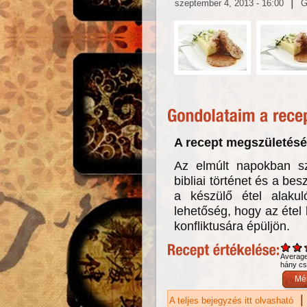
|
szeptember 4, 2013 - 16:00
A recept megszületésé
Az elmúlt napokban sz
bibliai történet és a be
a készülő étel alakul
lehetőség, hogy az étel 
konfliktusára épüljön.
Averag
hány csi
|
A teljes bejegyzés itt olvasható
Ká