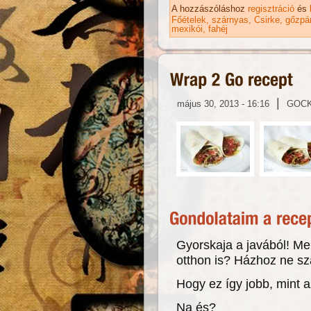
ka
A hozzászóláshoz
regisztráció
és
Főételek
szárnyas
Csirke
gőzpá
mexikói
fahéj
|
május 30, 2013 - 16:16
GOC
Gyorskaja a javából! Mer
otthon is? Házhoz ne sz
Hogy ez így jobb, mint a
Na és?