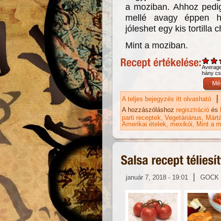
a moziban. Ahhoz pedig
mellé avagy éppen he
jóleshet egy kis tortilla
Mint a moziban.
Averag
hány csi
|
A teljes bejegyzés itt olvasható
Na
A hozzászóláshoz
regisztráció
és
parti receptek
Vegetáriánus
Márt
Amerikai ételek
mexikói
Mint a m
|
január 7, 2018 - 19:01
GOCK