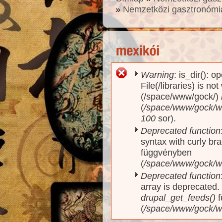
»
Nemzetközi gasztronómi
Warning
: is_dir(): o
Hibaüzenet
File(/libraries) is no
(/space/www/gock/)
(
/space/www/gock/www
100
sor).
Deprecated function
syntax with curly br
függvényben
(
/space/www/gock/ww
Deprecated function
array is deprecated
drupal_get_feeds()
f
(
/space/www/gock/w