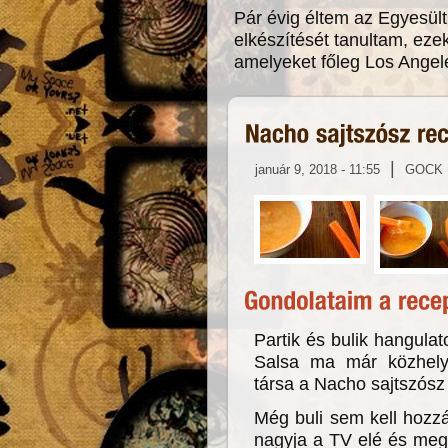
Pár évig éltem az Egyesült
elkészítését tanultam, ezek
amelyeket főleg Los Angele
|
január 9, 2018 - 11:55
GOCK
Partik és bulik hangulat
Salsa ma már közhely
társa a Nacho sajtszósz l
Még buli sem kell hozzá
nagyja a TV elé és meg 