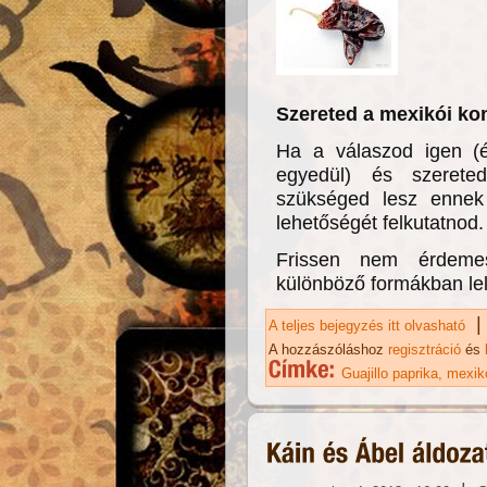
Szereted a mexikói kon
Ha a válaszod igen (
egyedül) és szerete
szükséged lesz ennek 
lehetőségét felkutatnod
Frissen nem érdemes
különböző formákban lel
|
A teljes bejegyzés itt olvasható
Gu
ka
A hozzászóláshoz
regisztráció
és
Guajillo paprika
mexik