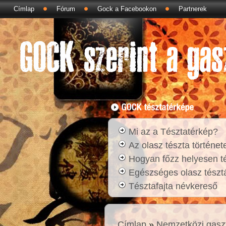
Címlap
Fórum
Gock a Facebookon
Partnerek
Mi az a Tésztatérkép?
Az olasz tészta történet
Hogyan főzz helyesen t
Egészséges olasz tésztá
Tésztafajta névkereső
Címlap
»
Nemzetközi gasz