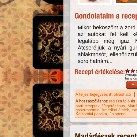
Mikor beköszönt a zord (
az autókat fel kell k
legalább még igaz M
Átcseréljük a nyári gum
ablakmosót, ellenőrizz
sorolhatnám...
Averag
hány csi
|
A teljes bejegyzés itt olvasható
Sa
A hozzászóláshoz
regisztráció
és
parti receptek
Vegetáriánus
Márt
gasztronómia
Amerikai ételek
me
Kaliforniai paprika
Jalapeno