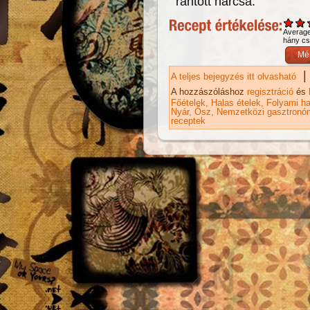
rántott harcsa.
Averag
hány csi
|
A teljes bejegyzés itt olvasható
Ké
ta
A hozzászóláshoz
regisztráció
és
Főételek
Halas ételek
Folyami ha
Nyár
Ősz
Nemzetközi gasztronó
receptek