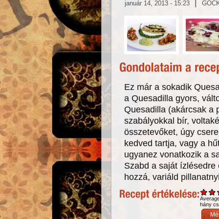
|
január 14, 2013 - 15:23
GOC
Ez már a sokadik Quesad
a Quesadilla gyors, vált
Quesadilla (akárcsak a 
szabályokkal bír, volta
összetevőket, úgy csere
kedved tartja, vagy a h
ugyanez vonatkozik a sa
Szabd a saját ízlésedre
hozzá, variáld pillanatn
Averag
hány csi