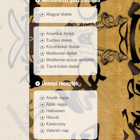
Magyar ételek
Amerikai ételek
Európai ételek
Közel-keleti ételek
Mediterrán ételek
Mediterrán-ázsiai receptek
Távol-keleti ételek
Anyák napja
Apák napja
Halloween
Húsvét
Karácsony
Valentin nap