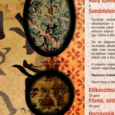
4
Szokták monda
rákattantam a 
eszembe jutott 
annyira sajnos.
így: cékla a tés
De én teljese
technikát alka
több más recep
receptben marad
ehhez jött a té
A julienre vágá
ennek segítségé
Hasznos linkek
Nézd meg a több
10 perc
40 perc