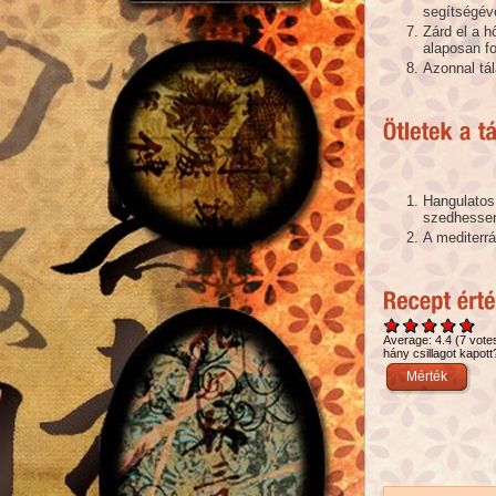
segítségéve
Zárd el a 
alaposan f
Azonnal tál
Hangulatos
szedhessen
A mediterrá
Average:
4.4
(
7
vote
hány csillagot kapott