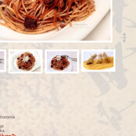
tronómia
pt
ika