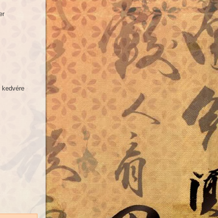
er
i kedvére