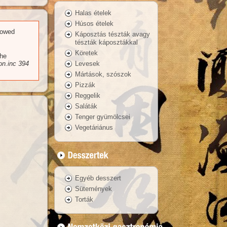
Halas ételek
Húsos ételek
llowed
Káposztás tészták avagy
tészták káposztákkal
Köretek
the
Levesek
n.inc
394
Mártások, szószok
Pizzák
Reggelik
Saláták
Tenger gyümölcsei
Vegetáriánus
Egyéb desszert
Sütemények
Torták