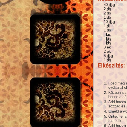
40
dkg
2
db
2
db
1
db
10
dkg
1
dl
1
db
kis
kis
kis
3
ek
2
ek
5
dkg
1
db
Főzd meg a
evőkanál ola
Közben izzí
benne a cék
Add hozzá a
sózzad és b
Emeld a wok
Öntsd fel a
festődik.
Add hozzá a