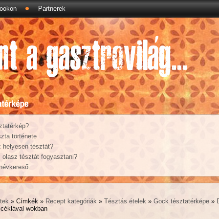
ookon
Partnerek
ztatérkép?
zta története
 helyesen tésztát?
olasz tésztát fogyasztani?
 névkereső
tek
» Címkék »
Recept kategóriák
»
Tésztás ételek
»
Gock tésztatérképe
»
 céklával wokban