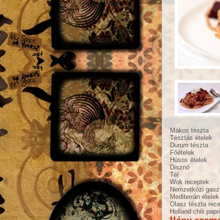
Mákos tészta
Tésztás ételek
Durum tészta
Főételek
Húsos ételek
Disznó
Tél
Wok receptek
Nemzetközi gasz
Mediterrán ételek
Olasz tészta rece
Holland chili papr