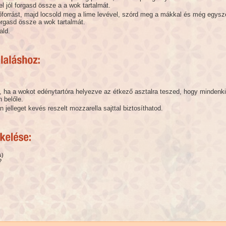
l jól forgasd össze a a wok tartalmát.
hőforrást, majd locsold meg a lime levével, szórd meg a mákkal és még egysz
orgasd össze a wok tartalmát.
ald.
, ha a wokot edénytartóra helyezve az étkező asztalra teszed, hogy mindenk
 belőle.
n jelleget kevés reszelt mozzarella sajttal biztosíthatod.
s)
?