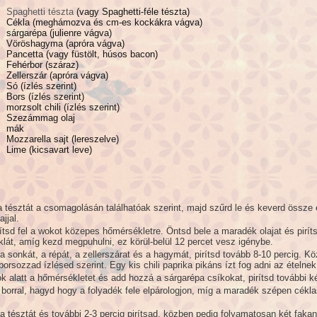
Spaghetti tészta
(vagy Spaghetti-féle tészta)
Cékla (meghámozva és cm-es kockákra vágva)
sárgarépa (julienre vágva)
Vöröshagyma (apróra vágva)
Pancetta (vagy füstölt, húsos bacon)
Fehérbor (száraz)
Zellerszár (apróra vágva)
Só (ízlés szerint)
Bors (ízlés szerint)
morzsolt chili (ízlés szerint)
Szezámmag olaj
mák
Mozzarella sajt (lereszelve)
Lime (kicsavart leve)
 tésztát a csomagolásán találhatóak szerint, majd szűrd le és keverd össze
jjal.
tsd fel a wokot közepes hőmérsékletre. Öntsd bele a maradék olajat és pirí
lát, amíg kezd megpuhulni, ez körül-belül 12 percet vesz igénybe.
 sonkát, a répát, a zellerszárat és a hagymát, pirítsd tovább 8-10 percig. K
orsozzad ízlésed szerint. Egy kis chili paprika pikáns ízt fog adni az ételnek
 alatt a hőmérsékletet és add hozzá a sárgarépa csíkokat, pirítsd további ké
 borral, hagyd hogy a folyadék fele elpárologjon, míg a maradék szépen cékl
 tésztát és további 2-3 percig pirítsad, közben pedig folyamatosan két fakan