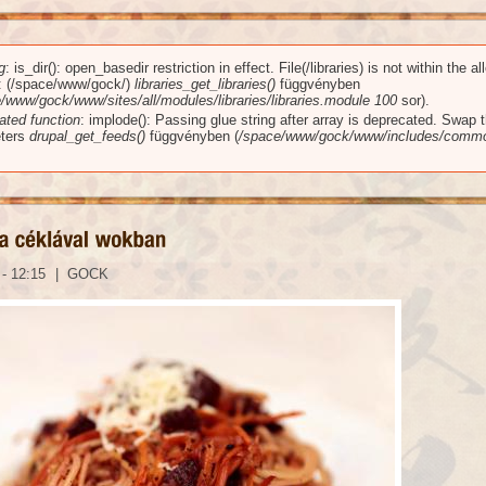
g
: is_dir(): open_basedir restriction in effect. File(/libraries) is not within the a
üzenet
): (/space/www/gock/)
libraries_get_libraries()
függvényben
/www/gock/www/sites/all/modules/libraries/libraries.module
100
sor).
ated function
: implode(): Passing glue string after array is deprecated. Swap 
ters
drupal_get_feeds()
függvényben (
/space/www/gock/www/includes/commo
 - 12:15
|
GOCK