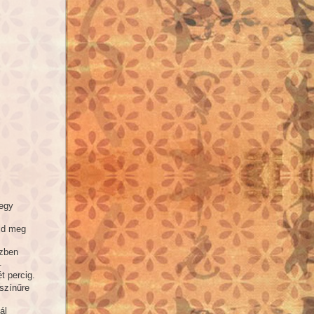
 egy
tsd meg
özben
.
t percig.
aszínűre
ál