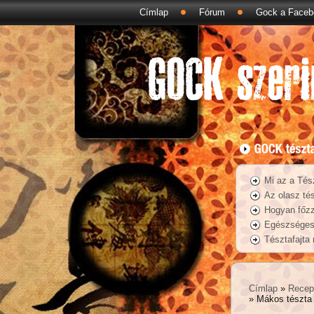
Címlap
Fórum
Gock a Faceb
Mi az a Tés
Az olasz tés
Hogyan főzz
Egészséges 
Tésztafajta
Címlap
»
Recep
» Mákos tészta