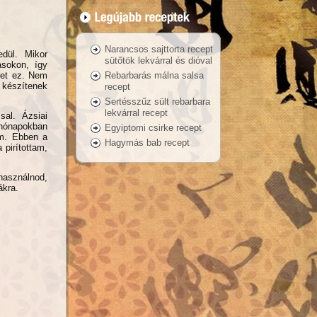
Narancsos sajttorta recept
dül. Mikor
sütőtök lekvárral és dióval
ásokon, így
Rebarbarás málna salsa
tlet ez. Nem
 készítenek
recept
Sertésszűz sült rebarbara
lekvárral recept
sal. Ázsiai
 hónapokban
Egyiptomi csirke recept
am. Ebben a
Hagymás bab recept
 pirítottam,
használnod,
ákra.