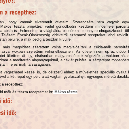
ni, hogy vannak elvetemült ötleteim. Szerencsére nem vagyok egye
Mákos tészta projektre, vadul gondolkodni kezdtem mindenféle párosít
a cékla is. Felmentem a világhálóra ellenőrizni, mennyire elrugaszkodott ö
 Találtam Észak-Olaszország vidékeiről származó recepteket, ahol raviolit
ztán belülre, a mák pedig a tésztán kívülre.
n más megoldást szerettem volna megvalósítani a cékla-mák párosítás
lmazva, wokban szerettem volna elkészíteni. Az ötletem nem új, az utóbbi
tet ültettem át így, elsősorban magyaros ételek végezték a wokban nál
tam a mediterrán alapanyagoknál, a céklát puhára, a sárgarépát roppanósra
szta lime és mák társaságában.
st végezheted kézzel is, de célszerű ehhez a művelethez speciális gyalut 
vel a két répát egy perc alatt vágtam gyufaszálnyi, egységes méretű darabk
 a recepthez:
i mák és tészta receptemet itt:
Mákos tészta