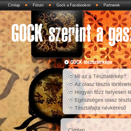
Címlap
Fórum
Gock a Facebookon
Partnerek
Mi az a Tésztatérkép?
Az olasz tészta történet
Hogyan főzz helyesen t
Egészséges olasz tésztá
Tésztafajta névkereső
Címlap