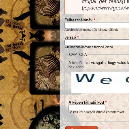
drupal_get_feeds()
f
(
/space/www/gock/w
Felhasználónév
*
A webhelyen regisztrált felhasználónév.
Jelszó
*
A felhasználónévhez tartozó jelszó.
CAPTCHA
A kérdés azt vizsgálja, hogy valós l
beküldeni.
A képen látható kód
*
Be kell írni a képen látható karaktereket.