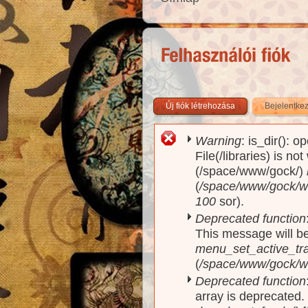
Új fiók létrehozása
Bejelentke
Warning
: is_dir(): o
Hibaüzenet
File(/libraries) is no
(/space/www/gock/)
(
/space/www/gock/www
100
sor).
Deprecated function
This message will be
menu_set_active_trai
(
/space/www/gock/w
Deprecated function
array is deprecated