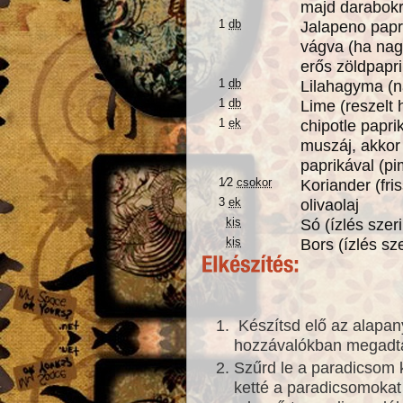
majd darabok
1
db
Jalapeno papr
vágva (ha nag
erős zöldpapri
1
db
Lilahagyma (n
1
db
Lime (reszelt 
1
ek
chipotle papr
muszáj, akkor 
paprikával (pi
1⁄2
csokor
Koriander (fri
3
ek
olivaolaj
kis
Só (ízlés szeri
kis
Bors (ízlés sze
Készítsd elő az alapan
hozzávalókban megadt
Szűrd le a paradicsom k
ketté a paradicsomokat