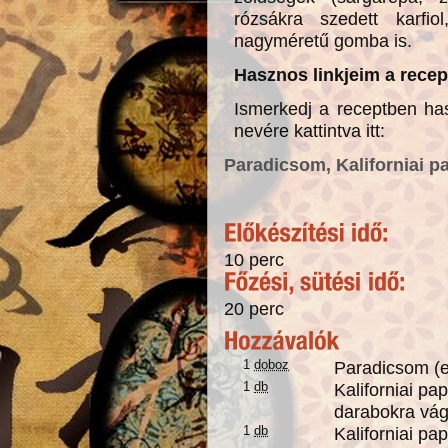
rózsákra szedett karfiol
nagyméretű gomba is.
Hasznos linkjeim a recep
Ismerkedj a receptben ha
nevére kattintva itt:
Paradicsom
Kaliforniai p
10 perc
20 perc
1
doboz
Paradicsom (
1
db
Kaliforniai pa
darabokra vá
1
db
Kaliforniai pa