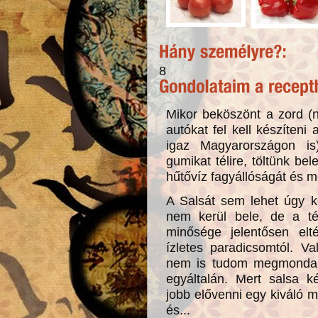
8
Mikor beköszönt a zord (na
autókat fel kell készíten
igaz Magyarországon is)
gumikat télire, töltünk bel
hűtővíz fagyállóságát és m
A Salsát sem lehet úgy ké
nem kerül bele, de a té
minősége jelentősen elt
ízletes paradicsomtól. Va
nem is tudom megmondani
egyáltalán. Mert salsa k
jobb elővenni egy kiváló 
és...