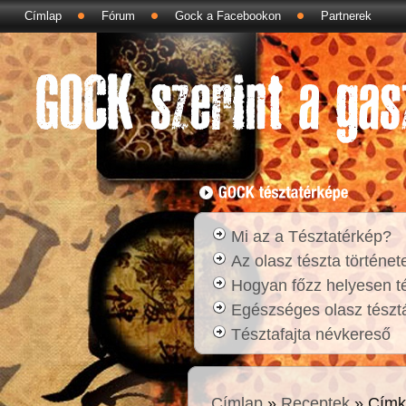
Címlap
Fórum
Gock a Facebookon
Partnerek
Mi az a Tésztatérkép?
Az olasz tészta történet
Hogyan főzz helyesen t
Egészséges olasz tésztá
Tésztafajta névkereső
Címlap
»
Receptek
» Címk