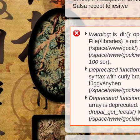
Salsa recept téliesítve
Warning
: is_dir(): o
Hibaüzenet
File(/libraries) is no
(/space/www/gock/)
(
/space/www/gock/www
100
sor).
Deprecated function
syntax with curly br
függvényben
(
/space/www/gock/ww
Deprecated function
array is deprecated
drupal_get_feeds()
f
(
/space/www/gock/w