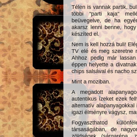
Télen is vannak partik, bul
többi "parti kaja" me
beüvegelve, de ha egyéni
akarsz lenni benne, hogy
készíted el.
Nem is kell hozzá buli! Elé
TV elé és meg szeretne n
Ahhoz pedig már lassan 
éppen helyette a divatnak 
chips salsával és nacho sz
Mint a moziban.
A megadott alapanyago
autentikus ízeket ezek fel
alternatív alapanyagokkal 
igazi élményre vágysz, ma
Fogyaszthatod különfé
társaságában, de nagyo
zöldségek (sárgarépa, 