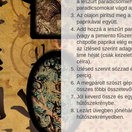
a leszűrt paradicsomlé
paradicsomokat vágd a
Az olajon pirítsd meg a 
paprikával együtt.
Add hozzá a leszűrt par
(vagy a pimiento fűszerp
chitpotle paprika elég 
az ízlésed szerint adag
lime héjat (csak kezelet
célra).
Ízlésed szerint sózzad
percig.
A megpárolt szószt gép
összes többi összetevőt
Jól keverd össze és egy
hűtőszekrénybe.
Lezárt üvegben jónéhán
hűtőszekrényedben.