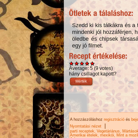
Szedd ki kis tálkákra és a 
mindenki jól hozzáférjen, h
öledbe és chipsek társas
egy jó filmet.
Average:
5
(
9
votes)
hány csillagot kapott?
A hozzászóláshoz
regisztráció
és
bej
|
Nyomtatási nézet
parti receptek
Vegetáriánus
Mártáso
Amerikai ételek
mexikói
Mint a mozi