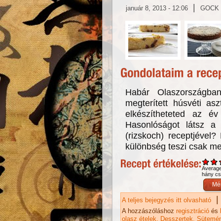
|
január 8, 2013 - 12:06
GOCK
Habár Olaszországba
megterített húsvéti as
elkészítheteted az é
Hasonlóságot látsz a m
(rizskoch) receptjével?
különbség teszi csak m
Averag
hány csi
|
A teljes bejegyzés itt olvasható
Ri
A hozzászóláshoz
regisztráció
és
olasz ételek
Desszertek
Sütemé