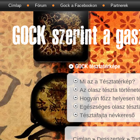
Címlap
Fórum
Gock a Facebookon
Partnerek
Mi az a Tésztatérkép?
Az olasz tészta történet
Hogyan főzz helyesen t
Egészséges olasz tésztá
Tésztafajta névkereső
Címlap
»
Desszertek
»
Tor