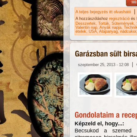
|
A teljes bejegyzés itt olvasható
Cs
né
A hozzászóláshoz
regisztráció
és
Desszertek
Torták
Sütemények
Valentin nap
Anyák napja
Techni
ételek
USA
Alapanyag
nádcukor
|
szeptember 25, 2013 - 12:08
Képzeld el, hogy...:
Becsukod a szemed é