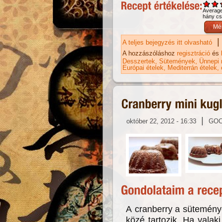
Averag
hány csi
|
A teljes bejegyzés itt olvasható
Sü
A hozzászóláshoz
regisztráció
és
Desszertek
Sütemények
Ünnepi 
Európai ételek
Mediterrán ételek
|
október 22, 2012 - 16:33
GO
A
cranberry a sütemény
közé tartozik.
Ha valaki