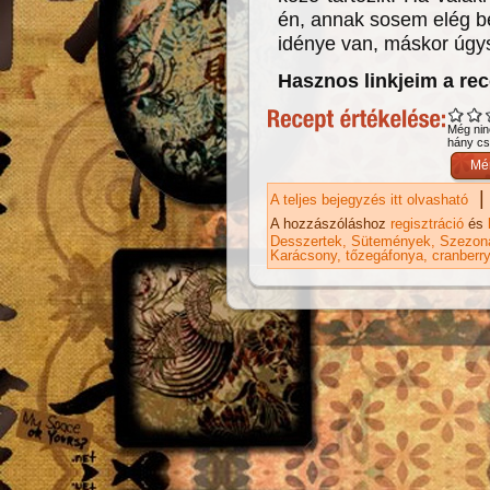
én, annak sosem elég be
idénye van, máskor úgy
Hasznos linkjeim a re
Még nin
hány csi
|
A teljes bejegyzés itt olvasható
Cr
ka
A hozzászóláshoz
regisztráció
és
Desszertek
Sütemények
Szezoná
Karácsony
tőzegáfonya
cranberr