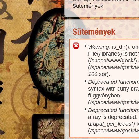
Sütemények
Warning
: is_dir(): o
Hibaüzenet
File(/libraries) is no
(/space/www/gock/)
(
/space/www/gock/www
100
sor).
Deprecated function
syntax with curly br
függvényben
(
/space/www/gock/ww
Deprecated function
array is deprecated
drupal_get_feeds()
f
(
/space/www/gock/w