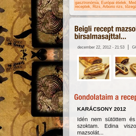
gasztronómia
Európai ételek
Medi
receptek
Rizs
Arborio rizs
tőzeg
|
december 22, 2012 - 21:53
G
KARÁCSONY 2012
Idén nem sütöttem és 
szoktam. Edina visz
mazsolát...