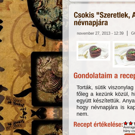
|
november 27, 2013 - 12:39
G
Torták, sütik viszonylag
főleg a kezünk közül, h
együtt készítettük. Any
hogy névnapjára is kap t
nem.
Averag
hány csi