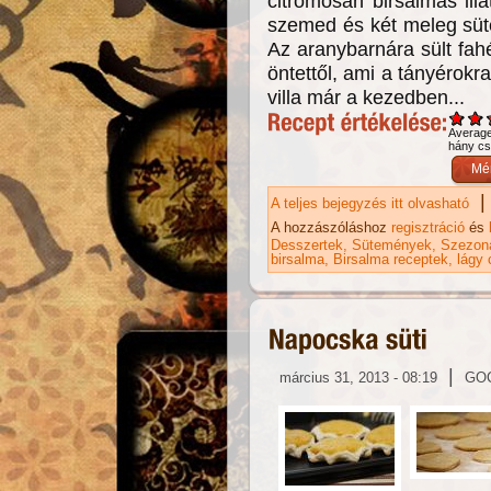
citromosan birsalmás ill
szemed és két meleg süte
Az aranybarnára sült fah
öntettől, ami a tányérokr
villa már a kezedben...
Averag
hány csi
|
A teljes bejegyzés itt olvasható
Ga
ka
A hozzászóláshoz
regisztráció
és
Desszertek
Sütemények
Szezoná
birsalma
Birsalma receptek
lágy 
|
március 31, 2013 - 08:19
GO