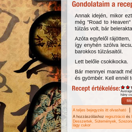
Annak idején, mikor ez
még "Road to Heaven" né
túlzás volt, bár belerak
Azóta egyfelől rájötte
így enyhén szólva lecsu
barokkos túlzásaitól.
Lett belőle csokikocka.
Bár mennyei maradt még 
és gyömbér. Kell ennél t
Averag
hány csi
|
A teljes bejegyzés itt olvasható
Ch
ta
A hozzászóláshoz
regisztráció
és
Desszertek
Sütemények
Szezoná
lágy cukor