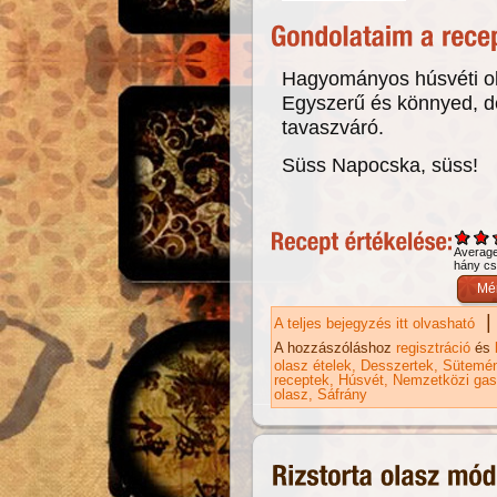
Hagyományos húsvéti ol
Egyszerű és könnyed, de
tavaszváró.
Süss Napocska, süss!
Averag
hány csi
|
A teljes bejegyzés itt olvasható
Na
A hozzászóláshoz
regisztráció
és
olasz ételek
Desszertek
Sütemé
receptek
Húsvét
Nemzetközi gas
olasz
Sáfrány