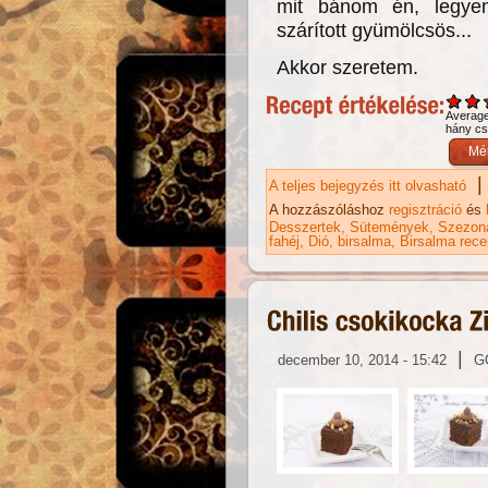
mit bánom én, legye
szárított gyümölcsös...
Akkor szeretem.
Averag
hány csi
|
A teljes bejegyzés itt olvasható
Fl
ka
A hozzászóláshoz
regisztráció
és
Desszertek
Sütemények
Szezoná
fahéj
Dió
birsalma
Birsalma rece
|
december 10, 2014 - 15:42
G