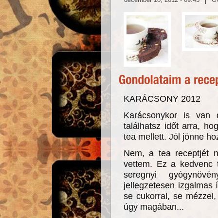
KARÁCSONY 2012
Karácsonykor is van
találhatsz időt arra, h
tea mellett. Jól jönne 
Nem, a tea receptjét n
vettem. Ez a kedvenc t
seregnyi gyógynövén
jellegzetesen izgalmas
se cukorral, se mézzel,
úgy magában...