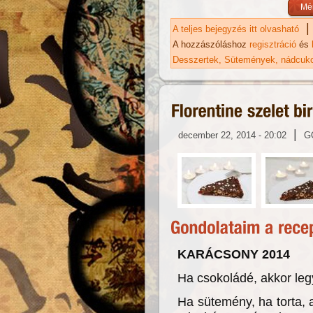
|
A teljes bejegyzés itt olvasható
Gy
ka
A hozzászóláshoz
regisztráció
és
Desszertek
Sütemények
nádcuk
|
december 22, 2014 - 20:02
G
KARÁCSONY 2014
Ha csokoládé, akkor leg
Ha sütemény, ha torta, 