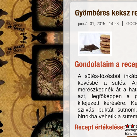
|
január 31, 2015 - 14:28
GOC
A sütés-főzésből ink
kevésbé a sütés. A
merészkednék át a hat
azt, legfőképpen a 
kifejezett kérésére. 
szilvás buktát sütnöm
birtokba vehetik a sütem
Averag
hány csi