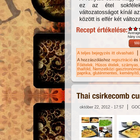
ez az étel sokfélek
változatosságot kínál a
között is elfér két változ
Averag
hány csi
|
A teljes bejegyzés itt olvasható
Te
ta
A hozzászóláshoz
regisztráció
és
Főételek
Húsos ételek
szárnyas
thaiföld
Nemzetközi gasztronómia
paprika
gluténmentes
keményítő
|
október 22, 2012 - 17:57
GO