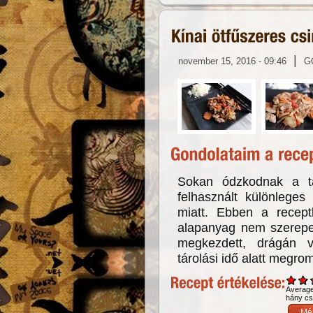
|
november 15, 2016 - 09:46
G
Sokan ódzkodnak a táv
felhasznált különlege
miatt. Ebben a recep
alapanyag nem szerepel,
megkezdett, drágán 
tárolási idő alatt megro
Averag
hány csi