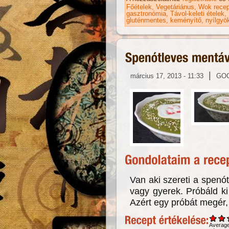
Főételek
Vegetáriánus
Wok recep
gasztronómia
Távol-keleti ételek
gluténmentes
keményítő
nyílgyö
|
március 17, 2013 - 11:33
GO
Van aki szereti a spenót
vagy gyerek. Próbáld ki
Azért egy próbát megér
Averag