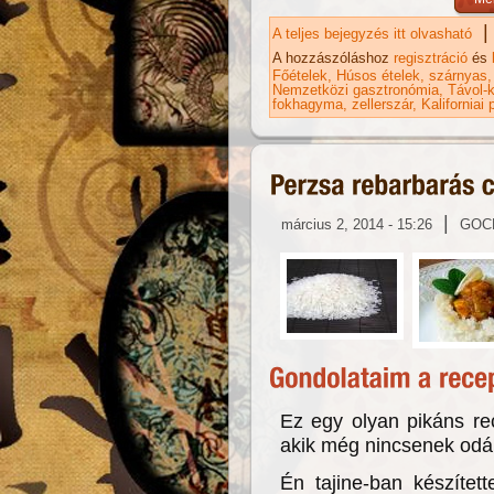
|
A teljes bejegyzés itt olvasható
Kí
ka
A hozzászóláshoz
regisztráció
és
Főételek
Húsos ételek
szárnyas
Nemzetközi gasztronómia
Távol-k
fokhagyma
zellerszár
Kaliforniai 
|
március 2, 2014 - 15:26
GOC
Ez egy olyan pikáns rec
akik még nincsenek odái
Én tajine-ban készítet