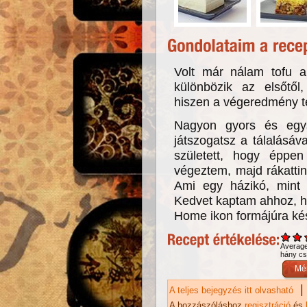
Volt már nálam tofu 
különbözik az elsőtől
hiszen a végeredmény t
Nagyon gyors és egy
játszogatsz a tálalásáva
született, hogy éppen
végeztem, majd rákatti
Ami egy házikó, mint 
Kedvet kaptam ahhoz, ho
Home ikon formájúra ké
Averag
hány csi
|
A teljes bejegyzés itt olvasható
To
ka
A hozzászóláshoz
regisztráció
és