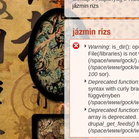
jázmin rizs
Warning
: is_dir(): o
Hibaüzenet
File(/libraries) is no
(/space/www/gock/)
(
/space/www/gock/www
100
sor).
Deprecated function
syntax with curly br
függvényben
(
/space/www/gock/ww
Deprecated function
array is deprecated
drupal_get_feeds()
f
(
/space/www/gock/w