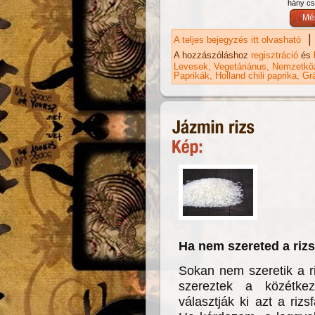
hány csi
|
A teljes bejegyzés itt olvasható
Sp
ka
A hozzászóláshoz
regisztráció
és
Levesek
Vegetáriánus
Nemzetköz
Paprikák
Holland chili paprika
Gr
Ha nem szereted a rizst
Sokan nem szeretik a r
szereztek a közétke
választják ki azt a rizs