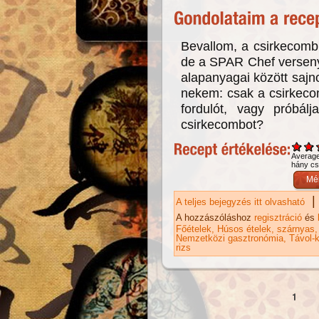
Bevallom, a csirkecomb
de a SPAR Chef verseny
alapanyagai között sajno
nekem: csak a csirkeco
fordulót, vagy próbá
csirkecombot?
Averag
hány csi
|
A teljes bejegyzés itt olvasható
Th
ka
A hozzászóláshoz
regisztráció
és
Főételek
Húsos ételek
szárnyas
Nemzetközi gasztronómia
Távol-k
rizs
Oldalak