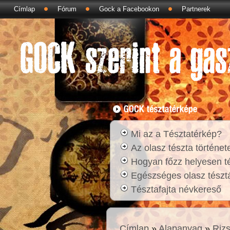
Címlap
Fórum
Gock a Facebookon
Partnerek
Mi az a Tésztatérkép?
Az olasz tészta történet
Hogyan főzz helyesen t
Egészséges olasz tésztá
Tésztafajta névkereső
Címlap
»
Alapanyag
»
Riz