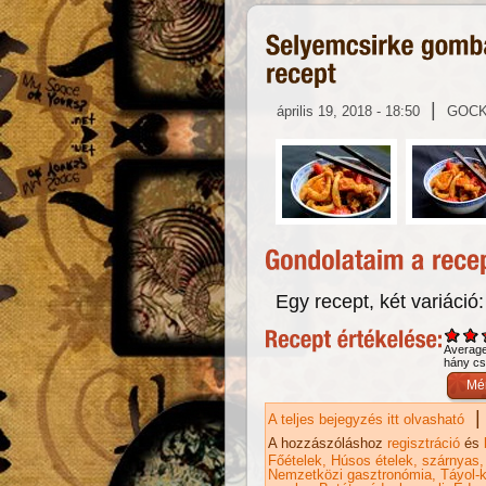
|
április 19, 2018 - 18:50
GOC
Egy recept, két variáció
Averag
hány csi
|
A teljes bejegyzés itt olvasható
Se
re
A hozzászóláshoz
regisztráció
és
Főételek
Húsos ételek
szárnyas
Nemzetközi gasztronómia
Távol-k