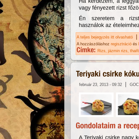
Ha kérdezem, a leggyak
vagy fényezett rizst főzö
Én szeretem a rizst.
használok az ételeimhez
|
A teljes bejegyzés itt olvasható
Já
A hozzászóláshoz
regisztráció
és
Rizs
jázmin rizs
thaif
|
február 23, 2013 - 09:32
GOC
A Teriyaki csirke nagy