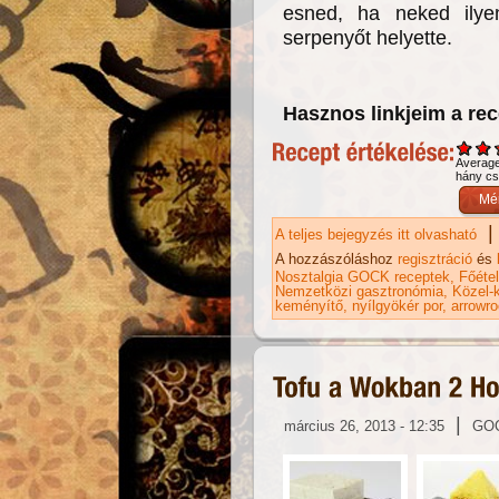
esned, ha neked ilye
serpenyőt helyette.
Hasznos linkjeim a re
Averag
hány csi
|
A teljes bejegyzés itt olvasható
Pe
ka
A hozzászóláshoz
regisztráció
és
Nosztalgia GOCK receptek
Főéte
Nemzetközi gasztronómia
Közel-k
keményítő
nyílgyökér por
arrowro
|
március 26, 2013 - 12:35
GO