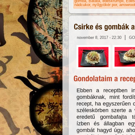
gomba
Batáta
édeskrumpli
Édes
nádcukor
nyílgyökér por
arrowroo
|
november 8, 2017 - 22:30
GO
Ebben a receptben in
gombáknak, mint fordí
recept, ha egyszerűen c
széleskörben szerte a 
eredetű gombafajta tö
ízben és állagban eg
gombát hagyd úgy, ahog