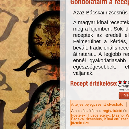
Azaz Bácskai rizseshús 
A magyar-kínai receptek
meg a fejemben. Sok idő
receptek az eredeti el
Felmerülhet a kérdés
bevált, tradicionális re
átiratára... A legjobb r
ennél gyakorlatiasabb
egészségesebbek, e
váljanak.
Averag
hány csi
|
A teljes bejegyzés itt olvasható
Ba
ka
A hozzászóláshoz
regisztráció
és
Főételek
Húsos ételek
Disznó
W
Bácskai rizseshús
Kínai ötfűszer
jázmin rizs