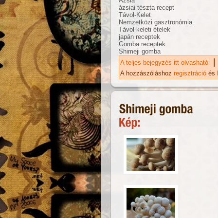
Ázsia
ázsiai tészta recept
Távol-Kelet
Nemzetközi gasztronómia
Távol-keleti ételek
japán receptek
Gomba receptek
Shimeji gomba
|
A teljes bejegyzés itt olvasható
Ja
ka
A hozzászóláshoz
regisztráció
és