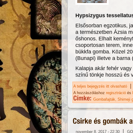
Hypsizygus tessellat
Elsősorban egzotikus, j
a természetben Ázsia m
őshonos. Elhalt keményf
csoportosan terem, inne
bükkfa gomba. Közel 20 f
(Bunapi) illetve a barna 
Kalapja akár fehér vagy 
színű tönkje hosszú és 
|
A teljes bejegyzés itt olvasható
Sh
A hozzászóláshoz
regisztráció
és
Gombafajták
Shimeji
|
november 8, 2017 - 22:30
GO