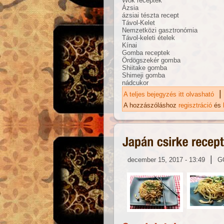
Wok receptek
Ázsia
ázsiai tészta recept
Távol-Kelet
Nemzetközi gasztronómia
Távol-keleti ételek
Kínai
Gomba receptek
Ördögszekér gomba
Shiitake gomba
Shimeji gomba
nádcukor
|
A teljes bejegyzés itt olvasható
Ka
ta
A hozzászóláshoz
regisztráció
és
|
december 15, 2017 - 13:49
G