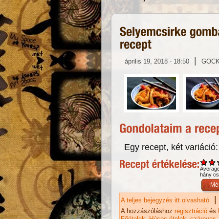
|
április 19, 2018 - 18:50
GOC
Egy recept, két variáció
Averag
hány csi
|
A teljes bejegyzés itt olvasható
Se
re
A hozzászóláshoz
regisztráció
és
Főételek
Húsos ételek
szárnyas