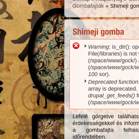
Gombafajták
» Shimeji go
Warning
: is_dir(): o
Hibaüzenet
File(/libraries) is no
(/space/www/gock/)
(
/space/www/gock/www
100
sor).
Deprecated function
array is deprecated
drupal_get_feeds()
f
(
/space/www/gock/w
Lefelé görgetve találha
érdekességekkel és infor
a gombafajta felhasz
időrendjében.