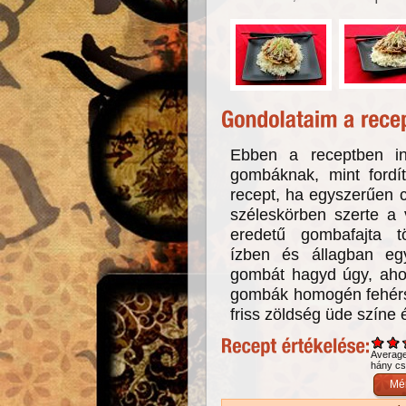
Ebben a receptben in
gombáknak, mint fordí
recept, ha egyszerűen c
széleskörben szerte a 
eredetű gombafajta tö
ízben és állagban eg
gombát hagyd úgy, ahog
gombák homogén fehérsé
friss zöldség üde színe 
Averag
hány csi