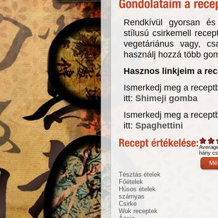
Rendkívül gyorsan és 
stílusú csirkemell rece
vegetáriánus vagy, cs
használj hozzá több go
Hasznos linkjeim a re
Ismerkedj meg a recept
itt:
Shimeji gomba
Ismerkedj meg a receptb
itt:
Spaghettini
Averag
hány csi
Tésztás ételek
Főételek
Húsos ételek
szárnyas
Csirke
Wok receptek