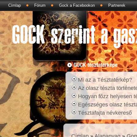
Címlap
Fórum
Gock a Facebookon
Partnerek
Mi az a Tésztatérkép?
Az olasz tészta történet
Hogyan főzz helyesen t
Egészséges olasz tésztá
Tésztafajta névkereső
Címlap
»
Alapanyag
»
Gom