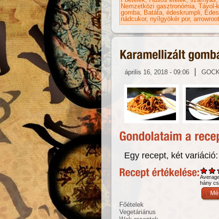
Nemzetközi gasztronómia
Távol-k
gomba
Batáta
édeskrumpli
Édes
nádcukor
nyílgyökér por
arrowroo
|
április 16, 2018 - 09:06
GOC
Egy recept, két variáció:
Averag
hány csi
Főételek
Vegetáriánus