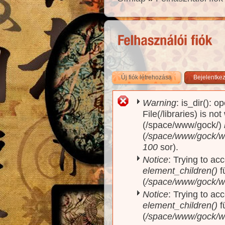
Új fiók létrehozása
(aktív fül)
Bejelentke
Warning
: is_dir(): o
Hibaüzenet
File(/libraries) is no
(/space/www/gock/)
(
/space/www/gock/www
100
sor).
Notice
: Trying to acc
element_children()
f
(
/space/www/gock/w
Notice
: Trying to acc
element_children()
f
(
/space/www/gock/w