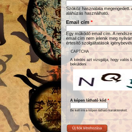
Szóköz használata megengedett. Az
aláhúzás használható.
Email cím
*
Egy működő email cím. A rendszer 
email cím nem jelenik meg nyilván
értesítő szolgáltatások igénybevét
CAPTCHA
A kérdés azt vizsgálja, hogy valós l
beküldeni.
A képen látható kód
*
Be kell írni a képen látható karaktereket.