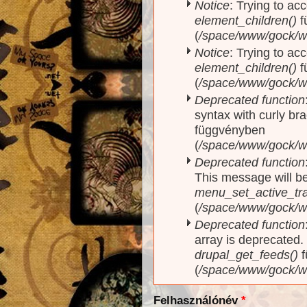
Notice
: Trying to acc
element_children()
f
(
/space/www/gock/w
Notice
: Trying to acc
element_children()
f
(
/space/www/gock/w
Deprecated function
syntax with curly br
függvényben
(
/space/www/gock/ww
Deprecated function
This message will be
menu_set_active_trai
(
/space/www/gock/w
Deprecated function
array is deprecated
drupal_get_feeds()
f
(
/space/www/gock/w
Felhasználónév
*