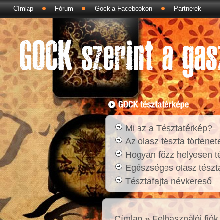
Címlap
Fórum
Gock a Facebookon
Partnerek
Mi az a Tésztatérkép?
Az olasz tészta történet
Hogyan főzz helyesen t
Egészséges olasz tésztá
Tésztafajta névkereső
Címlap
»
Felhasználói fiók