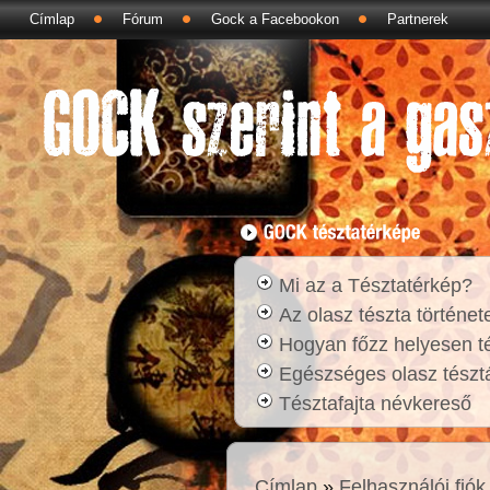
Címlap
Fórum
Gock a Facebookon
Partnerek
Mi az a Tésztatérkép?
Az olasz tészta történet
Hogyan főzz helyesen t
Egészséges olasz tésztá
Tésztafajta névkereső
Címlap
»
Felhasználói fiók