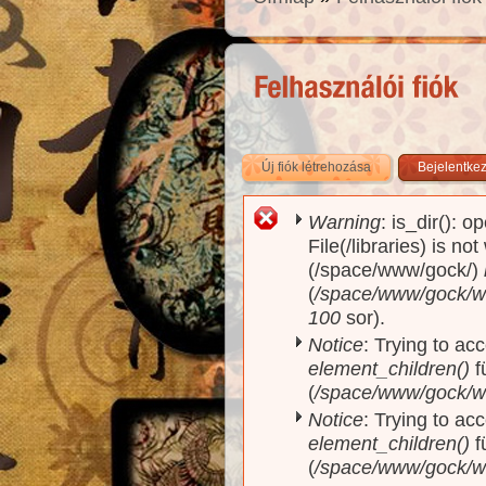
Új fiók létrehozása
(aktív fül)
Bejelentke
Warning
: is_dir(): o
Hibaüzenet
File(/libraries) is no
(/space/www/gock/)
(
/space/www/gock/www
100
sor).
Notice
: Trying to acc
element_children()
f
(
/space/www/gock/w
Notice
: Trying to acc
element_children()
f
(
/space/www/gock/w