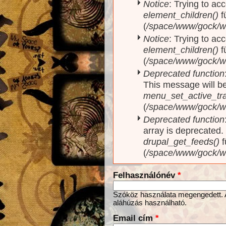
Notice
: Trying to acc
element_children()
f
(
/space/www/gock/w
Notice
: Trying to acc
element_children()
f
(
/space/www/gock/w
Deprecated function
This message will be
menu_set_active_trai
(
/space/www/gock/w
Deprecated function
array is deprecated
drupal_get_feeds()
f
(
/space/www/gock/w
Felhasználónév
*
Szóköz használata megengedett. Az
aláhúzás használható.
Email cím
*