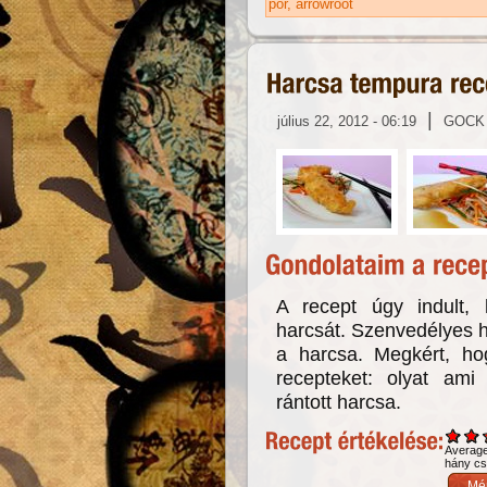
por
arrowroot
|
július 22, 2012 - 06:19
GOCK
A recept úgy indult,
harcsát. Szenvedélyes h
a harcsa. Megkért, ho
recepteket: olyat am
rántott harcsa.
Averag
hány csi