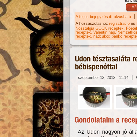
hány csi
|
A teljes bejegyzés itt olvasható
"S
ka
A hozzászóláshoz
regisztráció
és
Nosztalgia GOCK receptek
Főéte
receptek
Valentin nap
Nemzetköz
receptek
nádcukor
panko recepte
|
szeptember 12, 2012 - 11:14
Az Udon nagyon jó áll