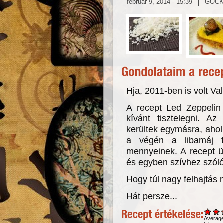
|
február 9, 2014 - 15:39
GOC
Hja, 2011-ben is volt Val
A recept Led Zeppelin 
kívánt tisztelegni. Az
kerültek egymásra, ahol 
a végén a libamáj t
mennyeinek. A recept ü
és egyben szívhez szóló
Hogy túl nagy felhajtás
Hát persze...
Averag