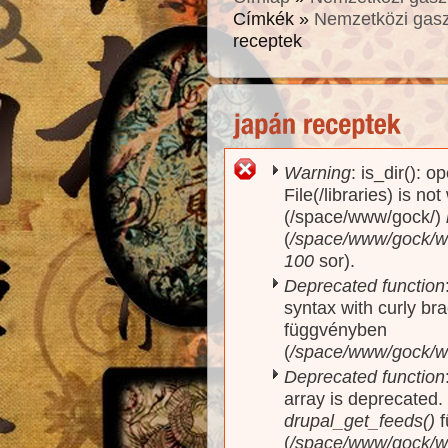
Címkék »
Nemzetközi gas
receptek
Warning
: is_dir(): o
Hibaüzenet
File(/libraries) is no
(/space/www/gock/)
(
/space/www/gock/www
100
sor).
Deprecated function
syntax with curly br
függvényben
(
/space/www/gock/ww
Deprecated function
array is deprecated
drupal_get_feeds()
f
(
/space/www/gock/w