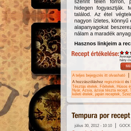
szerint télen forrón,
hidegen fogyasztják. 
találod. Az étel végte
nagyon ízletes, könnyű 
alapanyagokat beszerez
nálam a maradék anyag
Hasznos linkjeim a re
Averag
hány csi
|
A teljes bejegyzés itt olvasható
Ud
bé
A hozzászóláshoz
regisztráció
és
Tésztás ételek
Főételek
Húsos é
Nyár
Ázsia
ázsiai tészta recept
keleti ételek
japán receptek
Sze
|
július 30, 2012 - 10:10
GOCK