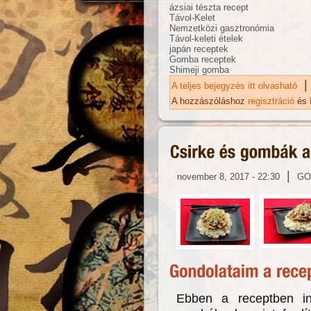
ázsiai tészta recept
Távol-Kelet
Nemzetközi gasztronómia
Távol-keleti ételek
japán receptek
Gomba receptek
Shimeji gomba
|
A teljes bejegyzés itt olvasható
Ja
ka
A hozzászóláshoz
regisztráció
és
|
november 8, 2017 - 22:30
GO
Ebben a receptben in