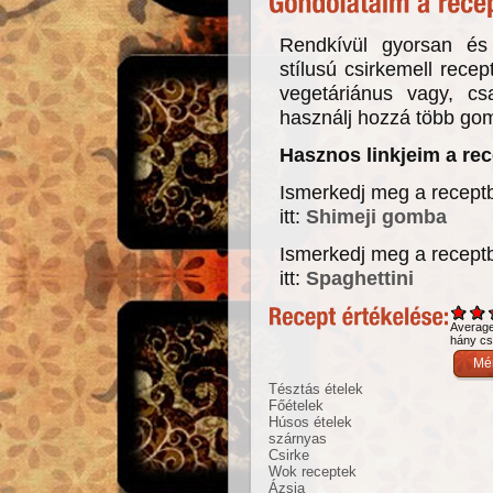
Rendkívül gyorsan és 
stílusú csirkemell rece
vegetáriánus vagy, cs
használj hozzá több go
Hasznos linkjeim a re
Ismerkedj meg a recept
itt:
Shimeji gomba
Ismerkedj meg a receptb
itt:
Spaghettini
Averag
hány csi
Tésztás ételek
Főételek
Húsos ételek
szárnyas
Csirke
Wok receptek
Ázsia