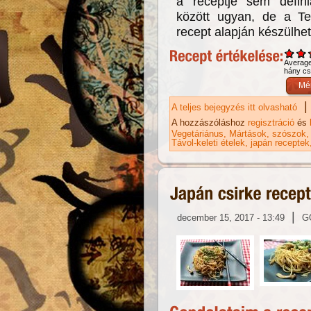
a receptje sem defini
között ugyan, de a Ter
recept alapján készülhet
Averag
hány csi
|
A teljes bejegyzés itt olvasható
Te
ta
A hozzászóláshoz
regisztráció
és
Vegetáriánus
Mártások, szószok
Távol-keleti ételek
japán receptek
|
december 15, 2017 - 13:49
G