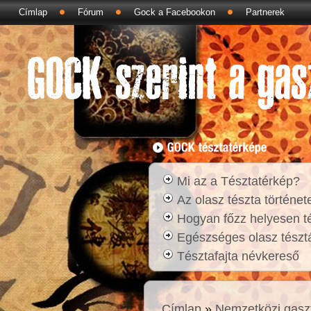
Címlap
Fórum
Gock a Facebookon
Partnerek
Mi az a Tésztatérkép?
Az olasz tészta történet
Hogyan főzz helyesen t
Egészséges olasz tésztá
Tésztafajta névkereső
Címlap
»
Nemzetközi gasz