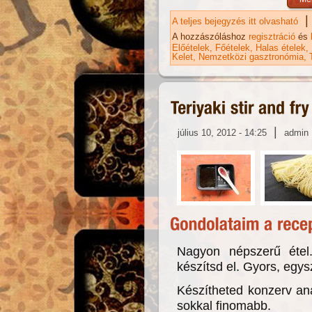
|
A teljes bejegyzés itt olvasható
Ha
ta
A hozzászóláshoz
regisztráció
és
Előételek
Főételek
Halas ételek
Kelet
Nemzetközi gasztronómia
|
július 10, 2012 - 14:25
admin
Nagyon népszerű étel.
készítsd el. Gyors, egys
Készítheted konzerv anan
sokkal finomabb.