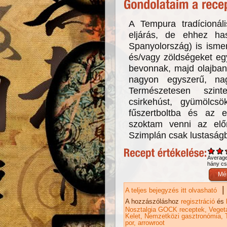
A Tempura tradícionáli
eljárás, de ehhez ha
Spanyolország) is isme
és/vagy zöldségeket eg
bevonnak, majd olajban 
nagyon egyszerű, na
Természetesen szint
csirkehúst, gyümölcsö
fűszertboltba és az 
szoktam venni az előre
Szimplán csak lustaságb
Averag
hány csi
|
A teljes bejegyzés itt olvasható
Te
A hozzászóláshoz
regisztráció
és
Nosztalgia GOCK receptek
Veget
Kelet
Nemzetközi gasztronómia
por
arrowroot