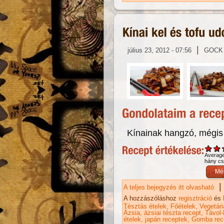
|
július 23, 2012 - 07:56
GOCK
Kínainak hangzó, mégis 
Averag
hány csi
|
A teljes bejegyzés itt olvasható
Kí
ka
A hozzászóláshoz
regisztráció
és
Tésztás ételek
Főételek
Vegetár
Ázsia
ázsiai tészta recept
Távol-
ételek
japán receptek
Gomba rec