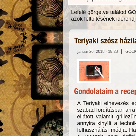
Lefelé görgetve találod GO
azok feltöltésének időrend
|
január 26, 2018 - 19:28
GOC
A Teriyaki elnevezés e
szabad fordításban arra 
ellátott valamit grille
annyira kinyílt a techn
felhasználási módja. Ha