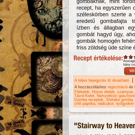
gombáknak, mint fordí
recept, ha egyszerűen c
széleskörben szerte a 
eredetű gombafajta tö
ízben és állagban eg
gombát hagyd úgy, ahog
gombák homogén fehérsé
friss zöldség üde színe 
Averag
hány csi
|
A teljes bejegyzés itt olvasható
Cs
ka
A hozzászóláshoz
regisztráció
és
Főételek
Húsos ételek
szárnyas
Távol-Kelet
Nemzetközi gasztron
Gomba receptek
Shiitake gomba
chili paprika
nádcukor
nyílgyökér 