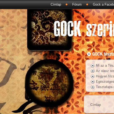
Címlap
Fórum
Gock a Faceb
Mi az a Tés
Az olasz tés
Hogyan főzz
Egészséges 
Tésztafajta
Címlap