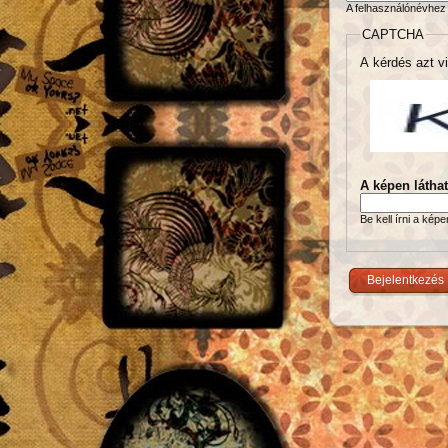
A felhasználónévhez 
CAPTCHA
A kérdés azt vi
A képen látha
Be kell írni a kép