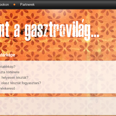
ookon
Partnerek
ztatérkép?
zta története
 helyesen tésztát?
olasz tésztát fogyasztani?
 névkereső