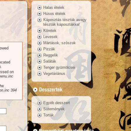
Halas ételek
Húsos ételek
Káposztás tészták avagy
tészták káposztákkal
Köretek
Levesek
Mártások, szószok
llowed
Pizzák
Reggelik
Saláták
recated
.
Tenger gyümölcsei
essed on
Vegetáriánus
enu.inc
the
n.inc
394
Egyéb desszert
Sütemények
Torták