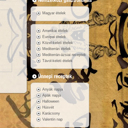
Magyar ételek
Amerikai ételek
Európai ételek
Közel-keleti ételek
Mediterrán ételek
Mediterrán-ázsiai receptek
Távol-keleti ételek
Anyák napja
Apák napja
Halloween
Húsvét
Karácsony
Valentin nap