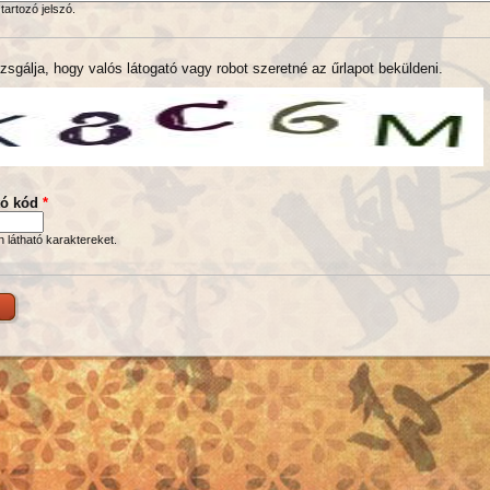
tartozó jelszó.
zsgálja, hogy valós látogató vagy robot szeretné az űrlapot beküldeni.
tó kód
*
en látható karaktereket.