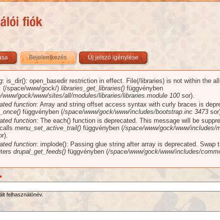
zása
Bejelentkezés
(aktív fül)
Új jelszó igénylése
g
: is_dir(): open_basedir restriction in effect. File(/libraries) is not within the a
üzenet
): (/space/www/gock/)
libraries_get_libraries()
függvényben
/www/gock/www/sites/all/modules/libraries/libraries.module
100
sor).
ated function
: Array and string offset access syntax with curly braces is dep
_once()
függvényben (
/space/www/gock/www/includes/bootstrap.inc
3473
sor)
ated function
: The each() function is deprecated. This message will be suppr
 calls
menu_set_active_trail()
függvényben (
/space/www/gock/www/includes/m
r).
ated function
: implode(): Passing glue string after array is deprecated. Swap 
ters
drupal_get_feeds()
függvényben (
/space/www/gock/www/includes/commo
*
ált felhasználónév.