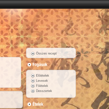
Összes recept
Előételek
Levesek
Főételek
Desszertek