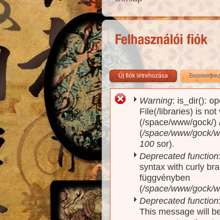
Új fiók létrehozása
Bejelentke
Warning
: is_dir(): o
Hibaüzenet
File(/libraries) is no
(/space/www/gock/)
(
/space/www/gock/www
100
sor).
Deprecated function
syntax with curly br
függvényben
(
/space/www/gock/ww
Deprecated function
This message will be