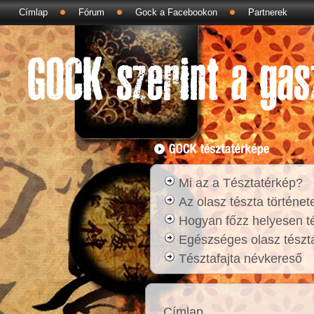
Címlap
Fórum
Gock a Facebookon
Partnerek
Mi az a Tésztatérkép?
Az olasz tészta történet
Hogyan főzz helyesen t
Egészséges olasz tésztá
Tésztafajta névkereső
Címlap