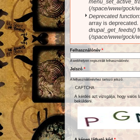
menu_set_active_trai
(
/space/www/gock/w
Deprecated function
array is deprecated
drupal_get_feeds()
f
(
/space/www/gock/w
Felhasználónév
*
A webhelyen regisztrált felhasználónév.
Jelszó
*
A felhasználónévhez tartozó jelszó.
CAPTCHA
A kérdés azt vizsgálja, hogy valós l
beküldeni.
A képen látható kód
*