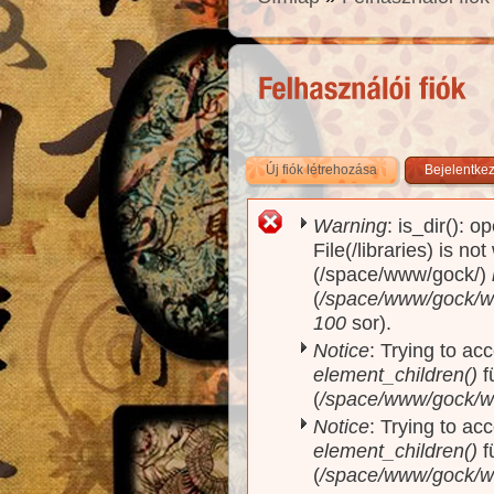
Új fiók létrehozása
(aktív fül)
Bejelentke
Warning
: is_dir(): o
Hibaüzenet
File(/libraries) is no
(/space/www/gock/)
(
/space/www/gock/www
100
sor).
Notice
: Trying to acc
element_children()
f
(
/space/www/gock/w
Notice
: Trying to acc
element_children()
f
(
/space/www/gock/w