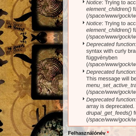
Notice
: Trying to acc
element_children()
f
(
/space/www/gock/w
Notice
: Trying to acc
element_children()
f
(
/space/www/gock/w
Deprecated function
syntax with curly br
függvényben
(
/space/www/gock/ww
Deprecated function
This message will be
menu_set_active_trai
(
/space/www/gock/w
Deprecated function
array is deprecated
drupal_get_feeds()
f
(
/space/www/gock/w
Felhasználónév
*