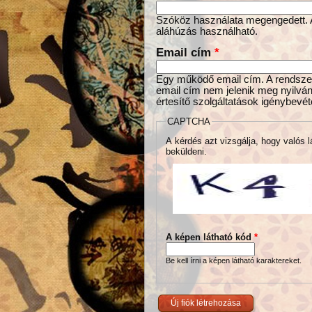
Szóköz használata megengedett. Az
aláhúzás használható.
Email cím
*
Egy működő email cím. A rendszer 
email cím nem jelenik meg nyilván
értesítő szolgáltatások igénybevét
CAPTCHA
A kérdés azt vizsgálja, hogy valós l
beküldeni.
A képen látható kód
*
Be kell írni a képen látható karaktereket.