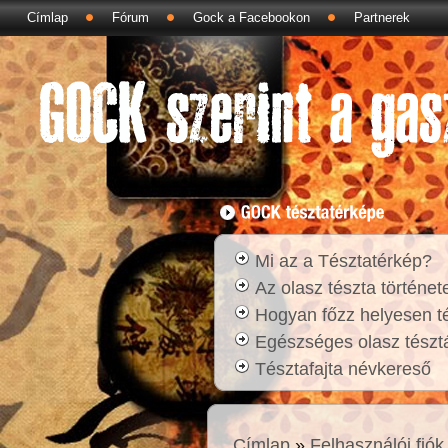
Címlap
Fórum
Gock a Facebookon
Partnerek
Mi az a Tésztatérkép?
Az olasz tészta történet
Hogyan főzz helyesen t
Egészséges olasz tésztá
Tésztafajta névkereső
Címlap
»
Felhasználói fiók