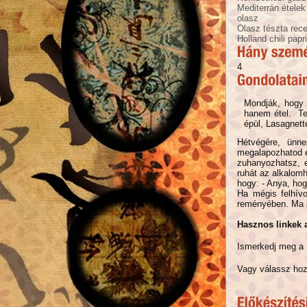
Mediterrán ételek
olasz
Olasz tészta rece
Holland chili papr
4
Mondják, hogy 
hanem étel. Te
épül, Lasagnett
Hétvégére, ünne
megalapozhatod e
zuhanyozhatsz, e
ruhát az alkalom
hogy: - Anya, hogy
Ha mégis felhívo
reményében. Ma 
Hasznos linkek 
Ismerkedj meg a 
Vagy válassz hoz