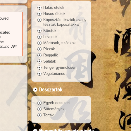
Halas ételek
Húsos ételek
llowed
Káposztás tészták avagy
tészták káposztákkal
Köretek
recated
Levesek
.
the
Mártások, szószok
n.inc
394
Pizzák
Reggelik
Saláták
Tenger gyümölcsei
Vegetáriánus
Egyéb desszert
Sütemények
Torták