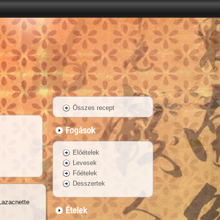
Összes recept
Előételek
Levesek
Főételek
Desszertek
Lazacnette