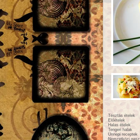
Tésztás ételek
Előételek
Halas ételek
Tengeri halak
Ünnepi receptek
Nemzetközi gasz