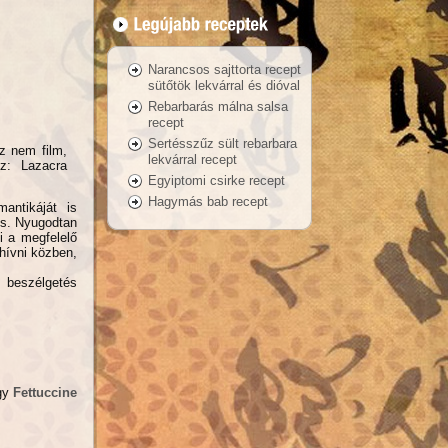
Narancsos sajttorta recept
sütőtök lekvárral és dióval
Rebarbarás málna salsa
recept
Sertésszűz sült rebarbara
z nem film,
lekvárral recept
ez: Lazacra
Egyiptomi csirke recept
Hagymás bab recept
antikáját is
is. Nyugodtan
i a megfelelő
hívni közben,
s beszélgetés
gy
Fettuccine