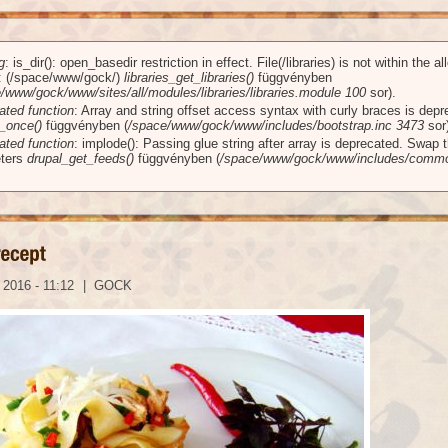
g
: is_dir(): open_basedir restriction in effect. File(/libraries) is not within the a
üzenet
): (/space/www/gock/)
libraries_get_libraries()
függvényben
/www/gock/www/sites/all/modules/libraries/libraries.module
100
sor).
ated function
: Array and string offset access syntax with curly braces is dep
_once()
függvényben (
/space/www/gock/www/includes/bootstrap.inc
3473
sor)
ated function
: implode(): Passing glue string after array is deprecated. Swap 
ters
drupal_get_feeds()
függvényben (
/space/www/gock/www/includes/commo
 2016 - 11:12
|
GOCK