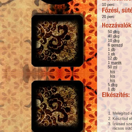
10 perc
20 perc
50
dkg
40
dkg
10
dkg
6
gerezd
1
db
1
ek
12
db
1
marék
50
ml
kis
kis
kis
5
dkg
1
db
Melegítsd e
Készítsd e
Ízlésed sze
rácsos süt