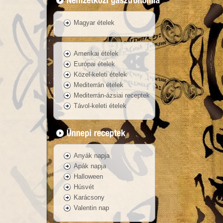
Magyar ételek
Amerikai ételek
Európai ételek
Közel-keleti ételek
Mediterrán ételek
Mediterrán-ázsiai receptek
Távol-keleti ételek
Anyák napja
Apák napja
Halloween
Húsvét
Karácsony
Valentin nap