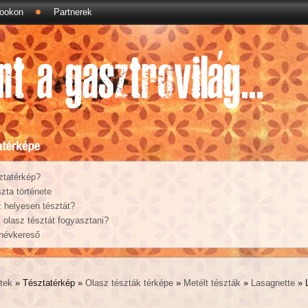
ookon
Partnerek
ztatérkép?
zta története
 helyesen tésztát?
olasz tésztát fogyasztani?
 névkereső
tek
» Tésztatérkép »
Olasz tészták térképe
»
Metélt tészták
»
Lasagnette
» 