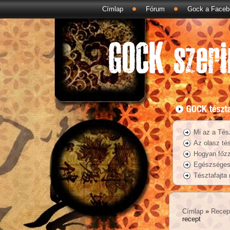
Címlap
Fórum
Gock a Faceb
Mi az a Tés
Az olasz tés
Hogyan főzz
Egészséges 
Tésztafajta
Címlap
»
Recep
recept