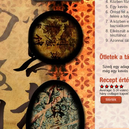
Közben főz
Egy kevés o
Öntsd fel a
felére a fo
A közben el
bazsalikomm
Elkészült a
tésztához.
Azonnal tál
Szedj egy adago
még egy kevés ka
Average:
5
(
4
votes)
hány csillagot kapott