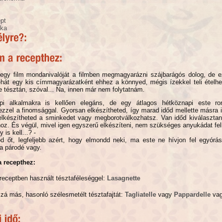
pt
ika
egy film mondanivalóját a filmben megmagyarázni szájbarágós dolog, de e
hát egy kis címmagyarázatként ehhez a könnyed, mégis ízekkel teli ételh
e tésztán, szóval... Na, innen már nem folytatnám.
pi alkalmakra is kellően elegáns, de egy átlagos hétköznapi este rom
zzel a finomsággal. Gyorsan elkészítheted, így marad időd mellette másra 
lkészítheted a sminkedet vagy megborotválkozhatsz. Van időd kiválasztan
hoz. És végül, mivel igen egyszerű elkészíteni, nem szükséges anyukádat fel
 is kell...? -
d őt, legfeljebb azért, hogy elmondd neki, ma este ne hívjon fel egyórá
a párodé vagy.
a recepthez:
receptben használt tésztaféleséggel:
Lasagnette
zá más, hasonló szélesmetélt tésztafajtát:
Tagliatelle
vagy
Pappardelle
va