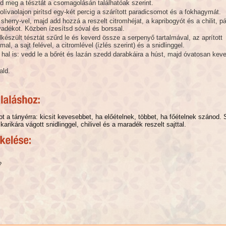
d meg a tésztát a csomagolásán találhatóak szerint.
lívaolajon pirítsd egy-két percig a szárított paradicsomot és a fokhagymát.
 sherry-vel, majd add hozzá a reszelt citromhéjat, a kapribogyót és a chilit, pá
lyadékot. Közben ízesítsd sóval és borssal.
készült tésztát szűrd le és keverd össze a serpenyő tartalmával, az aprított
al, a sajt felével, a citromlével (ízlés szerint) és a snidlinggel.
 hal is: vedd le a bőrét és lazán szedd darabkáira a húst, majd óvatosan keve
ald.
t a tányérra: kicsit kevesebbet, ha előételnek, többet, ha főételnek szánod.
rikára vágott snidlinggel, chilivel és a maradék reszelt sajttal.
?