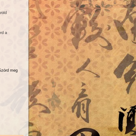
rold
rd a
 Szórd meg