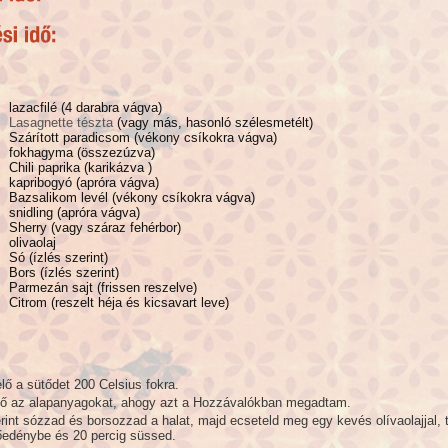
lazacfilé (4 darabra vágva)
Lasagnette tészta
(vagy más, hasonló szélesmetélt)
Szárított paradicsom (vékony csíkokra vágva)
fokhagyma (összezúzva)
Chili paprika (karikázva )
kapribogyó (apróra vágva)
Bazsalikom levél (vékony csíkokra vágva)
snidling (apróra vágva)
Sherry (vagy száraz fehérbor)
olivaolaj
Só (ízlés szerint)
Bors (ízlés szerint)
Parmezán sajt (frissen reszelve)
Citrom (reszelt héja és kicsavart leve)
lő a sütődet 200 Celsius fokra.
lő az alapanyagokat, ahogy azt a Hozzávalókban megadtam.
rint sózzad és borsozzad a halat, majd ecseteld meg egy kevés olívaolajjal, 
őedénybe és 20 percig süssed.