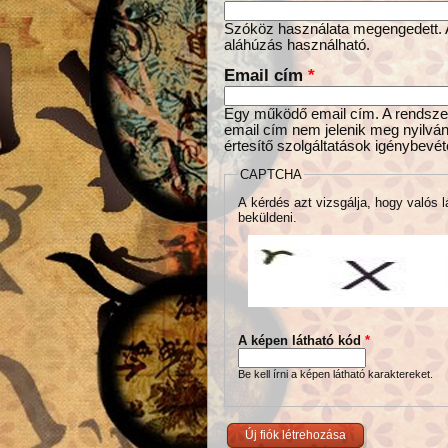
Szóköz használata megengedett. Az
aláhúzás használható.
Email cím
*
Egy működő email cím. A rendszer 
email cím nem jelenik meg nyilván
értesítő szolgáltatások igénybevét
CAPTCHA
A kérdés azt vizsgálja, hogy valós l
beküldeni.
A képen látható kód
*
Be kell írni a képen látható karaktereket.