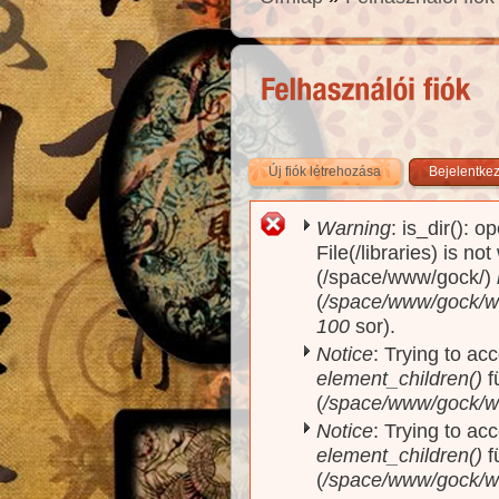
Új fiók létrehozása
(aktív fül)
Bejelentke
Warning
: is_dir(): o
Hibaüzenet
File(/libraries) is no
(/space/www/gock/)
(
/space/www/gock/www
100
sor).
Notice
: Trying to acc
element_children()
f
(
/space/www/gock/w
Notice
: Trying to acc
element_children()
f
(
/space/www/gock/w