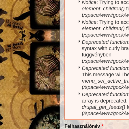
Notice
: Trying to acc
element_children()
f
(
/space/www/gock/w
Notice
: Trying to acc
element_children()
f
(
/space/www/gock/w
Deprecated function
syntax with curly br
függvényben
(
/space/www/gock/ww
Deprecated function
This message will be
menu_set_active_trai
(
/space/www/gock/w
Deprecated function
array is deprecated
drupal_get_feeds()
f
(
/space/www/gock/w
Felhasználónév
*