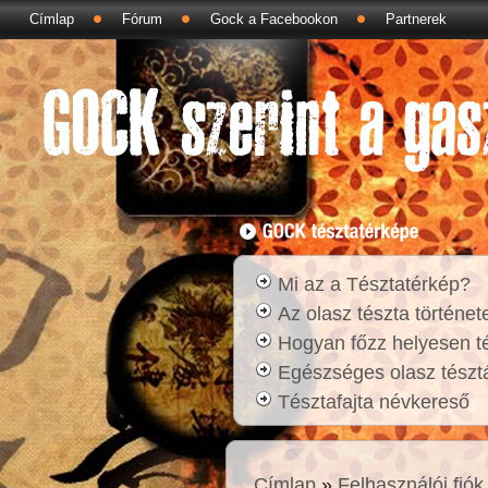
Címlap
Fórum
Gock a Facebookon
Partnerek
Mi az a Tésztatérkép?
Az olasz tészta történet
Hogyan főzz helyesen t
Egészséges olasz tésztá
Tésztafajta névkereső
Címlap
»
Felhasználói fiók