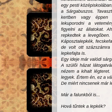
egy pesti középiskolában,
a Sárgabuszos.
Tavasz
kertben vagy éppen a
lekuporodni a vetemény
figyelni az állatokat. 
repkedtek a levegőben. 
Káposztalepkék, fecskefar
de volt ott százszámra 
lepkefajta is.
Egy ideje már valódi sárg
A szülői házat látogat
nézem a kihalt légteret
legyek. Értem én, ez a v
De miért nincsenek már l
Már a falunkból is...
Hová tűntek a lepkék?