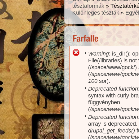
tésztaformák
» Tésztatérk
Különleges tészták
»
Egyé
Warning
: is_dir(): o
Hibaüzenet
File(/libraries) is no
(/space/www/gock/)
(
/space/www/gock/www
100
sor).
Deprecated function
syntax with curly br
függvényben
(
/space/www/gock/ww
Deprecated function
array is deprecated
drupal_get_feeds()
f
(
/space/www/gock/w