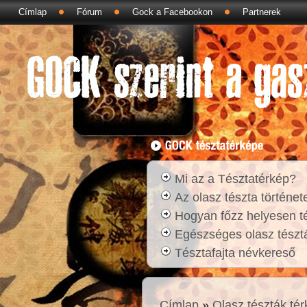
Címlap
Fórum
Gock a Facebookon
Partnerek
Mi az a Tésztatérkép?
Az olasz tészta történet
Hogyan főzz helyesen t
Egészséges olasz tésztá
Tésztafajta névkereső
Címlap
»
Olasz tészták té