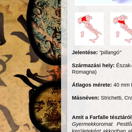
Jelentése:
"pillangó"
Származási hely:
Észak-
Romagna)
Átlagos mérete:
40 mm h
Másnéven:
Strichetti, Cr
Amit a Farfalle tésztár
Gyermekkoromat Pestlő
kerületeként akkoriban al