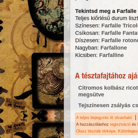
Tekintsd meg a Farfalle 
Teljes kiőrlésű durum lisz
Színesen:
Farfalle Tricol
Csíkosan:
Farfalle Fanta
Díszesen:
Farfalle roton
Nagyban:
Farfallone
Kicsiben:
Farfalline
Citromos kolbász ricott
megsütve
Tejszínesen zsályás cs
|
A teljes bejegyzés itt olvasható
Fa
A hozzászóláshoz
regisztráció
és
Olasz tészták térképe
Különleges