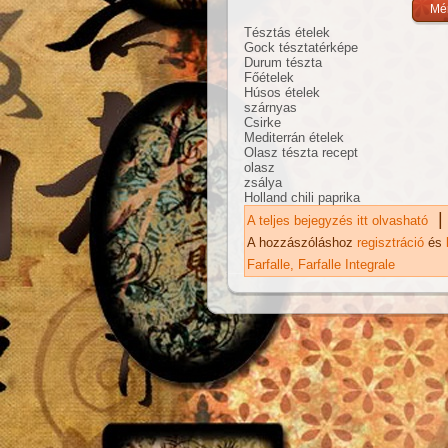
Tésztás ételek
Gock tésztatérképe
Durum tészta
Főételek
Húsos ételek
szárnyas
Csirke
Mediterrán ételek
Olasz tészta recept
olasz
zsálya
Holland chili paprika
|
A teljes bejegyzés itt olvasható
Te
ka
A hozzászóláshoz
regisztráció
és
Farfalle
Farfalle Integrale