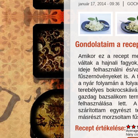
|
január 17, 2014 - 09:36
GOC
Amikor ez a recept me
váltak a hajnali fagyo
Ideje felhasználni és/
fűszernövényeket is. A t
a nyár folyamán a folya
terebélyes bokrocskává
gazdag bazsalikom term
felhasználása lett.
szárítottam egyrészt 
másrészt morzsoltam fű
Averag
hány csi