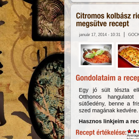
|
január 17, 2014 - 10:31
GOC
Egy jó sült tészta el
Otthonos hangulatot 
sütőedény, benne a fris
szed magának kedvére.
Hasznos linkjeim a re
Averag
hány csi