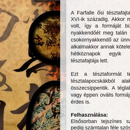
A Farfalle ősi tésztafaj
XVI-ik századig. Akkor 
volt, így a formáját b
nyakkendőét meg talán
csokornyakkendő az ünnep
alkalmakkor annak kötele
hétköznapok egyik l
tésztafajtája lett.
Ezt a tésztaformát té
tésztalapocskákból a
összecsippentik. A tégl
vagy éppen ovális formájú
érdes is.
Felhasználása:
Elsősorban tejszínes sz
pedig számtalan féle szós