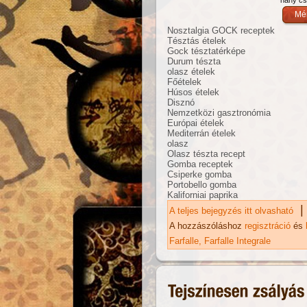
Nosztalgia GOCK receptek
Tésztás ételek
Gock tésztatérképe
Durum tészta
olasz ételek
Főételek
Húsos ételek
Disznó
Nemzetközi gasztronómia
Európai ételek
Mediterrán ételek
olasz
Olasz tészta recept
Gomba receptek
Csiperke gomba
Portobello gomba
Kaliforniai paprika
|
A teljes bejegyzés itt olvasható
Ci
me
A hozzászóláshoz
regisztráció
és
Farfalle
Farfalle Integrale