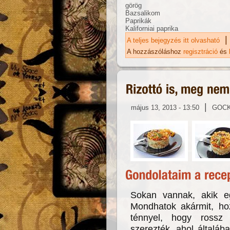
görög
Bazsalikom
Paprikák
Kaliforniai paprika
|
A teljes bejegyzés itt olvasható
Im
A hozzászóláshoz
regisztráció
és
|
május 13, 2013 - 13:50
GOC
Sokan vannak, akik eg
Mondhatok akármit, ho
ténnyel, hogy rossz
szerezték, ahol általáb