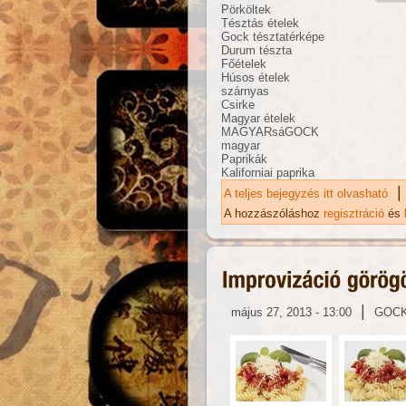
Pörköltek
Tésztás ételek
Gock tésztatérképe
Durum tészta
Főételek
Húsos ételek
szárnyas
Csirke
Magyar ételek
MAGYARsáGOCK
magyar
Paprikák
Kaliforniai paprika
|
A teljes bejegyzés itt olvasható
Cs
ka
A hozzászóláshoz
regisztráció
és
|
május 27, 2013 - 13:00
GOC