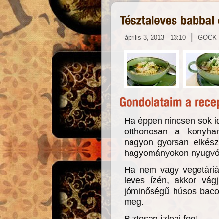
|
április 3, 2013 - 13:10
GOCK
Ha éppen nincsen sok i
otthonosan a konyha
nagyon gyorsan elkészí
hagyományokon nyugvó 
Ha nem vagy vegetárián
leves ízén, akkor vág
jóminőségű húsos bacon
meg.
Biztosan ízleni fog!