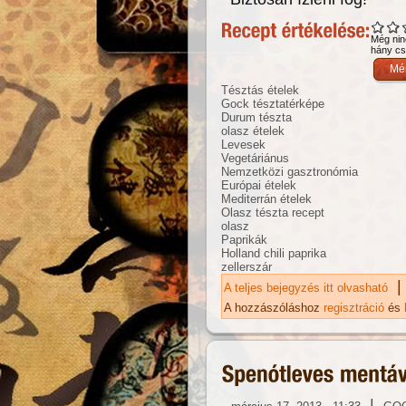
Még nin
hány csi
Tésztás ételek
Gock tésztatérképe
Durum tészta
olasz ételek
Levesek
Vegetáriánus
Nemzetközi gasztronómia
Európai ételek
Mediterrán ételek
Olasz tészta recept
olasz
Paprikák
Holland chili paprika
zellerszár
|
A teljes bejegyzés itt olvasható
Té
ta
A hozzászóláshoz
regisztráció
és
|