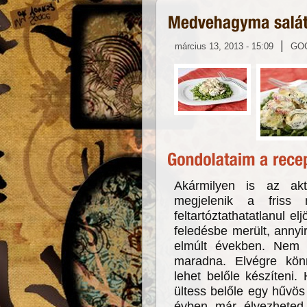
|
március 13, 2013 - 15:09
GO
Akármilyen is az akt
megjelenik a friss 
feltartóztathatatlanul e
feledésbe merült, anny
elmúlt években. Nem 
maradna. Elvégre könn
lehet belőle készíteni
ültess belőle egy hűvö
évben már élvezheted