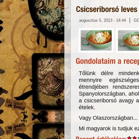
|
augusztus 5, 2013 - 14:44
G
Tőlünk délre mindenk
mennyire egészség
étrendjében rendszere
Spanyolországban, ahol 
a csicseriborsó avagy a 
ételek.
Vagy Olaszországban...
Mi magyarok is tudjuk ez