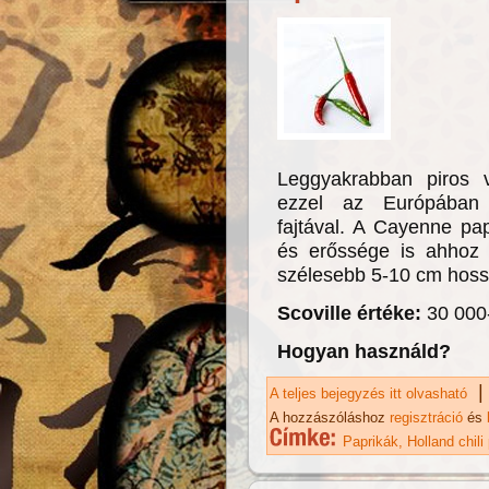
Leggyakrabban piros v
ezzel az Európában s
fajtával. A Cayenne pap
és erőssége is ahhoz 
szélesebb 5-10 cm hoss
Scoville értéke:
30 000
Hogyan használd?
|
A teljes bejegyzés itt olvasható
Ho
A hozzászóláshoz
regisztráció
és
Paprikák
Holland chili