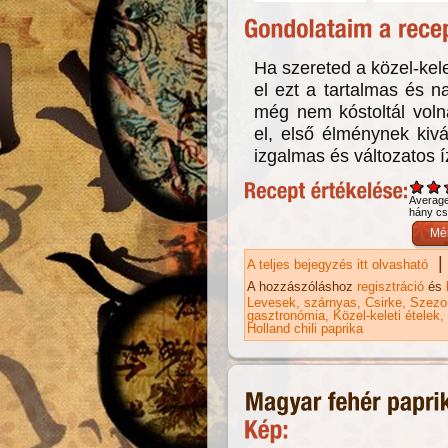
Ha szereted a közel-kelet
el ezt a tartalmas és n
még nem kóstoltál volna
el, első élménynek kiv
izgalmas és változatos í
Averag
hány csi
|
A teljes bejegyzés itt olvasható
Pa
ka
A hozzászóláshoz
regisztráció
és
Levesek
szárnyas
Csirke
Szezon
gasztronómia
Közel-keleti ételek
Holland chili paprika