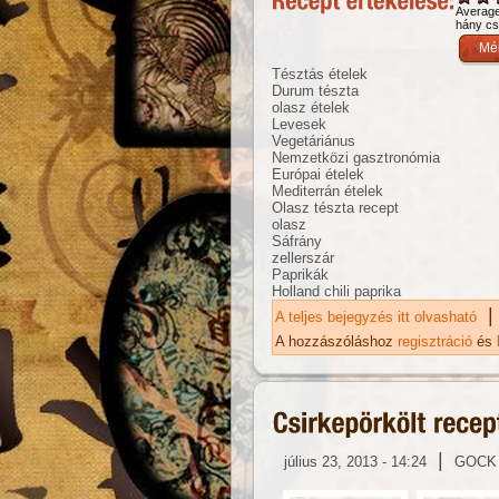
Averag
hány csi
Tésztás ételek
Durum tészta
olasz ételek
Levesek
Vegetáriánus
Nemzetközi gasztronómia
Európai ételek
Mediterrán ételek
Olasz tészta recept
olasz
Sáfrány
zellerszár
Paprikák
Holland chili paprika
|
A teljes bejegyzés itt olvasható
Cs
ka
A hozzászóláshoz
regisztráció
és
|
július 23, 2013 - 14:24
GOCK