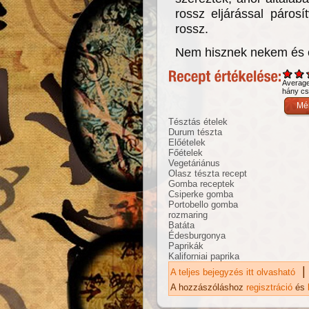
rossz eljárással páros
rossz.
Nem hisznek nekem és e
Averag
hány csi
Tésztás ételek
Durum tészta
Előételek
Főételek
Vegetáriánus
Olasz tészta recept
Gomba receptek
Csiperke gomba
Portobello gomba
rozmaring
Batáta
Édesburgonya
Paprikák
Kaliforniai paprika
|
A teljes bejegyzés itt olvasható
Ri
ka
A hozzászóláshoz
regisztráció
és