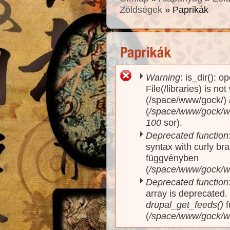
Zöldségek
» Paprikák
Warning
: is_dir(): o
Hibaüzenet
File(/libraries) is no
(/space/www/gock/)
(
/space/www/gock/www
100
sor).
Deprecated function
syntax with curly br
függvényben
(
/space/www/gock/ww
Deprecated function
array is deprecated
drupal_get_feeds()
f
(
/space/www/gock/w