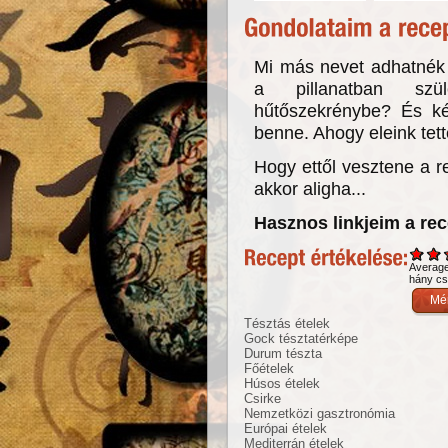
Mi más nevet adhatnék
a pillanatban szü
hűtőszekrénybe? És ké
benne. Ahogy eleink tet
Hogy ettől vesztene a re
akkor aligha...
Hasznos linkjeim a re
Averag
hány csi
Tésztás ételek
Gock tésztatérképe
Durum tészta
Főételek
Húsos ételek
Csirke
Nemzetközi gasztronómia
Európai ételek
Mediterrán ételek