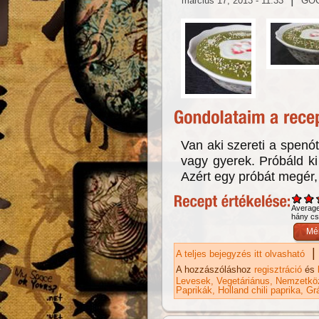
március 17, 2013 - 11:33
GO
Van aki szereti a spenót
vagy gyerek. Próbáld ki
Azért egy próbát megér
Averag
hány csi
|
A teljes bejegyzés itt olvasható
Sp
ka
A hozzászóláshoz
regisztráció
és
Levesek
Vegetáriánus
Nemzetköz
Paprikák
Holland chili paprika
Gr