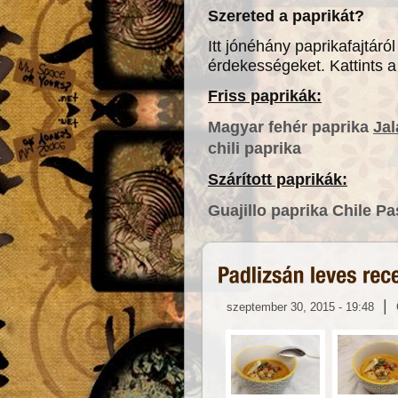
Szereted a paprikát?
Itt jónéhány paprikafajtáról
érdekességeket. Kattints a
Friss paprikák:
Magyar fehér paprika
Ja
chili paprika
Szárított paprikák:
Guajillo paprika
Chile Pas
|
szeptember 30, 2015 - 19:48