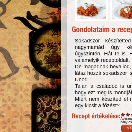
Sokadszor készített
nagymamád úgy kés
úgyszintén. Hát te is
valamelyik receptoldalt. 
De magadnak bevallod, 
látsz hozzá sokadszor i
Unod.
Talán a családod is u
hogy ezt meg is mondjá
Miért nem készíted el
egy kicsit a főzést?
Averag
hány csi