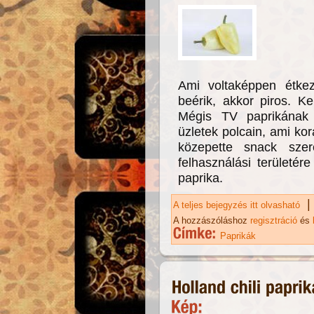
Ami voltaképpen étkez
beérik, akkor piros. K
Mégis TV paprikának 
üzletek polcain, ami ko
közepette snack sze
felhasználási területére
paprika.
|
A teljes bejegyzés itt olvasható
Ma
A hozzászóláshoz
regisztráció
és
Paprikák