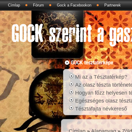
Címlap
Fórum
Gock a Facebookon
Partnerek
Mi az a Tésztatérkép?
Az olasz tészta történet
Hogyan főzz helyesen t
Egészséges olasz tésztá
Tésztafajta névkereső
Címlap
»
Alapanyag
»
Zöl