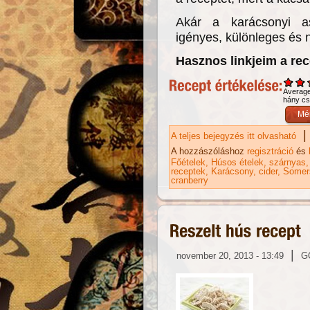
Akár a karácsonyi asz
igényes, különleges és
Hasznos linkjeim a re
Averag
hány csi
|
A teljes bejegyzés itt olvasható
Áf
ka
A hozzászóláshoz
regisztráció
és
Főételek
Húsos ételek
szárnyas
receptek
Karácsony
cider
Somer
cranberry
|
november 20, 2013 - 13:49
G