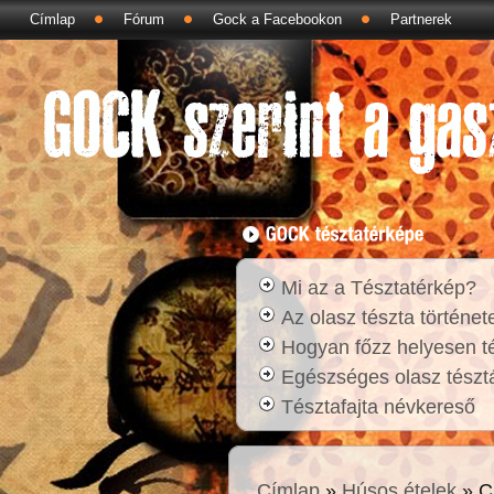
Címlap
Fórum
Gock a Facebookon
Partnerek
Mi az a Tésztatérkép?
Az olasz tészta történet
Hogyan főzz helyesen t
Egészséges olasz tésztá
Tésztafajta névkereső
Címlap
»
Húsos ételek
» C