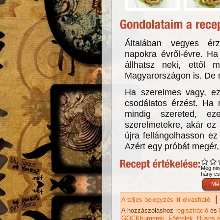
Általában vegyes érz
napokra évről-évre. Ha 
állhatsz neki, ettől má
Magyarországon is. De m
Ha szerelmes vagy, e
csodálatos érzést. Ha
mindig szereted, e
szerelmetekre, akár ez
újra fellángolhasson e
Azért egy próbát megér
Még nin
hány csi
|
A teljes bejegyzés itt olvasható
GO
ta
A hozzászóláshoz
regisztráció
és
GOCKburgerek
Főételek
Húsos é