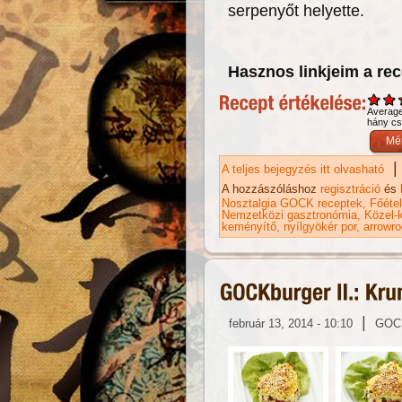
serpenyőt helyette.
Hasznos linkjeim a re
Averag
hány csi
|
A teljes bejegyzés itt olvasható
Pe
ka
A hozzászóláshoz
regisztráció
és
Nosztalgia GOCK receptek
Főéte
Nemzetközi gasztronómia
Közel-k
keményítő
nyílgyökér por
arrowro
|
február 13, 2014 - 10:10
GOC