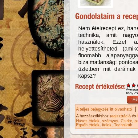
Nem ételrecept ez, han
technika, amit nagy
használok. Ezzel a
helyettesítheted (ami
finomabb alapanyagg
bizalmatlanság: pontos
üzletben mit darálnak
kapsz?
Averag
hány csi
|
A teljes bejegyzés itt olvasható
Re
A hozzászóláshoz
regisztráció
és
Húsos ételek
szárnyas
Csirke
p
Egyéb ételek, italok
Technikák