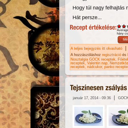
Hogy túl nagy felhajtás
Hát persze...
Averag
hány csi
|
A teljes bejegyzés itt olvasható
"S
ka
A hozzászóláshoz
regisztráció
és
Nosztalgia GOCK receptek
Főéte
receptek
Valentin nap
Nemzetköz
receptek
nádcukor
panko recepte
|
január 17, 2014 - 09:36
GOC