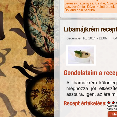
Levesek
szárnyas
Csirke
Szezon
gasztronómia
Közel-keleti ételek
Holland chili paprika
|
december 16, 2014 - 11:06
G
A libamájkrém különlege
méghozzá jól elkészít
asztalra. Igen, az ára mi
Averag
hány csi