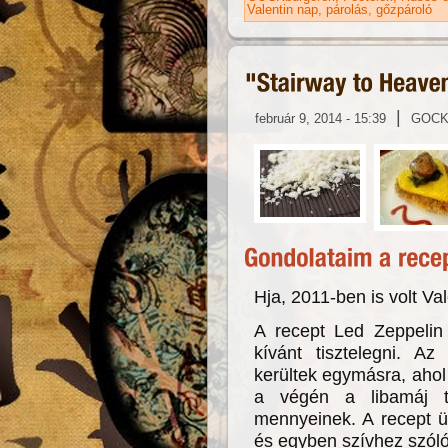
Valentin nap
párolás
gőzpároló
|
február 9, 2014 - 15:39
GOC
Hja, 2011-ben is volt Val
A recept Led Zeppelin 
kívánt tisztelegni. Az
kerültek egymásra, ahol 
a végén a libamáj t
mennyeinek. A recept ü
és egyben szívhez szóló