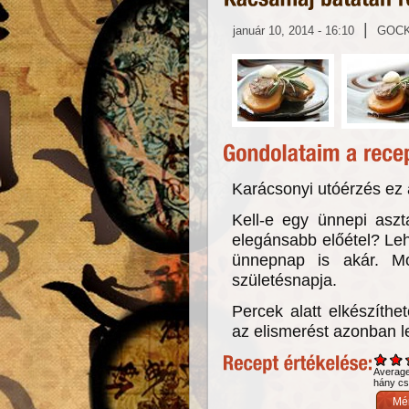
|
január 10, 2014 - 16:10
GOC
Karácsonyi utóérzés ez 
Kell-e egy ünnepi asz
elegánsabb előétel? Le
ünnepnap is akár. Mo
születésnapja.
Percek alatt elkészíthe
az elismerést azonban l
Averag
hány csi