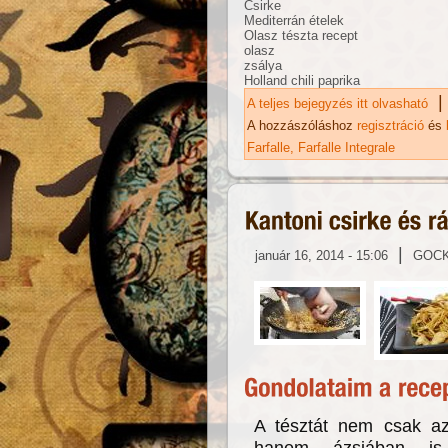
Csirke
Mediterrán ételek
Olasz tészta recept
olasz
zsálya
Holland chili paprika
|
A teljes bejegyzés itt olvasható
Te
ka
A hozzászóláshoz
regisztráció
és
Farfalle
Farfalle Integrale
|
január 16, 2014 - 15:06
GOC
A tésztát nem csak az
hanem ázsiában is