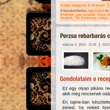
|
A teljes bejegyzés itt olvasható
Li
A hozzászóláshoz
regisztráció
és
Előételek
parti receptek
Húsos ét
receptek
Tél
Karácsony
zsálya
|
március 2, 2014 - 15:26
GOC
Ez egy olyan pikáns rec
akik még nincsenek odái
Én tajine-ban készítet
esned, ha neked ilye