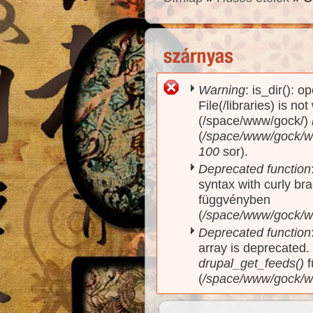
Warning
: is_dir(): o
Hibaüzenet
File(/libraries) is no
(/space/www/gock/)
(
/space/www/gock/www
100
sor).
Deprecated function
syntax with curly br
függvényben
(
/space/www/gock/ww
Deprecated function
array is deprecated
drupal_get_feeds()
f
(
/space/www/gock/w