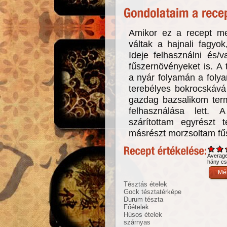
Amikor ez a recept me
váltak a hajnali fagyo
Ideje felhasználni és/
fűszernövényeket is. A t
a nyár folyamán a folya
terebélyes bokrocskává
gazdag bazsalikom term
felhasználása lett.
szárítottam egyrészt 
másrészt morzsoltam fű
Averag
hány csi
Tésztás ételek
Gock tésztatérképe
Durum tészta
Főételek
Húsos ételek
szárnyas