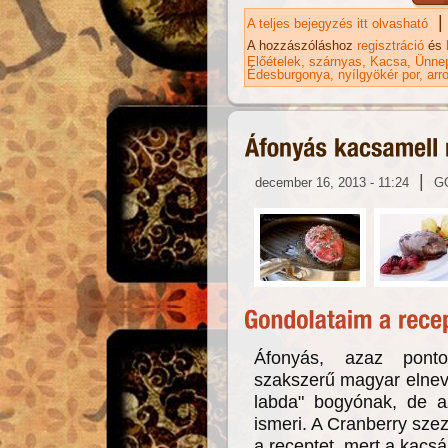
|
A teljes bejegyzés itt olvasható
Ka
ka
A hozzászóláshoz
regisztráció
és
Előételek
szárnyas
Kacsa
Ünnep
Édesburgonya
nyílgyökér por
arr
|
december 16, 2013 - 11:24
G
Áfonyás, azaz pont
szakszerű magyar elnev
labda" bogyónak, de a
ismeri. A Cranberry sze
a receptet, mert a kacsán