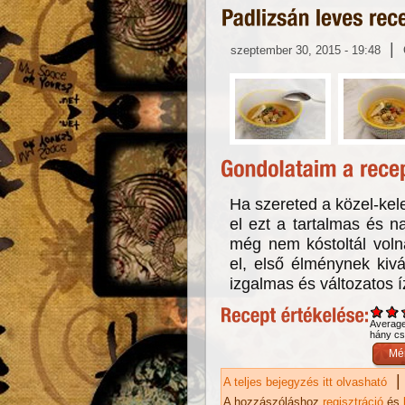
|
szeptember 30, 2015 - 19:48
Ha szereted a közel-kelet
el ezt a tartalmas és n
még nem kóstoltál volna
el, első élménynek kiv
izgalmas és változatos í
Averag
hány csi
|
A teljes bejegyzés itt olvasható
Pa
ka
A hozzászóláshoz
regisztráció
és