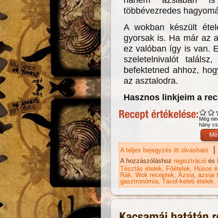
többévezredes hagyomán
A wokban készült éte
gyorsak is. Ha már az a
ez valóban így is van.
szeletelnivalót találs
befektetned ahhoz, hogy
az asztalodra.
Hasznos linkjeim a re
Még nin
hány csi
|
A teljes bejegyzés itt olvasható
Ka
ta
A hozzászóláshoz
regisztráció
és
Tésztás ételek
Főételek
Húsos é
Rák
Wok receptek
Ázsia
ázsiai 
gasztronómia
Távol-keleti ételek